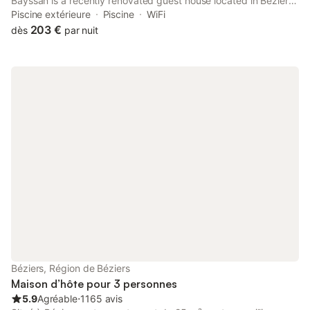
Bayssan is a recently renovated guest house located in Béziers,
6.2 km from Fonserannes Lock. This property offers access to a
Piscine extérieure
Piscine
WiFi
terrace, free private parking and free WiFi.
203 €
dès
par nuit
Béziers, Région de Béziers
Maison d’hôte pour 3 personnes
5.9
Agréable
⋅
1165 avis