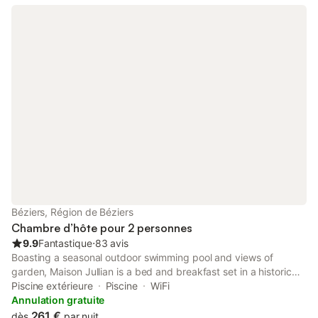
Béziers, Région de Béziers
Chambre d’hôte pour 2 personnes
9.9
Fantastique
⋅
83 avis
Boasting a seasonal outdoor swimming pool and views of
garden, Maison Jullian is a bed and breakfast set in a historic
building in Béziers, 1.5 km from Saint-Nazaire Cathedral. This 4-
Piscine extérieure
Piscine
WiFi
star bed and breakfast offers a garden.
Annulation gratuite
261 €
dès
par nuit