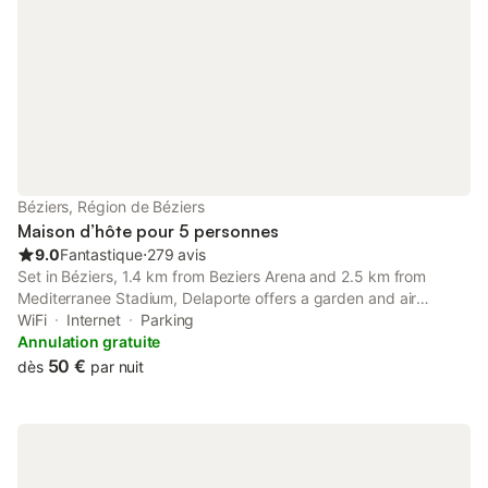
Béziers, Région de Béziers
Maison d’hôte pour 5 personnes
9.0
Fantastique
⋅
279 avis
Set in Béziers, 1.4 km from Beziers Arena and 2.5 km from
Mediterranee Stadium, Delaporte offers a garden and air
conditioning. Both free WiFi and parking on-site are available at
WiFi
Internet
Parking
the guest house free of charge.
Annulation gratuite
50 €
dès
par nuit