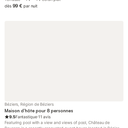
security, this property also provides guests with a sun terrace.
99 €
dès
par nuit
Béziers, Région de Béziers
Maison d’hôte pour 8 personnes
9.5
Fantastique
⋅
11 avis
Featuring pool with a view and views of pool, Château de