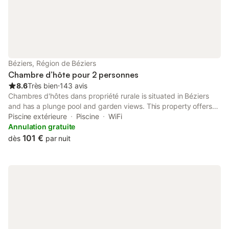
tandis que la gare et les transports en commun sont situés à 1,5
km de la propriété. Les sites d'intérêt à proximité incluent le
jardin Émile Ain à 700 m ainsi que divers établissements locaux
tels que le bar L' Armi et Le Johane dans un rayon de 1 km. Le
musée du catch de l'association biterroise est à 1,5 km et un
supermarché se trouve également à 1,5 km.
Béziers, Région de Béziers
Chambre d’hôte pour 2 personnes
8.6
Très bien
⋅
143 avis
Chambres d'hôtes dans propriété rurale is situated in Béziers
and has a plunge pool and garden views. This property offers
access to a terrace, free private parking and free WiFi. Guests
Piscine extérieure
Piscine
WiFi
can access the bed and breakfast via private entrance.
Annulation gratuite
101 €
dès
par nuit