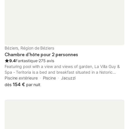
Béziers, Région de Béziers
Chambre d’hôte pour 2 personnes
9.4
Fantastique
⋅
275 avis
Featuring pool with a view and views of garden, La Villa Guy &
Spa - Teritoria is a bed and breakfast situated in a historic
building in Béziers, 400 metres from Beziers Arena.
Piscine extérieure
Piscine
Jacuzzi
154 €
dès
par nuit