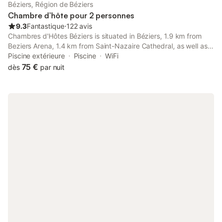
Béziers, Région de Béziers
Chambre d’hôte pour 2 personnes
9.3
Fantastique
⋅
122 avis
Chambres d'Hôtes Béziers is situated in Béziers, 1.9 km from
Beziers Arena, 1.4 km from Saint-Nazaire Cathedral, as well as
4.9 km from Fonserannes Lock. This bed and breakfast has a
Piscine extérieure
Piscine
WiFi
private pool and a garden.
75 €
dès
par nuit