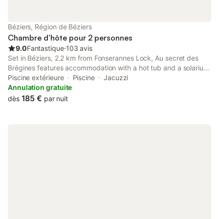
Béziers, Région de Béziers
Chambre d’hôte pour 2 personnes
9.0
Fantastique
⋅
103 avis
Set in Béziers, 2.2 km from Fonserannes Lock, Au secret des
Brégines features accommodation with a hot tub and a solarium.
With garden views, this accommodation provides a terrace and
Piscine extérieure
Piscine
Jacuzzi
a swimming pool.
Annulation gratuite
185 €
dès
par nuit