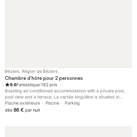
Béziers, Région de Béziers
Chambre d’hôte pour 2 personnes
9.6
Fantastique
⋅
182 avis
Boasting air-conditioned accommodation with a private pool,
pool view and a terrace, La cactée singulière is situated in
Béziers. This bed and breakfast features free private parking
Piscine extérieure
Piscine
Parking
and full-day security.
86 €
dès
par nuit