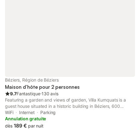
Béziers, Région de Béziers
Maison d’hôte pour 2 personnes
9.7
Fantastique
⋅
130 avis
Featuring a garden and views of garden, Villa Kumquats is a
guest house situated in a historic building in Béziers, 600
metres from Beziers Arena. With city views, this accommodation
WiFi
Internet
Parking
offers a patio.
Annulation gratuite
189 €
dès
par nuit