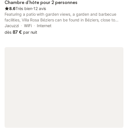
Chambre d’hôte pour 2 personnes
8.6
Très bien
⋅
12 avis
Featuring a patio with garden views, a garden and barbecue
facilities, Villa Rosa Béziers can be found in Béziers, close to
Saint-Nazaire Cathedral and 1.8 km from Beziers Arena.
Jacuzzi
WiFi
Internet
87 €
dès
par nuit