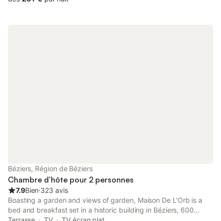
Béziers, Région de Béziers
Chambre d’hôte pour 2 personnes
7.9
Bien
⋅
323 avis
Boasting a garden and views of garden, Maison De L'Orb is a
bed and breakfast set in a historic building in Béziers, 600
metres from Saint-Nazaire Cathedral. Featuring full-day
Terrasse
TV
TV écran plat