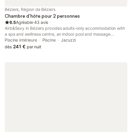
Béziers, Région de Béziers
Chambre d’hôte pour 2 personnes
6.5
Agréable
⋅
43 avis
Airb&Sexy in Béziers provides adults-only accommodation with
a spa and wellness centre, an indoor pool and massage
services. The property features garden views and is 700 metres
Piscine intérieure
Piscine
Jacuzzi
from Saint-Nazaire Cathedral and 1.4 km from Beziers Arena.
241 €
dès
par nuit