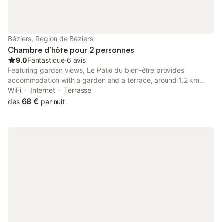
Béziers, Région de Béziers
Chambre d’hôte pour 2 personnes
9.0
Fantastique
⋅
6 avis
Featuring garden views, Le Patio du bien-être provides
accommodation with a garden and a terrace, around 1.2 km
from Saint-Nazaire Cathedral. With inner courtyard views, this
WiFi
Internet
Terrasse
accommodation features a patio.
68 €
dès
par nuit