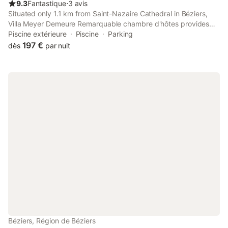
9.3
Fantastique
⋅
3 avis
Situated only 1.1 km from Saint-Nazaire Cathedral in Béziers,
Villa Meyer Demeure Remarquable chambre d'hôtes provides
accommodation equipped with a patio, garden and seasonal
Piscine extérieure
Piscine
Parking
outdoor pool.
197 €
dès
par nuit
Béziers, Région de Béziers