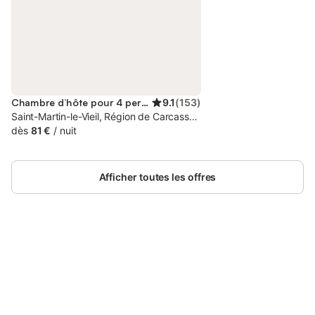
Chambre d’hôte pour 4 personnes
9.1
(
153
)
Saint-Martin-le-Vieil, Région de Carcassonne
dès
81 €
/
nuit
Afficher toutes les offres
Connectez-vous et économisez
Se connecter
jusqu'à 10% sur nos logements.