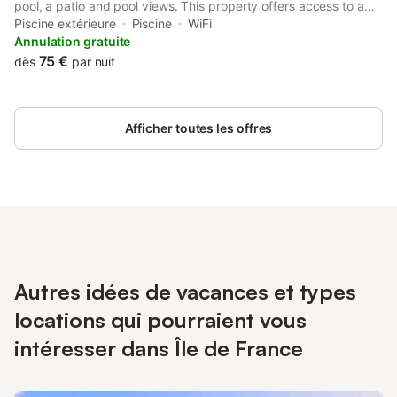
pool, a patio and pool views. This property offers access to a
terrace, free private parking and free WiFi. The property is non-
Piscine extérieure
Piscine
WiFi
smoking and is located 47 km from Montargis Train station.
Annulation gratuite
75 €
dès
par nuit
Afficher toutes les offres
Autres idées de vacances et types
locations qui pourraient vous
intéresser dans Île de France