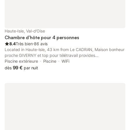
Haute-Isle, Val-d'Oise
Chambre d’hôte pour 4 personnes
8.4
Très bien
⋅
86 avis
Located in Haute-Isle, 43 km from Le CADRAN, Maison bonheur
proche GIVERNY et top pour télétravail provides
accommodation with a garden and free private parking.
Piscine extérieure
Piscine
WiFi
Featuring family rooms, this property also provides guests with
99 €
dès
par nuit
an outdoor fireplace.