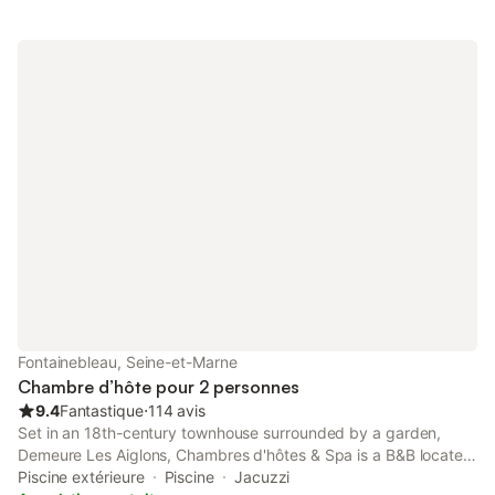
Fontainebleau, Seine-et-Marne
Chambre d’hôte pour 2 personnes
9.4
Fantastique
⋅
114 avis
Set in an 18th-century townhouse surrounded by a garden,
Demeure Les Aiglons, Chambres d'hôtes & Spa is a B&B located
in the heart of Fontainebleau, just 600 metres from the Château
Piscine extérieure
Piscine
Jacuzzi