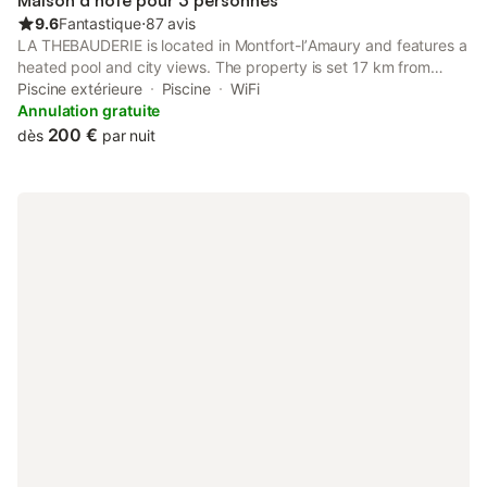
Maison d’hôte pour 3 personnes
9.6
Fantastique
⋅
87 avis
LA THEBAUDERIE is located in Montfort-lʼAmaury and features a
heated pool and city views. The property is set 17 km from
France Miniature, 30 km from Palace of Versailles and 32 km
Piscine extérieure
Piscine
WiFi
from Gardens of Versailles.
Annulation gratuite
200 €
dès
par nuit