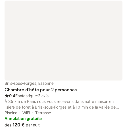
possibilité d'une chaise haute. Nombre de personnes maximal 7
personnes. Vous pouvez réserver et tarifs détaillés sur notre site
web. Attention le calcul de tarification n'est qu'indicatif. Les
enfants sont comptés comme des conjoints aussi bien en
tarification qu'en nombre. Pour un calcul exact ou notre réelle
capacité avec enfants contactez nous ou allez sur notre site
Briis-sous-Forges, Essonne
Chambre d’hôte pour 2 personnes
9.4
Fantastique
⋅
2 avis
À 35 km de Paris nous vous recevons dans notre maison en
lisière de forêt à Briis-sous-Forges et à 10 min de la vallée de
Chevreuse et proche de Rambouillet. Tout est réuni pour bien
Piscine
WiFi
Terrasse
vous recevoir : 3 terrasses avec salon, exposition Sud/Sud-
Annulation gratuite
Ouest, piscine chauffée avec son salon, terrain de pétanque. La
120 €
dès
par nuit