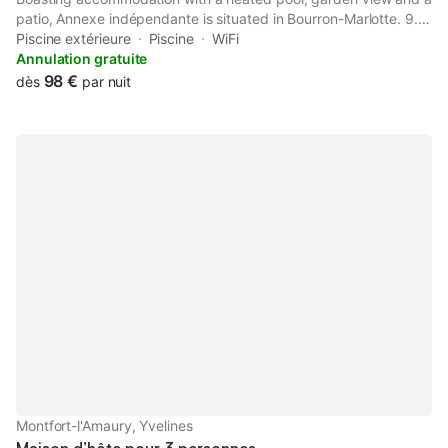
patio, Annexe indépendante is situated in Bourron-Marlotte. 9.4
km from Château de Fontainebleau and 7.8 km from
Piscine extérieure
Piscine
WiFi
Fontainebleau Golf Club, the property features a garden and a
Annulation gratuite
terrace.
98 €
dès
par nuit
Montfort-l'Amaury, Yvelines