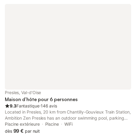
Presles, Val-d'Oise
Maison d’hôte pour 6 personnes
9.3
Fantastique
⋅
146 avis
Located in Presles, 20 km from Chantilly-Gouvieux Train Station,
Ambition Zen Presles has an outdoor swimming pool, parking
on-site and rooms with free WiFi access. The property has pool
Piscine extérieure
Piscine
WiFi
and garden views, and is 26 km from Stade de France.
99 €
dès
par nuit