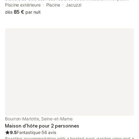
with a view, free private parking, a spa and wellness centre and
Piscine extérieure
Piscine
Jacuzzi
a garden.
85 €
dès
par nuit
Bourron-Marlotte, Seine-et-Marne
Maison d’hôte pour 2 personnes
9.5
Fantastique
⋅
56 avis
Boasting accommodation with a heated pool, garden view and a