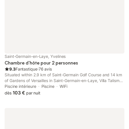
Saint-Germain-en-Laye, Yvelines
Chambre d’hôte pour 2 personnes
9.3
Fantastique
⋅
76 avis
Situated within 2.9 km of Saint-Germain Golf Course and 14 km
of Gardens of Versailles in Saint-Germain-en-Laye, Villa Talisman
features accommodation with seating area. This bed and
Piscine intérieure
Piscine
WiFi
breakfast has a private pool, a garden and free private parking.
103 €
dès
par nuit