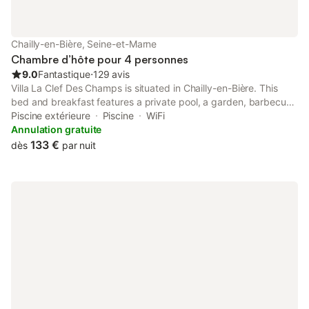
Chailly-en-Bière, Seine-et-Marne
Chambre d’hôte pour 4 personnes
9.0
Fantastique
⋅
129 avis
Villa La Clef Des Champs is situated in Chailly-en-Bière. This
bed and breakfast features a private pool, a garden, barbecue
facilities, free WiFi and free private parking.
Piscine extérieure
Piscine
WiFi
Annulation gratuite
133 €
dès
par nuit