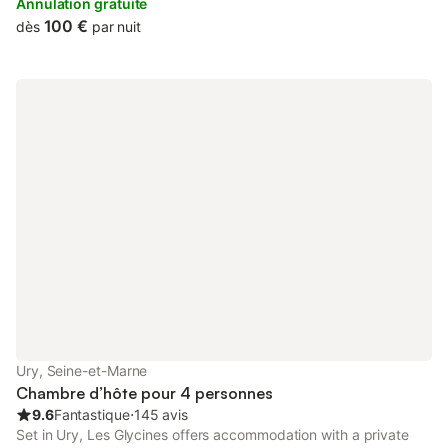
de Fontainebleau. Free WiFi access is available throughout.
Annulation gratuite
100 €
dès
par nuit
Ury, Seine-et-Marne
Chambre d’hôte pour 4 personnes
9.6
Fantastique
⋅
145 avis
Set in Ury, Les Glycines offers accommodation with a private