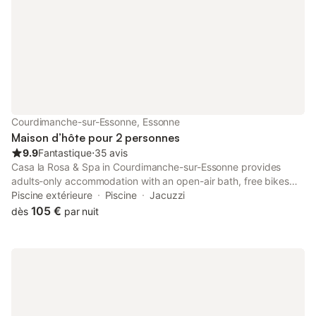
à remous. La propriété offre une vue sur le jardin et les environs,
avec un stationnement disponible dans la rue. Réservé aux
adultes, l'établissement est entièrement non-fumeur. Un service
de navette peut être organisé, et les activités locales incluent le
canoë, les randonnées pédestres et les balades à vélo. Des
équipements de badminton et des jeux de société sont à
disposition, et un café est présent sur place.
Courdimanche-sur-Essonne, Essonne
Maison d’hôte pour 2 personnes
9.9
Fantastique
⋅
35 avis
Casa la Rosa & Spa in Courdimanche-sur-Essonne provides
adults-only accommodation with an open-air bath, free bikes
and a garden. There is a private entrance at the guest house for
Piscine extérieure
Piscine
Jacuzzi
the convenience of those who stay.
105 €
dès
par nuit