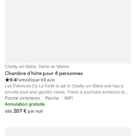
Chailly-en-Bière, Seine-et-Marne
Chambre d’hôte pour 4 personnes
9.4
Fantastique
⋅
68 avis
Les Prémices De La Forêt is set in Chailly-en-Bière and has a
private pool and garden views. There is a private entrance at
the bed and breakfast for the convenience of those who stay.
Piscine extérieure
Piscine
WiFi
Annulation gratuite
207 €
dès
par nuit