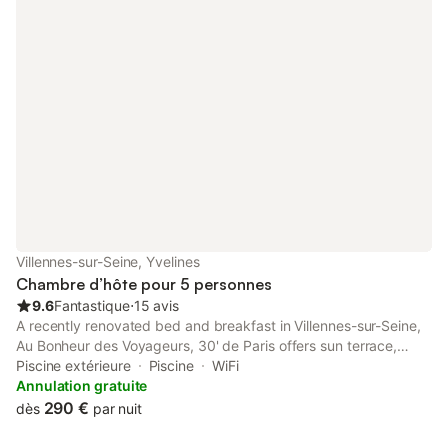
Villennes-sur-Seine, Yvelines
Chambre d’hôte pour 5 personnes
9.6
Fantastique
⋅
15 avis
A recently renovated bed and breakfast in Villennes-sur-Seine,
Au Bonheur des Voyageurs, 30' de Paris offers sun terrace,
private parking and sports facilities. The property features
Piscine extérieure
Piscine
WiFi
garden and quiet street views, and is 5.
Annulation gratuite
290 €
dès
par nuit