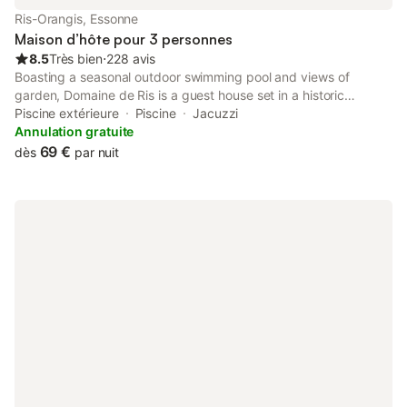
Ris-Orangis, Essonne
Maison d’hôte pour 3 personnes
8.5
Très bien
⋅
228 avis
Boasting a seasonal outdoor swimming pool and views of
garden, Domaine de Ris is a guest house set in a historic
building in Ris-Orangis, 24 km from Luxembourg Gardens. A hot
Piscine extérieure
Piscine
Jacuzzi
tub is available for guests.
Annulation gratuite
69 €
dès
par nuit