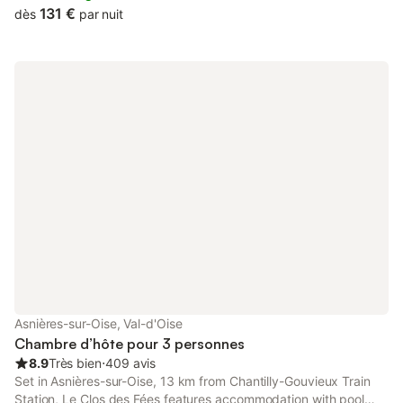
Tours) longe notre propriété. Piscine partagée extérieure non
131 €
dès
par nuit
chauffée accessible de 16h à 20h de mai à octobre. La bulle et
la cabane sont ouvertes entre mi avril et mi octobre de chaque
année. Elles sont fermées en hiver. Les enfants de moins de 18
ans même accompagnés d'un adulte ne sont pas autorisés à
séjourner dans les bulles. Seule la cabane peut accueillir un
enfant à partir de 8 ans en supplément.
Asnières-sur-Oise, Val-d'Oise
Chambre d’hôte pour 3 personnes
8.9
Très bien
⋅
409 avis
Set in Asnières-sur-Oise, 13 km from Chantilly-Gouvieux Train
Station, Le Clos des Fées features accommodation with pool