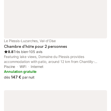
Le Plessis-Luzarches, Val-d'Oise
Chambre d’hôte pour 2 personnes
8.8
Très bien
⋅
105 avis
Featuring lake views, Domaine du Plessis provides
accommodation with patio, around 12 km from Chantilly-
Gouvieux Train Station. This bed and breakfast features a pool
Piscine
WiFi
Internet
with a view, a garden and free private parking.
Annulation gratuite
147 €
dès
par nuit