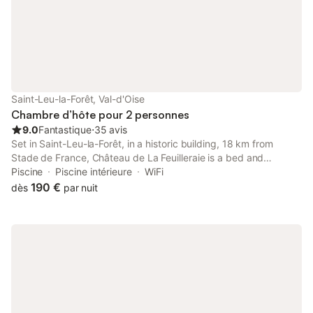
Saint-Leu-la-Forêt, Val-d'Oise
Chambre d’hôte pour 2 personnes
9.0
Fantastique
⋅
35 avis
Set in Saint-Leu-la-Forêt, in a historic building, 18 km from
Stade de France, Château de La Feuilleraie is a bed and
breakfast with an indoor pool and garden. This property offers
Piscine
Piscine intérieure
WiFi
access to a terrace and free private parking.
190 €
dès
par nuit