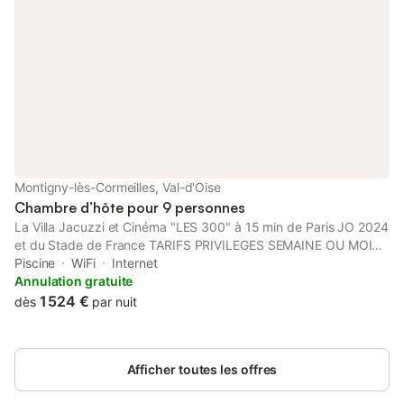
Montigny-lès-Cormeilles, Val-d'Oise
Chambre d’hôte pour 9 personnes
La Villa Jacuzzi et Cinéma "LES 300" à 15 min de Paris JO 2024
et du Stade de France TARIFS PRIVILEGES SEMAINE OU MOIS
DISPONIBLE is situated in Montigny-lès-Cormeilles and has a
Piscine
WiFi
Internet
pool with a view and pool views.
Annulation gratuite
1 524 €
dès
par nuit
Afficher toutes les offres