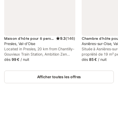
Maison d’hôte pour 6 personnes
9.3
(
146
)
Presles, Val-d'Oise
Asnières-sur-Oise, Va
Located in Presles, 20 km from Chantilly-
Située à Asnières-sur
Gouvieux Train Station, Ambition Zen
propriété de 19 m² pe
Presles has an outdoor swimming pool,
dès
99 €
/
nuit
personnes et constit
dès
85 €
/
nuit
parking on-site and rooms with free WiFi
départ pour découvrir
access. The property has pool and
L'hébergement comp
garden views, and is 26 km from Stade
avec un très grand lit
Afficher toutes les offres
de France.
bain, offrant un espa
votre séjour. À l'intér
un coin salon, un bur
machine à café et une
électrique. L'aména
Connectez-vous et économisez
une armoire, du parqu
Se connecter
jusqu'à 10% sur nos logements.
bain privée avec sè
peignoirs et articles d