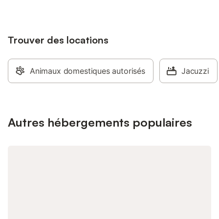
votre confort, la pro
chauffage, du Wi-Fi 
l'établissement, ainsi
Trouver des locations
d'une table à repasse
voyageant avec des 
utiliser les lits bébé,
livres, DVD ou jeux mi
Animaux domestiques autorisés
Jacuzzi
l'extérieur, vous avez
une terrasse et une p
chauffée saisonnière
de chaises longues et
piscine. La propriété
Autres hébergements populaires
de spa et bien-être 
massages ainsi qu'un
restaurant et un café
place, et un parking 
dans un garage. L'ét
fumeurs et les heure
respectées. Le centre
tandis que la gare et
commun sont à moins 
se trouve à 1,5 km.