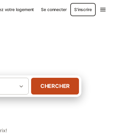
ez votre logement
Se connecter
S'inscrire
CHERCHER
·
hambres d'hôtes
Péniches Île de France
rix!