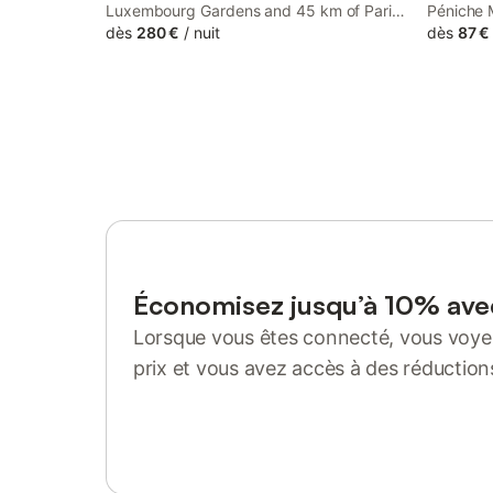
Luxembourg Gardens and 45 km of Paris
Péniche M
Expo - Porte de Versailles, L'Escale Royale
dès
280 €
/
nuit
Lagny, 8
dès
87 €
Saint-Fargeau-Ponthierry - Seine - Melun
Station a
features rooms with free WiFi. A hot tub is
available for guests.
Économisez jusqu’à 10% av
Lorsque vous êtes connecté, vous voyez
prix et vous avez accès à des réduction
Se connecter ou s'inscrire