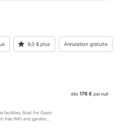
us
9,0
& plus
Annulation gratuite
176 €
dès
par nuit
e facilities, Boat For Guest
th free WiFi and garden
 area.