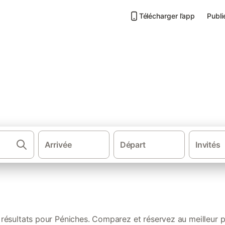
Télécharger l’app
Publi
 Île de France
Arrivée
Départ
Invités
C
résultats pour Péniches. Comparez et réservez au meilleur p