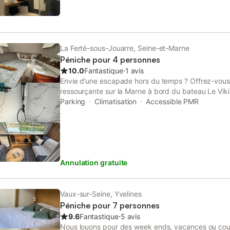
La Ferté-sous-Jouarre, Seine-et-Marne
Péniche pour 4 personnes
10.0
Fantastique
⋅
1 avis
Envie d’une escapade hors du temps ? Offrez-vous 
ressourçante sur la Marne à bord du bateau Le Vikin
port de La Ferté-sous-Jouarre ✨ L’expérience : • Un
Parking
Climatisation
Accessible PMR
un cadre verdoyant et apaisant • Ambiance cocooni
nécessaire ( vidéo-projecteur, enceinte connectée)
laissez-vous bercer par le clapotis de l’eau et profi
exceptionnel 🥐 En options pour parfaire votre séjou
et gourmand livré sur le bateau • Balade en bateau
Annulation gratuite
autrement • Plateau de charcuterie et/ou fromage p
et savoureuse au fil de l’eau 💚 Pour qui ? • Coupl
Amoureux de la nature • Voyageurs en recherche d’
Localisation À seulement 1h de Paris, accessible en
Vaux-sur-Seine, Yvelines
La Ferté-sous-Jouarre). À 35 minutes de Disney
Péniche pour 7 personnes
9.6
Fantastique
⋅
5 avis
Nous louons pour des week ends, vacances ou cour