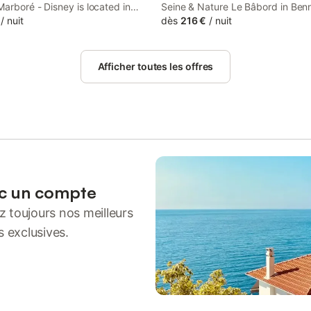
arboré - Disney is located in
Seine & Nature Le Bâbord in Ben
.1 km from Val d'Europe RER
/
nuit
features rooms with air condition
dès
216 €
/
nuit
nd 11 km from Disneyland Paris.
free WiFi.
Afficher toutes les offres
ec un compte
 toujours nos meilleurs
s exclusives.