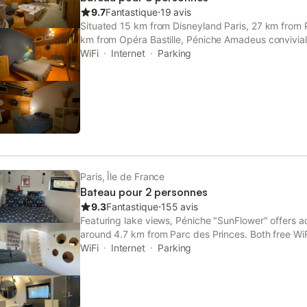
serviettes et les draps peuvent être fournis sur de
9.7
Fantastique
⋅
19 avis
Dauphin se trouvent à 1 km, facilitant les déplacem
Situated 15 km from Disneyland Paris, 27 km from
km from Opéra Bastille, Péniche Amadeus convivial
et de Paris provides accommodation set in Torcy.
WiFi
Internet
Parking
Paris, Île de France
Bateau pour 2 personnes
9.3
Fantastique
⋅
155 avis
Featuring lake views, Péniche "SunFlower" offers 
around 4.7 km from Parc des Princes. Both free WiF
available at the boat free of charge.
WiFi
Internet
Parking