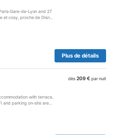
mande. La mairie et Le
ents locaux.
 Paris-Gare-de-Lyon and 27
e et cosy, proche de Disney
Plus de détails
209 €
dès
par nuit
accommodation with terrace,
i and parking on-site are