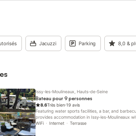
torisés
Jacuzzi
Parking
8,0
& pl
es
Issy-les-Moulineaux, Hauts-de-Seine
Bateau pour 9 personnes
8.6
Très bien
⋅
19 avis
Featuring water sports facilities, a bar, and barbecu
provides accommodation in Issy-les-Moulineaux wi
views. Guests can benefit from a patio and a picnic
WiFi
Internet
Terrasse