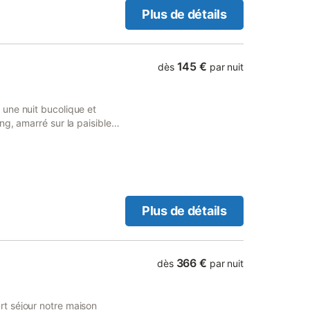
Plus de détails
145 €
dès
par nuit
une nuit bucolique et
g, amarré sur la paisible
e nuit insolite à bord, dans
ng avec tout le confort
 • Déconnexion garantie :
tez d’un cadre naturel
r : • Petit déjeuner copieux
 pour découvrir la Marne
Plus de détails
our une soirée conviviale
es en quête de romantisme •
authenticité et de calme 📍
 voiture ou en train (gare de
366 €
dès
par nuit
t séjour notre maison