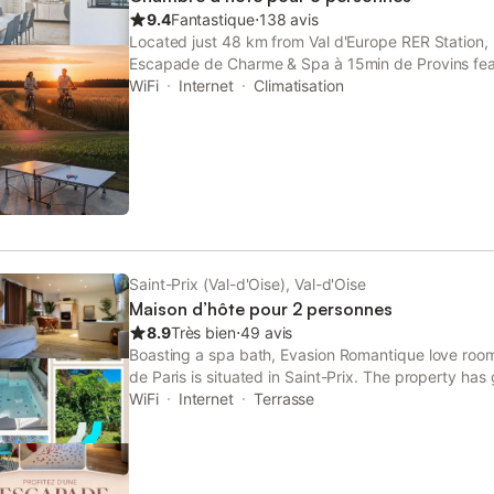
9.4
Fantastique
⋅
138 avis
Located just 48 km from Val d'Europe RER Station,
Escapade de Charme & Spa à 15min de Provins fe
Champcenest with access to free bikes, a garden, a
WiFi
Internet
Climatisation
Saint-Prix (Val-d'Oise), Val-d'Oise
Maison d’hôte pour 2 personnes
8.9
Très bien
⋅
49 avis
Boasting a spa bath, Evasion Romantique love room 
de Paris is situated in Saint-Prix. The property ha
views, and is 19 km from Stade de France.
WiFi
Internet
Terrasse