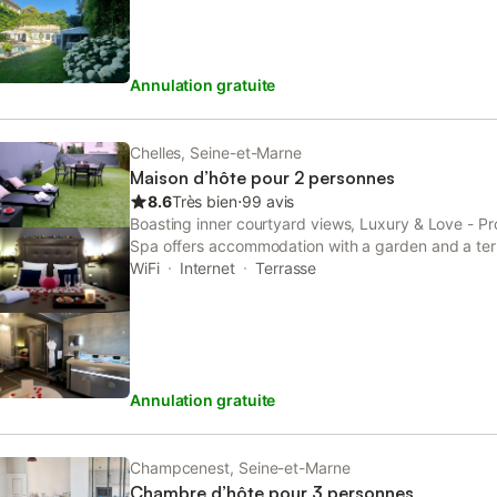
Annulation gratuite
Chelles, Seine-et-Marne
Maison d’hôte pour 2 personnes
8.6
Très bien
⋅
99 avis
Boasting inner courtyard views, Luxury & Love - Pr
Spa offers accommodation with a garden and a ter
d'Europe RER Station.
WiFi
Internet
Terrasse
Annulation gratuite
Champcenest, Seine-et-Marne
Chambre d’hôte pour 3 personnes