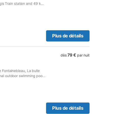
gis Train station and 49 km
 bath. The bed and
Plus de détails
79 €
dès
par nuit
Fontainebleau, La bulle
al outdoor swimming pool,
Plus de détails