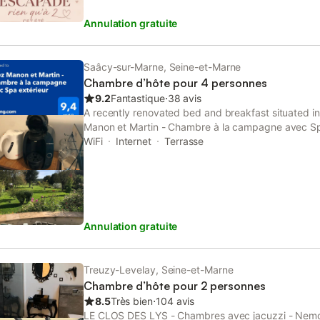
Annulation gratuite
Saâcy-sur-Marne, Seine-et-Marne
Chambre d’hôte pour 4 personnes
9.2
Fantastique
⋅
38 avis
A recently renovated bed and breakfast situated 
Manon et Martin - Chambre à la campagne avec Spa
garden. This property offers access to a terrace an
WiFi
Internet
Terrasse
Annulation gratuite
Treuzy-Levelay, Seine-et-Marne
Chambre d’hôte pour 2 personnes
8.5
Très bien
⋅
104 avis
LE CLOS DES LYS - Chambres avec jacuzzi - Nemou