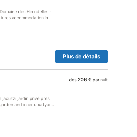
 Domaine des Hirondelles -
atures accommodation in
s well as a shared kitchen.
Plus de détails
206 €
dès
par nuit
jacuzzi jardin privé près
s garden and inner courtyard