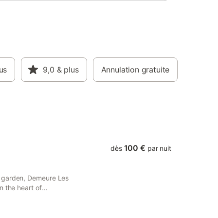
us
9,0
& plus
Annulation gratuite
100 €
dès
par nuit
a garden, Demeure Les
n the heart of
e Fontainebleau. Free WiFi