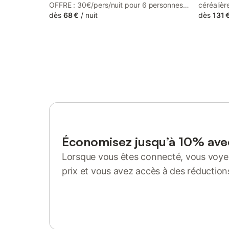
OFFRE : 30€/pers/nuit pour 6 personnes
céréalièr
et 3 nuits minimum en formule gîte. Une
dès
68 €
/
nuit
Régional 
dès
131 
salle à manger commune est mise à votre
Dormir da
disposition avec coin cuisine (frigo,
vous per
congélateur, plaques cuisson, four micro-
unique. 
onde), terrasse et barbecue.
longe not
extérieu
à 20h de 
cabane so
octobre 
fermées e
18 ans m
ne sont p
bulles. S
Économisez jusqu’à 10% av
enfant à 
Lorsque vous êtes connecté, vous voyez
prix et vous avez accès à des réduction
Se connecter ou s'inscrire