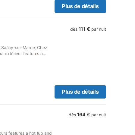
Plus de détails
111 €
dès
par nuit
in Saâcy-sur-Marne, Chez
 extérieur features a
d free private parking.
Plus de détails
164 €
dès
par nuit
rs features a hot tub and