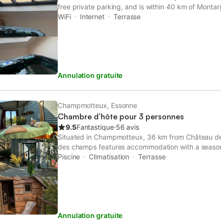
free private parking, and is within 40 km of Montar
of Girodet Museum. The accommodation has a spa
WiFi
Internet
Terrasse
breakfast has private entrance.
Annulation gratuite
Champmotteux, Essonne
Chambre d’hôte pour 3 personnes
9.5
Fantastique
⋅
56 avis
Situated in Champmotteux, 36 km from Château de 
des champs features accommodation with a season
free private parking, a garden and a terrace.
Piscine
Climatisation
Terrasse
Annulation gratuite