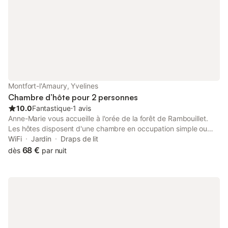
supplémentaire 25€.
Montfort-l'Amaury, Yvelines
Chambre d’hôte pour 2 personnes
10.0
Fantastique
⋅
1 avis
Anne-Marie vous accueille à l'orée de la forêt de Rambouillet.
Les hôtes disposent d'une chambre en occupation simple ou
double (lit 140 x 190) avec salle de douche et WC privatifs. Un
WiFi
Jardin
Draps de lit
coin bibliothèque est à disposition. Le petit déjeuner varié est
68 €
dès
par nuit
servi dans la salle à manger, la véranda ou sur la terrasse. Le
jardin calme vous permet de vous ressourcer dans un cadre
verdoyant. En Île de France, à 45 km de Paris, Montfort-
l'Amaury vous charmera avec son cachet ancien, ses rues
pavées, la maison de Maurice Ravel, les Tours d'Anne de
Bretagne, l'Église Saint-Pierre et ses vitraux, le Charnier, les
remparts, le Château de Groussay …, petite ville entourée de