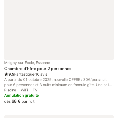
WC. Fer à repasser, sèche-cheveux, produits d'hygiène de
première nécessité fournis - literie simple ou double avec linge
de maison de qualité comprenant couettes, housses de
couettes draps housses, serviettes de toilettes - coin salon avec
télévision Parking privé et abrité gratuit.
Moigny-sur-École, Essonne
Chambre d’hôte pour 2 personnes
9.5
Fantastique
⋅
10 avis
A partir du 01 octobre 2025, nouvelle OFFRE : 30€/pers/nuit
pour 6 personnes et 3 nuits minimum en formule gîte. Une salle
à manger commune est mise à votre disposition avec coin
Piscine
WiFi
TV
cuisine (frigo, congélateur, plaques cuisson, four micro-onde),
Annulation gratuite
terrasse et barbecue.
68 €
dès
par nuit