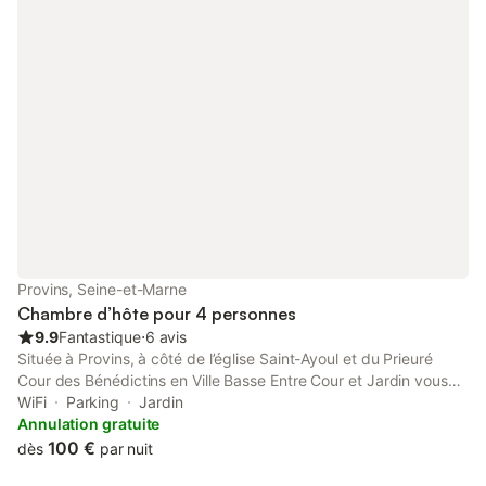
de bons plats traditionnels français. La maison d’hôtes de
Chatou détient une situation géographique privilégiée, Chatou
étant une charmante ville Yvelinoise limitrophe du département
des Hauts de Seine et donc très proche de Paris. Elle est
desservie par la gare RER à 1 km qui vous conduira directement
à La Défense en 10 min et au cœur de Paris en 30 min. Pour vos
activités loisirs et de détente, Versailles est à moins de 15 km. Il
y en a donc pour tous les goûts …
Provins, Seine-et-Marne
Chambre d’hôte pour 4 personnes
9.9
Fantastique
⋅
6 avis
Située à Provins, à côté de l’église Saint-Ayoul et du Prieuré
Cour des Bénédictins en Ville Basse Entre Cour et Jardin vous
propose une suite de 2 chambres d’hôtes avec une salle de bain
WiFi
Parking
Jardin
et toilettes.
Annulation gratuite
100 €
dès
par nuit