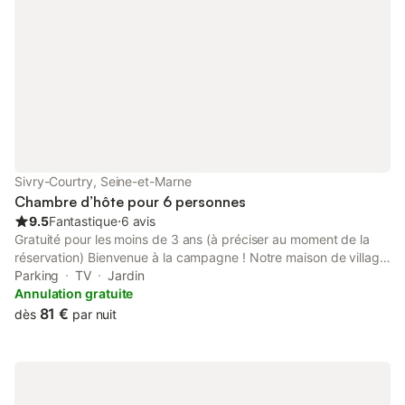
Sivry-Courtry, Seine-et-Marne
Chambre d’hôte pour 6 personnes
9.5
Fantastique
⋅
6 avis
Gratuité pour les moins de 3 ans (à préciser au moment de la
réservation) Bienvenue à la campagne ! Notre maison de village,
datant de 1875 et rénovée en 2020, vous attend pour un séjour
Parking
TV
Jardin
au calme, en pleine nature. Que vous soyez en famille, entre
Annulation gratuite
amis, en transit vers vos vacances ou en déplacement
81 €
dès
par nuit
professionnel, vous serez ici comme chez vous ! 🛏️
L'hébergement se situe à l'étage (env. 50 m²), idéal pour 1 à 6
personnes : Chambre Prune : lit double 160 cm, téléviseur,
ventilateur. Chambre Petit Prince : 2 lits de 80 cm, téléviseur,
ventilateur (juste à côté de la chambre Prune). Salon détente de