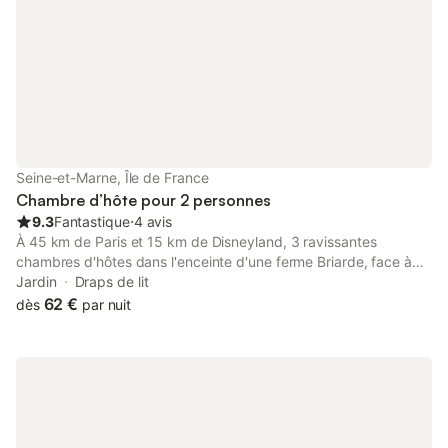
vous proposons un service de navette
selon vos besoins et sur devis. Se
Seine-et-Marne, Île de France
Chambre d’hôte pour 2 personnes
9.3
Fantastique
⋅
4 avis
À 45 km de Paris et 15 km de Disneyland, 3 ravissantes
chambres d'hôtes dans l'enceinte d'une ferme Briarde, face à
l'église, très calme (avec salle d'eau et wc privé)
Jardin
Draps de lit
62 €
dès
par nuit