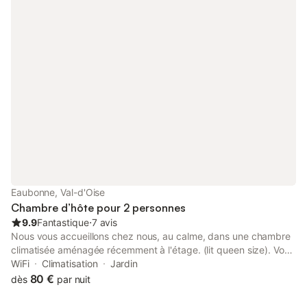
Eaubonne, Val-d'Oise
Chambre d’hôte pour 2 personnes
9.9
Fantastique
⋅
7 avis
Nous vous accueillons chez nous, au calme, dans une chambre
climatisée aménagée récemment à l'étage. (lit queen size). Vous
disposerez également d'une salle de bains avec toilettes et d'un
WiFi
Climatisation
Jardin
petit coin salon. Possibilité d'installer un lit bébé. Le jardin et la
80 €
dès
par nuit
terrasse vous sont accessibles. Le petit déjeuner vous sera servi
dans la salle à manger au rez-de-chaussée. Possibilité de se