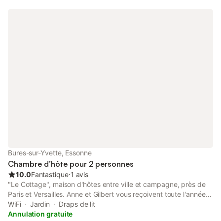
Bures-sur-Yvette, Essonne
Chambre d’hôte pour 2 personnes
10.0
Fantastique
⋅
1 avis
"Le Cottage", maison d'hôtes entre ville et campagne, près de
Paris et Versailles. Anne et Gilbert vous reçoivent toute l'année
dans leur maison familiale : 4 chambres d'hôtes chaleureuses à
WiFi
Jardin
Draps de lit
Bures sur Yvette, "Ville Porte" du Parc naturel régional de la
Annulation gratuite