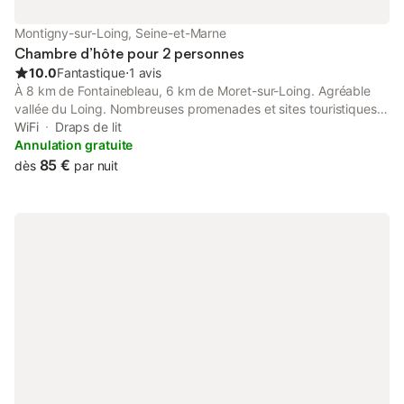
Montigny-sur-Loing, Seine-et-Marne
Chambre d’hôte pour 2 personnes
10.0
Fantastique
⋅
1 avis
À 8 km de Fontainebleau, 6 km de Moret-sur-Loing. Agréable
vallée du Loing. Nombreuses promenades et sites touristiques
aux alentours. Maison de caractère, rénovée avec goût et située
WiFi
Draps de lit
dans le bourg, abritant 2 chambres d'hôtes. Jardin et parking.
Annulation gratuite
Décoration soignée. Salle des petits déjeuners au rez-de-
85 €
dès
par nuit
chaussée. À l'étage : 2 chambres avec 1 lit double, salle d'eau et
WC privés. Lit bébé. WiFi.