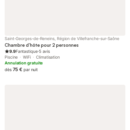
VTT. Les petits déjeuners se font sur nos terrasses ou dans la
salle de restaurant avec vue sur les vignes et la chaîne des
Alpes. Restauration facile possible au moins 12 heures à l’avance
: salade composée / lasagne / fromage / dessert / étagères
(charcuterie, fromage / pain / légumes.) PS : nous possédons 2
adorables chiennes golden retriever et un chat Cette chambre
possède une salle d'eau et des WC privés qui se trouvent juste
Saint-Georges-de-Reneins, Région de Villefranche-sur-Saône
à côté de la chambre Tarifs enfants
Chambre d’hôte pour 2 personnes
9.9
Fantastique
⋅
5 avis
Piscine
WiFi
Climatisation
Annulation gratuite
75 €
dès
par nuit