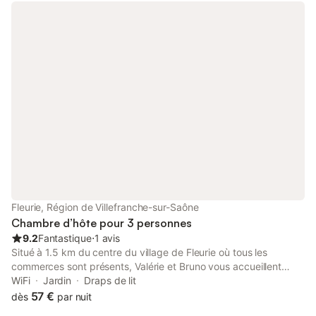
De nombreuses manifestations animeront votre séjour en
amoureux, en famille, entre amis … Nous pouvons accueillir 15
personnes dans nos 5 chambres d'hôtes et 9 personnes dans
nos 2 gites. Nous proposons également la table d'hôtes. Pour le
petit déjeuner, nous vous proposerons nos confitures
confectionnées avec les fruits du jardin, et notre pain maison
cuit au feu de bois. http://www.lafermeberger.fr/ Au plaisir de
vous recevoir Annouck et David
Fleurie, Région de Villefranche-sur-Saône
Chambre d’hôte pour 3 personnes
9.2
Fantastique
⋅
1 avis
Situé à 1.5 km du centre du village de Fleurie où tous les
commerces sont présents, Valérie et Bruno vous accueillent
dans leur exploitation viticole. Deux chambres d'hôtes sont à
WiFi
Jardin
Draps de lit
votre disposition avec coin cuisine - détente et accès
57 €
dès
par nuit
indépendant de leur habitation. La chambre "Iris" pour 3