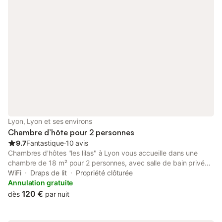
préférentiels. Pour des séjours supérieurs à 3 jours ou pour des
réservations impliquant plus de 3 chambres (sur nos 5
disponibles), nos conditions d'annulation peuvent varier en
fonction de la période. Nous consulter.
Lyon, Lyon et ses environs
Chambre d’hôte pour 2 personnes
9.7
Fantastique
⋅
10 avis
Chambres d'hôtes "les lilas" à Lyon vous accueille dans une
chambre de 18 m² pour 2 personnes, avec salle de bain privée.
Profitez du Wi-Fi haut débit adapté aux appels vidéo, d’un
WiFi
Draps de lit
Propriété clôturée
ventilateur, du petit-déjeuner inclus et de serviettes de plage.
Annulation gratuite
La chambre se trouve dans une maison de campagne en ville,
120 €
dès
par nuit
au cœur de Lyon, à 10 minutes à pied de la gare Part-Dieu.
Vous découvrirez un lieu unique et très calme. Pour vos