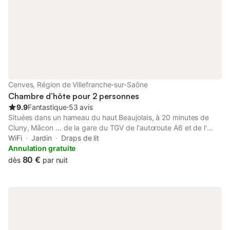
Cenves, Région de Villefranche-sur-Saône
Chambre d’hôte pour 2 personnes
9.9
Fantastique
⋅
53 avis
Situées dans un hameau du haut Beaujolais, à 20 minutes de
Cluny, Mâcon … de la gare du TGV de l'autoroute A6 et de l'
A406. À seulement 10 minutes en voiture de La Roche de
WiFi
Jardin
Draps de lit
Solutré et de Vergisson, à proximité des vignobles du
Annulation gratuite
Mâconnais et du Beaujolais et à quelques mètres de
80 €
dès
par nuit
magnifiques chemins de randonnées Brigitte et Philippe seront
heureux de vous accueillir à l'ancienne école de vieux château
dans un cadre calme. Chambre avec un lit de 140 cm équipée
d'une petite table de deux chaises et d'un transat. 70 euros la
nuitée petit déjeuner inclus