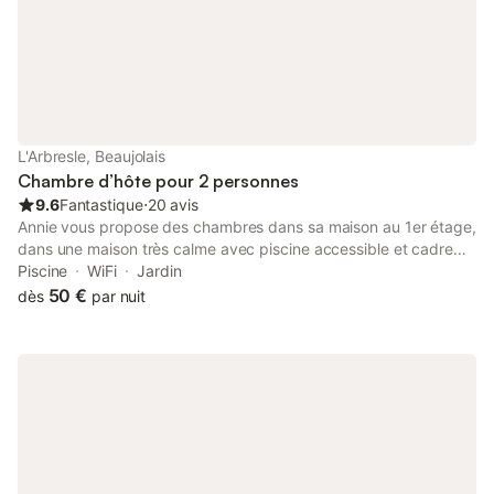
L'Arbresle, Beaujolais
Chambre d’hôte pour 2 personnes
9.6
Fantastique
⋅
20 avis
Annie vous propose des chambres dans sa maison au 1er étage,
dans une maison très calme avec piscine accessible et cadre
verdoyant. A l'étage, 3 chambres avec - 1ère chambre, lit en
Piscine
WiFi
Jardin
120 - 2ème chambre lit en 140 avec lit à barreau pour enfant de
50 €
dès
par nuit
moins de 3 ans - 3ème chambre de 30 m² avec 1 lit en 140 et 1
lit en 120 et TV dans cette spacieuse chambre ! Annie vous
propose le petit déjeuner (viennoiserie fraiche, confiture maison
et fruit de saison) qui est inclus dans la prestation, Repas du soir
possible à la demande des voyageurs (à partir de 22 € par
personne)