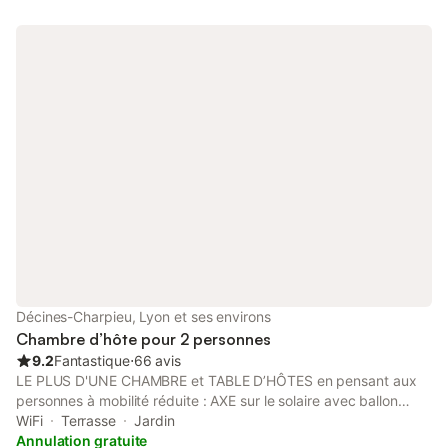
personnes avec sanitaires privés La chambre "Violette" pour 2
personnes avec 2 lits et sanitaires privés Dégustation des vins
du domaine Idéal pour une halte, découvrir le vignoble, ses
sentiers pédestres, ses musées et parc d'attraction.
Décines-Charpieu, Lyon et ses environs
Chambre d’hôte pour 2 personnes
9.2
Fantastique
⋅
66 avis
LE PLUS D'UNE CHAMBRE et TABLE D’HÔTES en pensant aux
personnes à mobilité réduite : AXE sur le solaire avec ballon
solaire depuis 2000 - récupérateurs d'eau de pluie pour la
WiFi
Terrasse
Jardin
végétation... Panneaux photoviltaïques et ...l'art de recevoir
Annulation gratuite