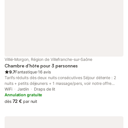
Villié-Morgon, Région de Villefranche-sur-Saône
Chambre d’hôte pour 3 personnes
9.7
Fantastique
⋅
16 avis
Tarifs réduits dès deux nuits consécutives Séjour détente : 2
nuits + petits déjeuners + 1 massage/pers, voir notre offre
carte-cadeau Virginie et Arnaud vous accueillent en plein cœur
WiFi
Jardin
Draps de lit
des crus du Morgon, dans leur ancienne ferme rénovée par
Annulation gratuite
leurs soins. En plein cœur des crus du Morgon, à 50 km au nord
72 €
dès
par nuit
de Lyon, à 10 min de l'A6 sortie Belleville, Virginie et Arnaud
vous souhaitent la bienvenue dans leur maison d'hôtes de
caractère, une ancienne ferme du 19ème siècle rénovée par
leurs soins. Leurs deux chambres d'hôte "Les Sarments" (2 à 3