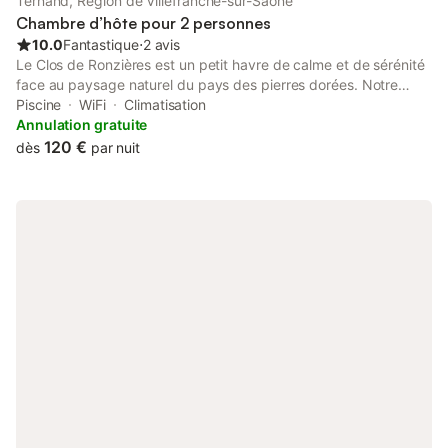
Ternand, Région de Villefranche-sur-Saône
Chambre d’hôte pour 2 personnes
10.0
Fantastique
⋅
2 avis
Le Clos de Ronzières est un petit havre de calme et de sérénité
face au paysage naturel du pays des pierres dorées. Notre
maison d'hôtes est située à 30 km de Lyon et 20 km de
Piscine
WiFi
Climatisation
Villefranche-sur-Saône. Nous sommes au cœur du Beaujolais
Annulation gratuite
des Pierres Dorées, sur la commune du village de Ternand, dans
120 €
dès
par nuit
une ancienne ferme rénovée avec goût. Nous vous accueillons
pour vos moments de ressourcements, weekends, vacances,
pour une étape sur votre parcours … tout au long de l’année.
Véronique