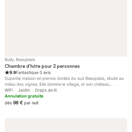
Bully, Beaujolais
Chambre d’hôte pour 2 personnes
9.9
Fantastique
⋅
3 avis
Superbe maison en pierres dorées du sud Beaujolais, située au
milieu des vignes. Elle domine le village, et son château
également en pierres dorées. Les 5 chambres de cette Maison
WiFi
Jardin
Draps de lit
d'hôtes ont été rénovées avec passion avec des
Annulation gratuite
environnements différents. Appelez-nous pour choisir la vôtre ...
98 €
dès
par nuit
Une salle de petit déjeuners qui peut faire office de salle de
restauration pour les groupes est attenante à une salle de
réunion disponible pour des évènements privés ou d'entreprise.
Les extérieurs vous sont dédiés pour votre détente en couple
ou en famille, ou entre amis. Possibilité de massages à prix