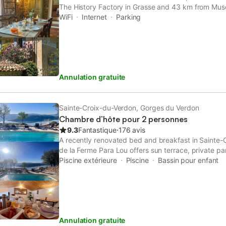
The History Factory in Grasse and 43 km from Muse
Parfumerie.
WiFi
Internet
Parking
Annulation gratuite
Sainte-Croix-du-Verdon, Gorges du Verdon
Chambre d’hôte pour 2 personnes
9.3
Fantastique
⋅
176 avis
A recently renovated bed and breakfast in Sainte
de la Ferme Para Lou offers sun terrace, private par
The property has lake and river views, and is 47 k
Piscine extérieure
Piscine
Bassin pour enfant
Annulation gratuite