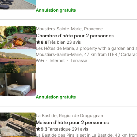
Annulation gratuite
Moustiers-Sainte-Marie, Provence
Chambre d’hôte pour 2 personnes
8.8
Très bien
⋅
23 avis
Les Hôtes de Marie, a property with a garden and a 
Moustiers-Sainte-Marie, 47 km from ITER / Cadara
Course, as well as 50 km from Golf du Luberon.
WiFi
Internet
Terrasse
Annulation gratuite
La Bastide, Région de Draguignan
Maison d’hôte pour 2 personnes
9.3
Fantastique
⋅
291 avis
La Bastide des Pins is set in La Bastide, 43 km fr