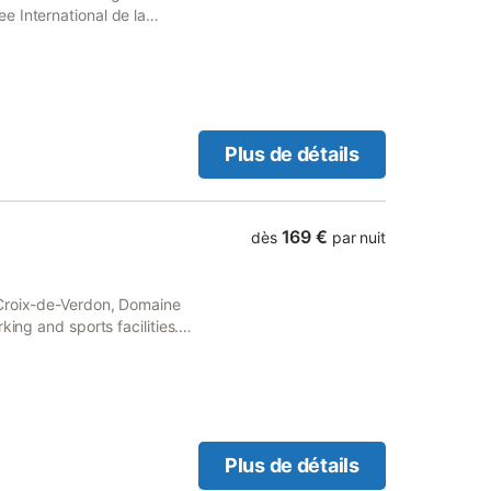
e International de la
Plus de détails
169 €
dès
par nuit
-Croix-de-Verdon, Domaine
king and sports facilities.
m from ITER / Cadarache.
Plus de détails