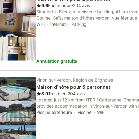
9.6
Fantastique
⋅
204 avis
Situated in Blieux, in a historic building, 41 km fr
Course, Gaïa, maison d'hôtes Verdon, vue féerique 
garden and barbecue facilities.
WiFi
Internet
Parking
Annulation gratuite
Vinon-sur-Verdon, Région de Brignoles
Maison d’hôte pour 3 personnes
8.9
Très bien
⋅
204 avis
Located just 12 km from ITER / Cadarache, Chambr
provides accommodation in Vinon-sur-Verdon with a
a garden, as well as a shared kitchen.
Piscine extérieure
Piscine
WiFi