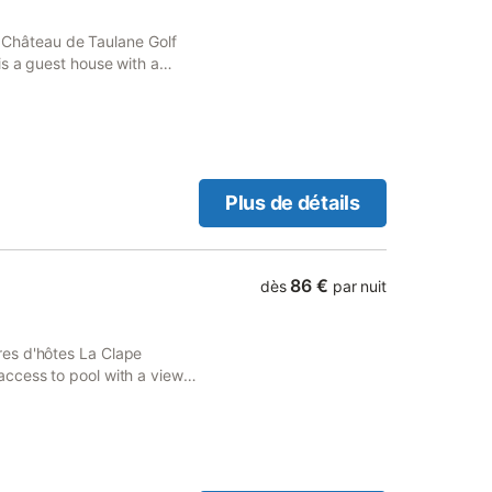
om Château de Taulane Golf
is a guest house with a
Plus de détails
86 €
dès
par nuit
es d'hôtes La Clape
ccess to pool with a view,