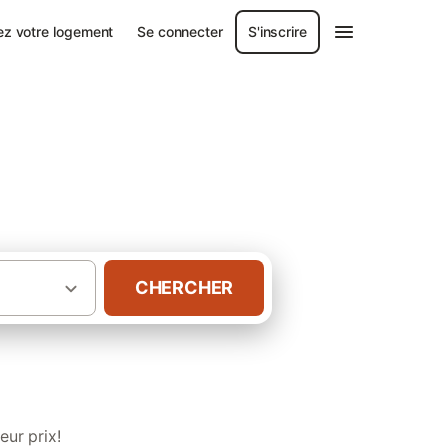
ez votre logement
Se connecter
S'inscrire
turel régional du
CHERCHER
d’hôtes Parc naturel régional du Verdon
ur prix!