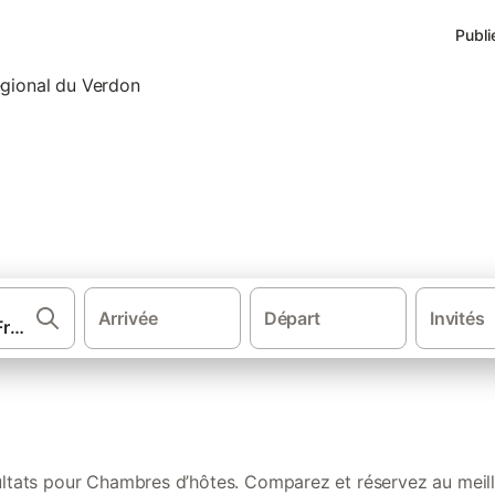
Publi
les mieux notées dans Parc na
Arrivée
Départ
Invités
·
·
·
d de la France
Provence-Alpes-Côte d'Azur
Provence
Chambres 
ultats pour Chambres d’hôtes. Comparez et réservez au meille