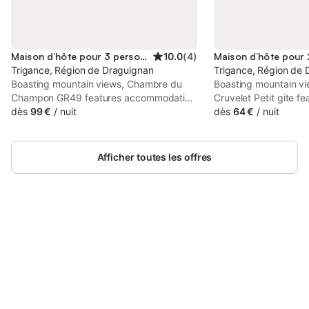
Maison d’hôte pour 3 personnes
10.0
(
4
)
Trigance, Région de Draguignan
Trigance, Région de 
Boasting mountain views, Chambre du
Boasting mountain v
Champon GR49 features accommodation
Cruvelet Petit gite fe
with a garden, around 49 km from Saint-
dès
99 €
/
nuit
accommodation with 
dès
64 €
/
nuit
Endréol Golf Club. This property offers
balcony, around 31 
access to a terrace, free private parking
Taulane Golf Course. 
and free WiFi.
access to a terrace a
Afficher toutes les offres
parking.
Connectez-vous et économisez
Se connecter
jusqu'à 10% sur nos logements.