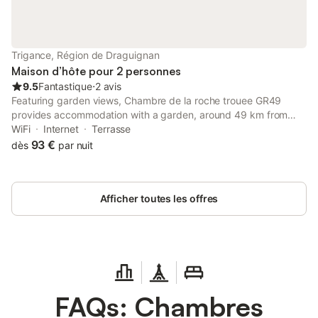
Trigance, Région de Draguignan
Maison d’hôte pour 2 personnes
9.5
Fantastique
⋅
2 avis
Featuring garden views, Chambre de la roche trouee GR49
provides accommodation with a garden, around 49 km from
Saint-Endréol Golf Club. This property offers access to a
WiFi
Internet
Terrasse
terrace, free private parking and free WiFi.
93 €
dès
par nuit
Afficher toutes les offres
FAQs: Chambres