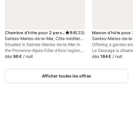
Chambre d’hôte pour 2 personnes
9.6
(
33
)
Saintes-Maries-de-la-Mer, Côte méditerranéenne (France)
Saintes-Maries-de-la
Situated in Saintes-Maries-de-la-Mer in
Offering a garden an
the Provence-Alpes-Côte d'Azur region,
Le Sauvage is situate
Roulotte Lou Gregau has a garden. With
dès
96 €
/
nuit
de-la-Mer, 35 km fro
dès
184 €
/
nuit
free private parking, the property is 35
Amphitheatre and 47
km from Arles Amphitheatre and 48 km
Expositions de Montpe
from Parc des Expositions de Montpellier.
offers access to a ter
Afficher toutes les offres
parking and free WiFi
Connectez-vous et économisez
Se connecter
jusqu'à 10% sur nos logements.