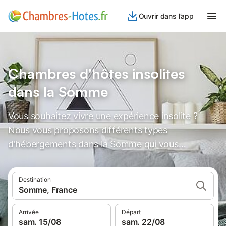
Ouvrir dans l’app
Chambres d'hôtes insolites
dans la Somme
Vous souhaitez vivre une expérience insolite ?
Nous vous proposons différents types
d'hébergements dans la Somme qui vous
laisseront des souvenirs inoubliables.
Destination
Somme, France
Arrivée
Départ
sam. 15/08
sam. 22/08