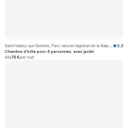
Saint-Valery-sur-Somme, Parc naturel régional de la Baie
8,9
de Somme Picardie Maritime
Chambre d’hôte pour 4 personnes, avec jardin
dès
75 €
par nuit