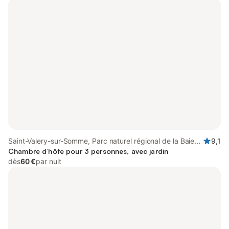
Saint-Valery-sur-Somme, Parc naturel régional de la Baie
9,1
de Somme Picardie Maritime
Chambre d’hôte pour 3 personnes, avec jardin
dès
60 €
par nuit