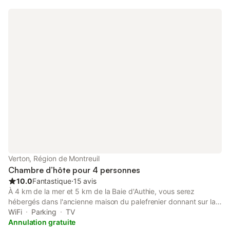
viennoiserie et une demi-baguette beurre et confiture) Lit bébé
à disposition Parking gratuit à proximité À 2 minutes à pied de la
crypte du château musée et de la promenade des remparts. 20
minutes à pied de Nausicaá et de la plage.
Verton, Région de Montreuil
Chambre d’hôte pour 4 personnes
10.0
Fantastique
⋅
15 avis
À 4 km de la mer et 5 km de la Baie d'Authie, vous serez
hébergés dans l'ancienne maison du palefrenier donnant sur la
cour d'une fermette Picarde où logent les propriétaires. C'est un
WiFi
Parking
TV
logement indépendant de 60 m² sur deux niveaux,
Annulation gratuite