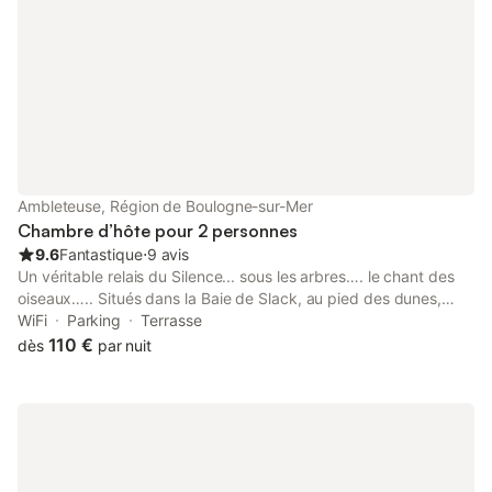
Ambleteuse, Région de Boulogne-sur-Mer
Chambre d’hôte pour 2 personnes
9.6
Fantastique
⋅
9 avis
Un véritable relais du Silence... sous les arbres…. le chant des
oiseaux….. Situés dans la Baie de Slack, au pied des dunes,
Deux logements, dans jolie villa d'époque 19 -ème, entièrement
WiFi
Parking
Terrasse
rénovés au confort simple épuré. Aux portes d'une magnifique
110 €
dès
par nuit
nature, entre dunes pinèdes et plage. Décompression assurée
sur un week-end ! La nature, le calme … Les enfants sont les
bienvenus (prévenir en amont afin de prévoir les lits d'appoint)
De la villa, nombreuses possibilités de randonnées, kayak rivière
et mer, VTT sur cette Côte d'Opale et bien sûr au bord des
plages …Proche NAUSICAA Petit déjeuner déposé dans un