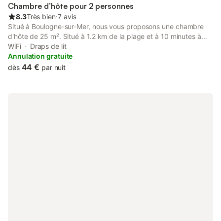
Chambre d’hôte pour 2 personnes
8.3
Très bien
⋅
7 avis
Situé à Boulogne-sur-Mer, nous vous proposons une chambre
d'hôte de 25 m². Situé à 1.2 km de la plage et à 10 minutes à
pied de la vieille ville. Proche de tous commerces, restaurants,
WiFi
Draps de lit
bar. Le centre national de la mer Nausicaa se situe à 2 km.
Annulation gratuite
Equipée d'un micro-ondes, d'une machine à café, d'une douche,
44 €
dès
par nuit
d'un sèche-cheveux et d'une armoire, WiFi gratuit. Salle de bain
privative pourvue d'articles de toilettes gratuits.