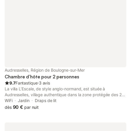
Audresselles, Région de Boulogne-sur-Mer
Chambre d’hôte pour 2 personnes
9.7
Fantastique
⋅
3 avis
La villa L’Escale, de style anglo-normand, est située à
Audresselles, village authentique dans la zone protégée des 2
caps. La maison date de 1939. Le jardin ainsi que notre terrasse
WiFi
Jardin
Draps de lit
sont à votre disposition. Votre chambre double offre une vue
90 €
dès
par nuit
mer et se situe au 2nd étage de notre villa. Nous ouvrons la
2ème chambre, calme et cozy, seulement à partir de 3
personnes ou sous condition (nous contacter au préalable).
Votre salle de bain est composée d'une douche et de 2