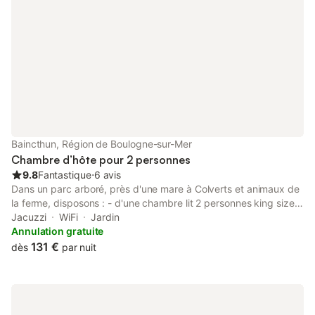
Audreselles ou en direction du Gris Nez. Stationnement gratuit
dans la rue. Un animal accepté. Les événements ne sont pas
autorisés sur la propriété.
Baincthun, Région de Boulogne-sur-Mer
Chambre d’hôte pour 2 personnes
9.8
Fantastique
⋅
6 avis
Dans un parc arboré, près d'une mare à Colverts et animaux de
la ferme, disposons : - d'une chambre lit 2 personnes king size
180 cm x 200 plus douche et wc - une autre chambre avec un
Jacuzzi
WiFi
Jardin
lit queen size 160cm x 200 2 personnes douche wc et une
Annulation gratuite
chambre communicante un lit double 140X200 - une autre
131 €
dès
par nuit
chambre avec un lit king size 180 cm x 200 2 pers un autre lit 1
pers dans la même chambre et une chambre communicante 1
pers douche et WC au 2ème étage un lit queen size de 160 x
200 avec une tres grande salle de bain. Environnement