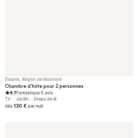
avec wc. Un espace détente avec salon télé et jeux, un espace
cuisine et repas sont à disposition. Les petits déjeuners
généreux sont servis dans la salle à manger, en terrasse
couverte ou à l'extérieur suivant le temps. Possibilité de louer
une ou 2 chambres (suite parents/enfants) Eden + Duo Eden : lit
de 160, armoire, commode, petit meuble vasque, TV, WiFi. Duo :
1 lit de 160, armoire. Salle de bain indépendante commune aux
2 chambres avec baignoire douche meuble vasque sèche-
cheveux et sèche-serviettes. Week-end fériés et vacances
scolaires minimum de 2 nuits. Pour les chiens un supplément de
10 € à 30 € pour le séjour suivant la race. Personne
supplémentaire de 30 € à 40 € suivant l'age et le nombre de
nuits.
Étaples, Région de Montreuil
Chambre d’hôte pour 2 personnes
9.7
Fantastique
⋅
5 avis
TV
Jardin
Draps de lit
130 €
dès
par nuit