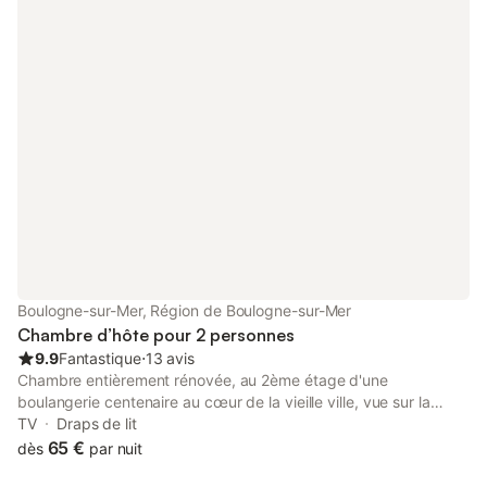
cuisine traditionnelle. Nous attendons le plaisir de vous accueillir
comme des amis.
Boulogne-sur-Mer, Région de Boulogne-sur-Mer
Chambre d’hôte pour 2 personnes
9.9
Fantastique
⋅
13 avis
Chambre entièrement rénovée, au 2ème étage d'une
boulangerie centenaire au cœur de la vieille ville, vue sur la
basilique. Literie et serviette inclus ainsi que les produits
TV
Draps de lit
d'hygiène. Douche à l'italienne toilette séparé. Télévision TNT.
65 €
dès
par nuit
Petit déjeuner inclus (1 boissons chaudes, 1 jus de fruit, 1