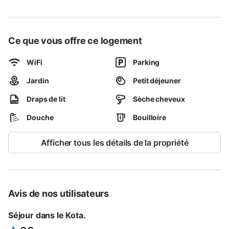
petit déjeuner dans leur maison. Marquise est située sur la Terre
des 2 Caps à 9 km de Wissant.
Commerces, restauration, piscine à proximité. Possibilité de
Ce que vous offre ce logement
coucher 2 personnes supplémentaires lit bébé disponible.
Réfrigérateur et micro ondes communs au chambre 1 et 2.
WiFi
Parking
Jardin
Petit déjeuner
Draps de lit
Sèche cheveux
Douche
Bouilloire
Afficher tous les détails de la propriété
Avis de nos utilisateurs
Séjour dans le Kota.