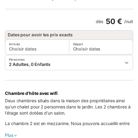
50 €
dès
/
nuit
Dates pour avoir les prix exacts
Arrivée
Départ
Choisir dates
Choisir dates
Personnes
2 Adultes, 0 Enfants
Chambre d’hôte avec wifi
Deux chambres situés dans la maison des propriétaires ainsi
qu'un chalet pour 2 personnes dans le jardin. Les 2 chambres à
l'étage sont dotées d'un salon.
La chambre 2 est en mezzanine. Nous pouvons accueillir entre
6 et 10 personnes (lit bébé possible et chaise haute). Accès aux
Plus
chambres indépendant. Donia et Alain vous accueillent pour le