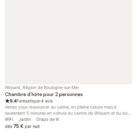
adultes+chambre junior pour 1 ou 2 enfants.
Wissant, Région de Boulogne-sur-Mer
Chambre d’hôte pour 2 personnes
9.4
Fantastique
⋅
4 avis
Venez vous ressourcer au calme, en pleine nature mais à
seulement 5 minutes en voiture du centre de Wissant et du bord
de mer. Deux chambres d'hôtes au 1er étage de la maison
WiFi
Jardin
Draps de lit
d'habitation. Literie de qualité, en 160x200 cm. Petit-déjeuner
75 €
dès
par nuit
continental servi entre 8h15 et 9h30. Aucun frais