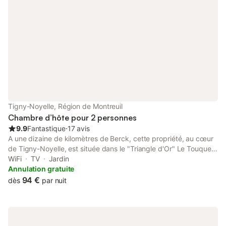
notre maison et découvrez les richesses de Bours et ses
environs. un coin cuisine commun aux deux chambres sera
aménagé d'ici quelques temps. S'y trouveront: réfrigérateur,
micro ondes, cafetière et bouilloire
Tigny-Noyelle, Région de Montreuil
Chambre d’hôte pour 2 personnes
9.9
Fantastique
⋅
17 avis
A une dizaine de kilomètres de Berck, cette propriété, au cœur
de Tigny-Noyelle, est située dans le "Triangle d'Or" Le Touquet
- Montreuil-sur-Mer - Baie de Somme à quelques encablures de
WiFi
TV
Jardin
la Baie d'Authie. Propriété d'une même famille depuis 1862,
Annulation gratuite
cette bâtisse a été entièrement restaurée à partir de 2012. Deux
94 €
dès
par nuit
chambres, dans la partie centrale de la demeure, ont été
aménagées dans un souci de confort et de calme.