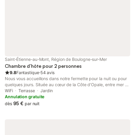
Saint-Étienne-au-Mont, Région de Boulogne-sur-Mer
Chambre d’hôte pour 2 personnes
9.8
Fantastique
⋅
54 avis
Nous vous accueillons dans notre fermette pour la nuit ou pour
quelques jours. Située au cœur de la Côte d'Opale, entre mer et
forêt, vous serez idéalement situés pour profiter agréablement
WiFi
Terrasse
Jardin
des atouts de notre région. Sur le parcours de la Vélomaritime,
Annulation gratuite
la fermette de Gaston sera l'étape idéale pour explorer notre
95 €
dès
par nuit
belle côte d'Opale. Au gré de vos envies, vous pourrez faire une
balade vivifiante le long de la plage, découvrir le cordon dunaire
ou vous ressourcer en forêt. Pour les férus d'art et d'histoire, la
ville de Boulogne-sur-Mer, à proximité, saura vous charmer avec
sa basilique, son château et ses remparts du 11ème siècle. Si le