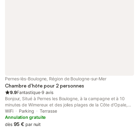
Pernes-lès-Boulogne, Région de Boulogne-sur-Mer
Chambre d’hôte pour 2 personnes
9.9
Fantastique
⋅
9 avis
Bonjour, Situé à Pernes les Boulogne, à la campagne et à 10
minutes de Wimereux et des jolies plages de la Côte d'Opale,
l'établissement "Les Chambres de Souverain Moulin" vous
WiFi
Parking
Terrasse
accueille dans une ancienne ferme face au Château de
Annulation gratuite
Pittefaux. Vous pourrez profiter de notre propriété, sur 8000
95 €
dès
par nuit
m², avec boulodrome, bassin ou aussi pour vous relaxer dans le
jardin. Dans une ancienne ferme du boulonnais, nous vous