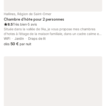
Hallines, Région de Saint-Omer
Chambre d’hôte pour 2 personnes
8.5
Très bien
⋅
5 avis
Située dans la vallée de l’Aa, je vous propose mes chambres
d’hotes à l’étage de la maison familiale, dans un cadre calme et
enchanteur. Nombreuses possibilités de randonnées et de
WiFi
Jardin
Draps de lit
visites touristiques : la coupole d’helfaut et le planétarium, Ville
50 €
dès
par nuit
d’art et d’histoire de saint Omer et ses marais incontournables,
la maison du papier, le rando rail et golf de Lumbres. Le train
touristique de la vallée de l’Aa... Je vous propose également la
table d‘hôtes sur réservation. Chambre lumineuse et confortable
Décoration soignée Fauteuils et guéridon avec possibilité de
vous préparer une infusion ou café afin de vöus detendre