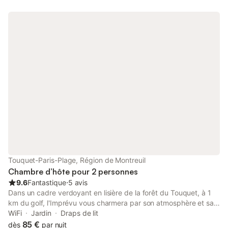
Touquet-Paris-Plage, Région de Montreuil
Chambre d’hôte pour 2 personnes
9.6
Fantastique
⋅
5 avis
Dans un cadre verdoyant en lisière de la forêt du Touquet, à 1
km du golf, l'Imprévu vous charmera par son atmosphère et sa
douceur de vivre. Un endroit idéal pour les amateurs de calme,
WiFi
Jardin
Draps de lit
de plage et d'histoire. Une suite parentale avec 1 lit de 160 et 2
85 €
dès
par nuit