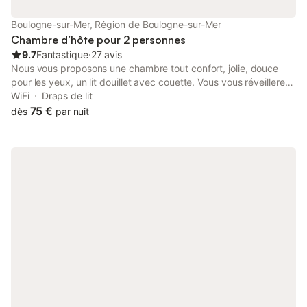
Boulogne-sur-Mer, Région de Boulogne-sur-Mer
Chambre d’hôte pour 2 personnes
9.7
Fantastique
⋅
27 avis
Nous vous proposons une chambre tout confort, jolie, douce
pour les yeux, un lit douillet avec couette. Vous vous réveillerez
avec le soleil, vous apprécierez une vue exceptionnelle sur la
WiFi
Draps de lit
rade, la plage et la mer pendant votre petit déjeuner. Nous vous
75 €
dès
par nuit
donnerons tous les bons conseils pour visiter Boulogne,
Nausicaa, le grand site national des 2 caps, et la Côte d'Opale.
Les bons restaurants de poissons et fruits de mer mais aussi de
cuisine traditionnelle. Nous attendons le plaisir de vous accueillir
comme des amis.