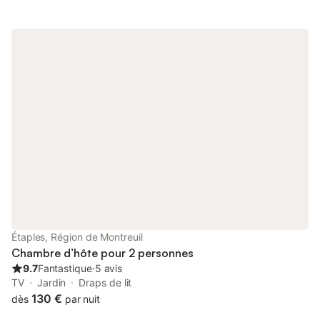
nature, entre dunes pinèdes et plage. Décompression assurée
sur un week-end ! La nature, le calme … Les enfants sont les
bienvenus (prévenir en amont afin de prévoir les lits d'appoint)
De la villa, nombreuses possibilités de randonnées, kayak rivière
et mer, VTT sur cette Côte d'Opale et bien sûr au bord des
plages …Proche NAUSICAA Petit déjeuner déposé dans un
panier devant votre porte (boisson chaude café chocolat thé ,
baguette croissant beurre confiture) Notre service de
conciergerie se fera un plaisir de répondre à vos attentes afin
d'organiser au mieux votre séjour. (Pour info, dans le loft, lit de
1m60 de large, mais attention très peu de place entre le lit et les
murs des deux côtés, environ 20cm, voir la photo) Merci de
solder votre séjour le jour de votre arrivée. Politique d annulation
: en cas d annulation par le locataire, l acompte sera gardé. En
cas d Annulation par le loueur, l acompte versé sera
intégralement remboursé. Chambre très fraîche pour les étés
chauds !! murs intérieurs en pierre de mer. Petite terrasse à
Étaples, Région de Montreuil
l'entrée pour prendre son petit déjeuner si le temps le permet.
Chambre d’hôte pour 2 personnes
Notre service de conciergerie est là p
9.7
Fantastique
⋅
5 avis
TV
Jardin
Draps de lit
130 €
dès
par nuit