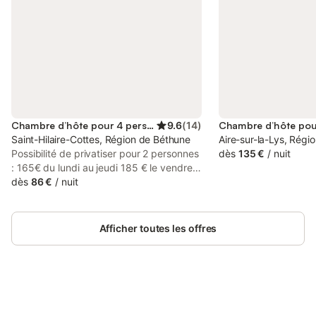
Chambre d’hôte pour 4 personnes
9.6
(
14
)
Saint-Hilaire-Cottes, Région de Béthune
Aire-sur-la-Lys, Régi
Possibilité de privatiser pour 2 personnes
dès
135 €
/
nuit
: 165€ du lundi au jeudi 185 € le vendredi
et samedi Au cœur du village, "Les
dès
86 €
/
nuit
chambres de Saint Hilaire" vous
accueillent à compter du 27 mai 2016,
dans une ancienne grange totalement
Afficher toutes les offres
restaurée (fermette datant de 1828).
Notre maison d'hôtes avec piscine
intérieure chauffée et spa vous offre 2
chambres d'hôtes et une pièce commune
avec cuisine mise à disposition des hôtes.
Parking privé. Nous sommes également à
Connectez-vous et économisez
Se connecter