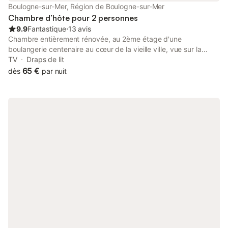
Boulogne-sur-Mer, Région de Boulogne-sur-Mer
Chambre d’hôte pour 2 personnes
9.9
Fantastique
⋅
13 avis
Chambre entièrement rénovée, au 2ème étage d'une
boulangerie centenaire au cœur de la vieille ville, vue sur la
basilique. Literie et serviette inclus ainsi que les produits
TV
Draps de lit
d'hygiène. Douche à l'italienne toilette séparé. Télévision TNT.
65 €
dès
par nuit
Petit déjeuner inclus (1 boissons chaudes, 1 jus de fruit, 1
viennoiserie et une demi-baguette beurre et confiture) Lit bébé
à disposition Parking gratuit à proximité À 2 minutes à pied de la
crypte du château musée et de la promenade des remparts. 20
minutes à pied de Nausicaá et de la plage.