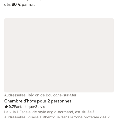
maison. 85€ (pour 1 ou 2 personnes) les weekends, jours féries
80 €
dès
par nuit
et vacances scolaires. Modalités du versement des acomptes -
pour un séjour d’une nuit ou deux : un acompte d’une nuit
minimum vous est demandé. - pour un séjour de trois nuits et
plus : un acompte de 50% du séjour. Petits chiens acceptés sur
demande préalable
Audresselles, Région de Boulogne-sur-Mer
Chambre d’hôte pour 2 personnes
9.7
Fantastique
⋅
3 avis
La villa L’Escale, de style anglo-normand, est située à
Audresselles, village authentique dans la zone protégée des 2