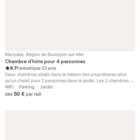
Marquise, Région de Boulogne-sur-Mer
Chambre d’hôte pour 4 personnes
9.7
Fantastique
⋅
23 avis
Deux chambres situés dans la maison des propriétaires ainsi
qu'un chalet pour 2 personnes dans le jardin. Les 2 chambres à
l'étage sont dotées d'un salon. La chambre 2 est en mezzanine.
WiFi
Parking
Jardin
Nous pouvons accueillir entre 6 et 10 personnes (lit bébé
50 €
dès
par nuit
possible et chaise haute). Accès aux chambres indépendant.
Donia et Alain vous accueillent pour le petit déjeuner dans leur
maison. Marquise est située sur la Terre des 2 Caps à 9 km de
Wissant. Commerces, restauration, piscine à proximité.
Possibilité de coucher 2 personnes supplémentaires lit bébé
disponible. Réfrigérateur et micro ondes communs au chambre
1 et 2.