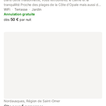
tranquillité Proche des plages de la Côte d'Opale mais aussi des
forêts pour de belles randonnées Prix basse saison prix haute
WiFi
Terrasse
Jardin
saison renseignez vous
Annulation gratuite
50 €
dès
par nuit
Nordausques, Région de Saint-Omer