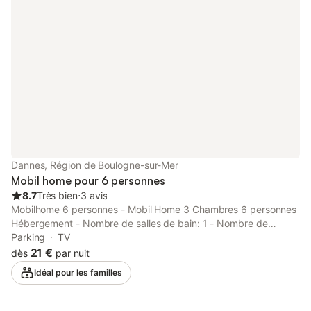
Dannes, Région de Boulogne-sur-Mer
Mobil home pour 6 personnes
8.7
Très bien
⋅
3 avis
Mobilhome 6 personnes - Mobil Home 3 Chambres 6 personnes
Hébergement - Nombre de salles de bain: 1 - Nombre de
toilettes: 1 - Terrasse non couverte - 1 chambre: 2 lits simples -
Parking
TV
1 chambre: 1 lit double Équipements - Télévision: Inclus dans le
21 €
dès
par nuit
prix - Type de cuisine: Coin cuisine - Plaques au gaz - Micro-
Idéal pour les familles
ondes - Réfrigérateur - Vaisselle et ustensiles de cuisine -
Cafetière électrique - Type de salle de bain: Avec douche -
Type de toilettes: Toilettes - Linge de lit: Non disponible -