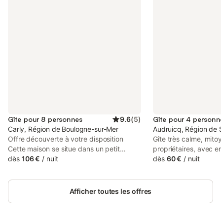
Gîte pour 8 personnes
9.6
(
5
)
Gîte pour 4 personn
Carly, Région de Boulogne-sur-Mer
Audruicq, Région de
Offre découverte à votre disposition
Gîte très calme, mito
Cette maison se situe dans un petit
propriétaires, avec 
village du boulonnais, 4 chambres dont 1
dès
106 €
/
nuit
- 1 chambre, 1 lit de 
dès
60 €
/
nuit
au rez-de-chaussée. La maison dispose
chambre, 2 lits de 1 
d'un vaste salon salle à manger et d'une
bain : douche italien
véranda très agréable. Des randonnées
serviettes, lave-ling
Afficher toutes les offres
pédestres peuvent être faite au départ
cuisine tout équipée 
du gîte. Tarif selon nombre de personnes
Réservation par télép
et saison N’hésitez pas à nous
aménagé pour les pe