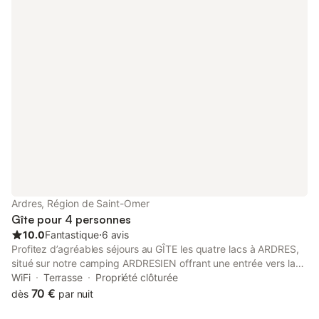
escamotable reste disponible dans le salon, permettant à la
maison d'accueillir jusqu'à 4 personnes. Et tout cela à
SEULEMENT 30 MÈTRES DE LA PLAGE et 100 m du centre
(boulangerie, épicerie, pharmacie, office de tourisme,...) de
Wissant.
Ardres, Région de Saint-Omer
Gîte pour 4 personnes
10.0
Fantastique
⋅
6 avis
Profitez d’agréables séjours au GÎTE les quatre lacs à ARDRES,
situé sur notre camping ARDRESIEN offrant une entrée vers la
ville et une entrée au cœur de la rue du lac. Profitez de l’alliance
WiFi
Terrasse
Propriété clôturée
de la campagne et de la mer à proximité. Le gîte neuf, plain-
70 €
dès
par nuit
pied, décoré avec goût, s’avère très fonctionnel et dispose : -