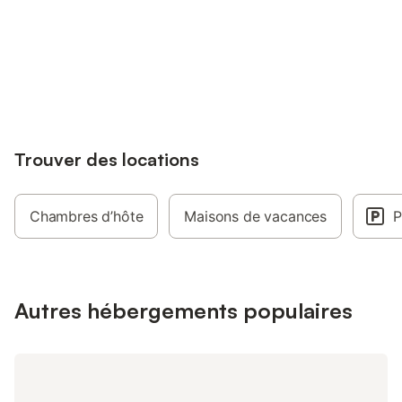
questionner 😉
déplacement Station
fermée. Tous commer
Connectez-vous et économisez
Carrefour Market, Ald
Se connecter
jusqu'à 10% sur nos logements.
Trouver des locations
Chambres d’hôte
Maisons de vacances
P
Autres hébergements populaires