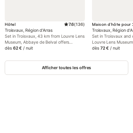
Hôtel
7.6
(
136
)
Troisvaux, Région d'Arras
Troisvaux, Région d'A
Set in Troisvaux, 43 km from Louvre Lens
Set in Troisvaux and
Museum, Abbaye de Belval offers
Louvre Lens Museum,
accommodation with a garden, free
dès
62 €
/
nuit
offers accommodatio
dès
72 €
/
nuit
private parking and a terrace.
views, free WiFi and 
Afficher toutes les offres
Connectez-vous et économisez
Se connecter
jusqu'à 10% sur nos logements.