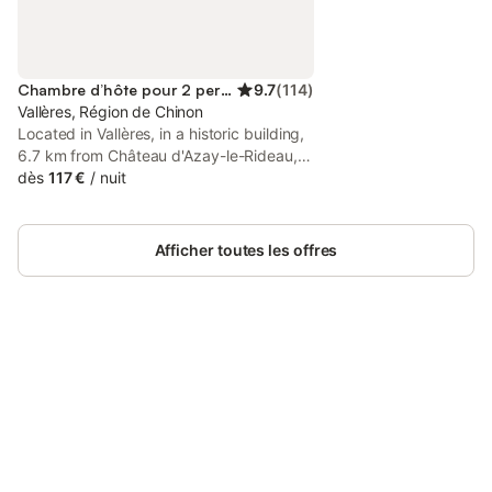
Chambre d’hôte pour 2 personnes
9.7
(
114
)
Vallères, Région de Chinon
Located in Vallères, in a historic building,
6.7 km from Château d'Azay-le-Rideau, la
Chambre des Dames is a bed and
dès
117 €
/
nuit
breakfast with a garden and shared
lounge. This property offers access to a
patio, free private parking and free WiFi.
Afficher toutes les offres
Connectez-vous et économisez
Se connecter
jusqu'à 10% sur nos logements.