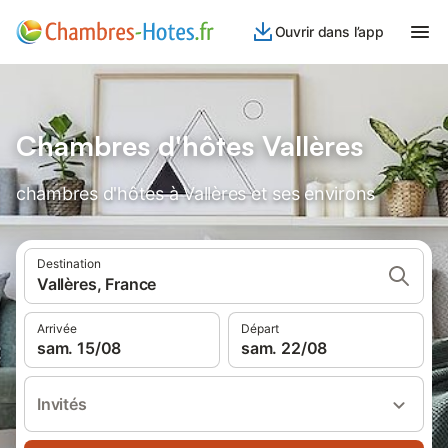
Ouvrir dans l’app
Chambres d'hôtes Vallères
chambres d'hôtes à Vallères et ses environs
Destination
Vallères, France
Arrivée
Départ
sam. 15/08
sam. 22/08
Invités