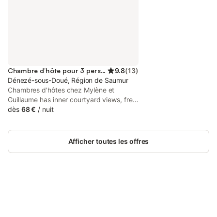
Chambre d’hôte pour 3 personnes
9.8
(
13
)
Dénezé-sous-Doué, Région de Saumur
Chambres d'hôtes chez Mylène et
Guillaume has inner courtyard views, free
WiFi and free private parking, set in
dès
68 €
/
nuit
Denezé-sous-Doué, 28 km from Saumur
Train Station.
Afficher toutes les offres
Connectez-vous et économisez
Se connecter
jusqu'à 10% sur nos logements.