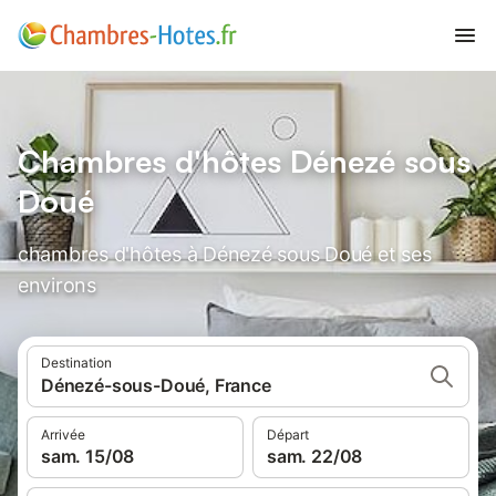
Chambres d'hôtes Dénezé sous
Doué
chambres d'hôtes à Dénezé sous Doué et ses
environs
Destination
Dénezé-sous-Doué, France
Arrivée
Départ
sam. 15/08
sam. 22/08