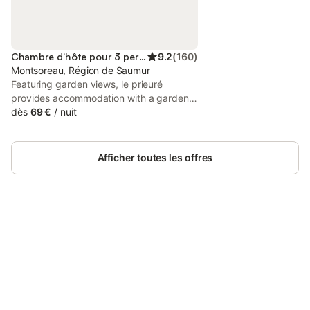
Chambre d’hôte pour 3 personnes
9.2
(
160
)
Montsoreau, Région de Saumur
Featuring garden views, le prieuré
provides accommodation with a garden
and a terrace, around 400 metres from
dès
69 €
/
nuit
Chateau de Montsoreau. Both free WiFi
and parking on-site are available at the
bed and breakfast free of charge.
Afficher toutes les offres
Connectez-vous et économisez
Se connecter
jusqu'à 10% sur nos logements.