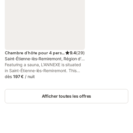
Chambre d’hôte pour 4 personnes
9.4
(
29
)
Saint-Étienne-lès-Remiremont, Région d'Épinal
Featuring a sauna, L'ANNEXE is situated
in Saint-Étienne-lès-Remiremont. This
property offers access to a terrace, free
dès
197 €
/
nuit
private parking and free WiFi. The
property is non-smoking and is located
25 km from Gérardmer Lake.
Afficher toutes les offres
Connectez-vous et économisez
Se connecter