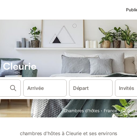
Publi
 Cleurie
Arrivée
Départ
Invités
·
·
Chambres d'hôtes
France
Grand E
chambres d'hôtes à Cleurie et ses environs