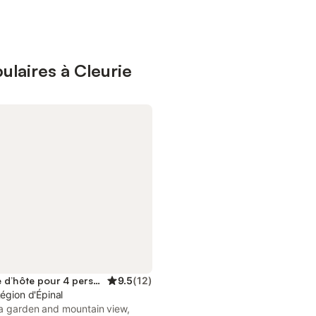
laires à Cleurie
Chambre d’hôte pour 4 personnes
9.5
(
12
)
Région d'Épinal
 a garden and mountain view,