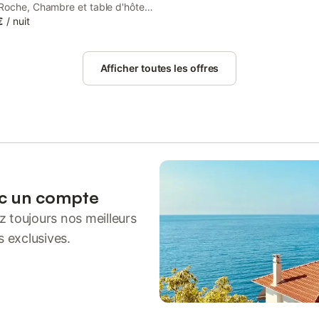
Roche, Chambre et table d'hôtes
is set in Cleurie, 39 km from
€
/
nuit
ain Station and 29 km from
 Lake. This property offers
 a terrace, free private parking
Afficher toutes les offres
WiFi.
ec un compte
 toujours nos meilleurs
s exclusives.