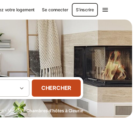
ez votre logement
Se connecter
S'inscrire
CHERCHER
·
·
st
Vosges
Chambres d’hôtes à Cleurie