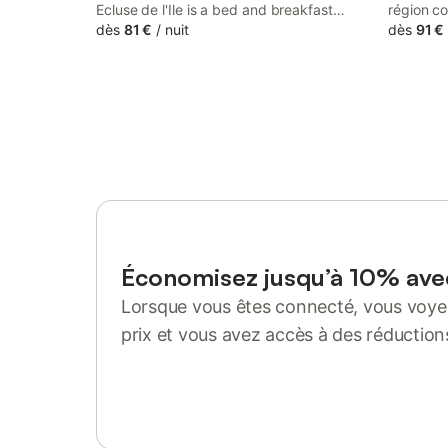
Ecluse de l'Ile is a bed and breakfast
région c
situated in a historic building in Carhaix-
dès
81 €
/
nuit
randonné
dès
91 €
Plouguer, 35 km from Pleyben Parish
charme, c
Close. This property offers access to a
en Breta
terrace and free private parking.
d'une heu
gastronom
passer d
gourmande
bretonne
confortab
lieu pour
déjeuner 
demande
Économisez jusqu’à 10% av
Lorsque vous êtes connecté, vous voyez
prix et vous avez accès à des réduction
Se connecter ou s'inscrire