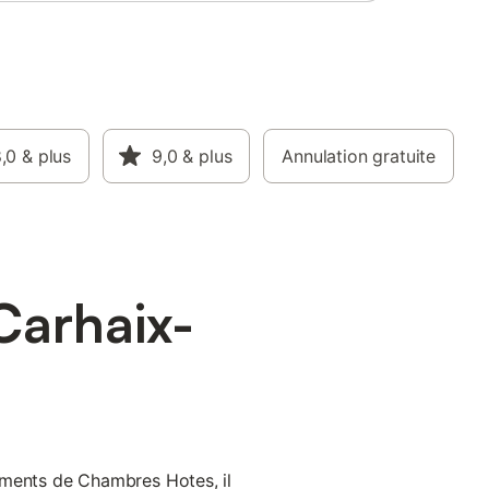
,0
& plus
9,0
& plus
Annulation gratuite
Carhaix-
ements de Chambres Hotes, il