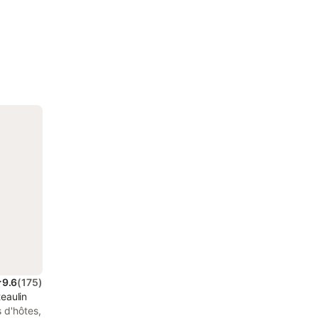
9.6
(
175
)
eaulin
 d'hôtes,