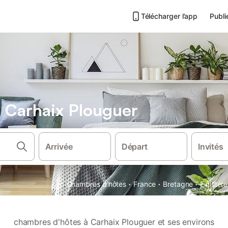
Télécharger l’app
Publi
 Carhaix Plouguer
Arrivée
Départ
Invités
·
·
·
Chambres d'hôtes
France
Bretagne
Finistère
chambres d'hôtes à Carhaix Plouguer et ses environs