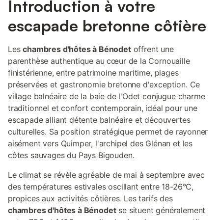
Introduction à votre
sur le terrain. Les séjours de 2 nuits minimum sont privilégiés,
mais une nuit peut être acceptée selon les cas. Merci de votre
escapade bretonne côtière
compréhension. N’hésitez pas à me contacter via la plateforme
de réservation. À bientôt ! Bernard
Les
chambres d'hôtes à Bénodet
offrent une
parenthèse authentique au cœur de la Cornouaille
finistérienne, entre patrimoine maritime, plages
préservées et gastronomie bretonne d'exception. Ce
village balnéaire de la baie de l'Odet conjugue charme
traditionnel et confort contemporain, idéal pour une
escapade alliant détente balnéaire et découvertes
culturelles. Sa position stratégique permet de rayonner
aisément vers Quimper, l'archipel des Glénan et les
côtes sauvages du Pays Bigouden.
Le climat se révèle agréable de mai à septembre avec
des températures estivales oscillant entre 18-26°C,
propices aux activités côtières. Les tarifs des
chambres d'hôtes à Bénodet
se situent généralement