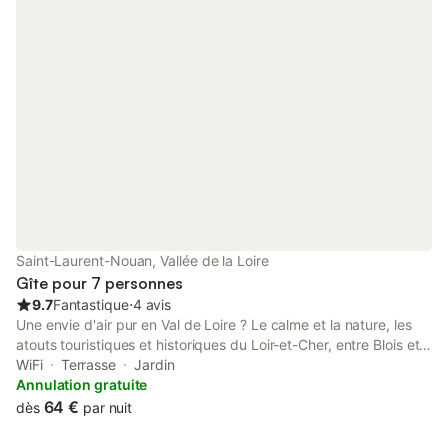
nuits, nous consulter s'il vous plait pour vous faire une offre
tarifaire Le prix de location est de 24 euros par nuit et par
personne Le prix sera majoré de 1 euro à partir du 1er janvier
2026 soit 24 euros la nuit par personne
Saint-Laurent-Nouan, Vallée de la Loire
Gîte pour 7 personnes
9.7
Fantastique
⋅
4 avis
Une envie d'air pur en Val de Loire ? Le calme et la nature, les
atouts touristiques et historiques du Loir-et-Cher, entre Blois et
Orléans, aux portes de la Sologne, de Chambord et de
WiFi
Terrasse
Jardin
nombreux châteaux, et à une heure du zoo / parc de Beauval.
Annulation gratuite
Alors, venez profiter des bords de Loire dans notre gîte "Le
64 €
dès
par nuit
Trigan", classé 3 étoiles, à Saint Laurent-Nouan. Maison
indépendante avec vue Loire, 4 chambres, 7 personnes,