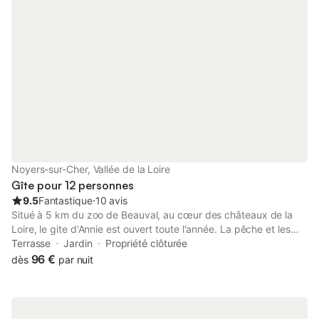
d'eau + vasque + toi
dont 2 au rez-de-cha
- à l'étage : Chambre 
double + téléviseur +
+ 1 lit simple Chambre 
double + téléviseur + 
Chambre
Noyers-sur-Cher, Vallée de la Loire
Gîte pour 12 personnes
9.5
Fantastique
⋅
10 avis
Situé à 5 km du zoo de Beauval, au cœur des châteaux de la
Loire, le gite d'Annie est ouvert toute l'année. La pêche et les
randonnées sont à proximité. Un espace fermé est disponible
Terrasse
Jardin
Propriété clôturée
pour ranger vos vélos. La plage de Saint Aignan sur cher est
96 €
dès
par nuit
ouverte l'été. Vous pouvez y venir en train. Le gîte est labellisé 3
étoiles par Atout France. Notre gite est ouvert à partir de 4
clients Nous encaissons le chèque d'acompte à votre arrivée.
Pour la période Noël et Nouvel An nous contacter. Au delà de 4