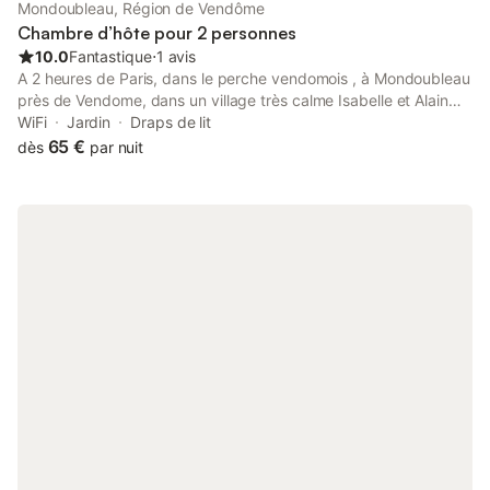
Mondoubleau, Région de Vendôme
Chambre d’hôte pour 2 personnes
10.0
Fantastique
⋅
1 avis
A 2 heures de Paris, dans le perche vendomois , à Mondoubleau
près de Vendome, dans un village très calme Isabelle et Alain
vous accueillent dans leur maison du XVIII° siècle meublée avec
WiFi
Jardin
Draps de lit
les créations d'Alain : meubles en bois massif, dessins, papiers
65 €
dès
par nuit
collés, sculptures. Nous vous proposons 5 chambres dont 2
familiales de 3 à 6 personnes, chambres au rez-de-chaussée.
De 80 € a 95 € pour deux Région idéale pour les promenades à
vélo ou pédestre, nous avons 6 vélos à la disposition Visites de
sites et jardin : maison botanique de Boursay, commanderie d
Arville, églises avec des fresques du XII eme siècle Taxe de
séjour en plus