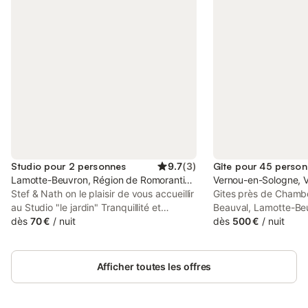
Studio pour 2 personnes
9.7
(
3
)
Gîte pour 45 perso
Lamotte-Beuvron, Région de Romorantin-Lanthenay
Vernou-en-Sologne, Va
Stef & Nath on le plaisir de vous accueillir
Gites près de Chamb
au Studio "le jardin" Tranquillité et
Beauval, Lamotte-Be
indépendance au cœur de la Sologne
dès
70 €
/
nuit
nombreux châteaux de
dès
500 €
/
nuit
Studio pour 2 personnes situées au coeur
Paris, 2 gîtes tout co
de lamotte-beuvron, commerces laverie à
chambres sur terrain
300 mètres, parc fédéral d'équitations à
dans un petit village
Afficher toutes les offres
1.2 km, la gare est à 2 km; le studio est
commodités jusqu'à 
composé d'une cuisine équipé four
linge de lit et de toile
gazinière, micro-ondes, réfrigérateur,
demande, situés à 3