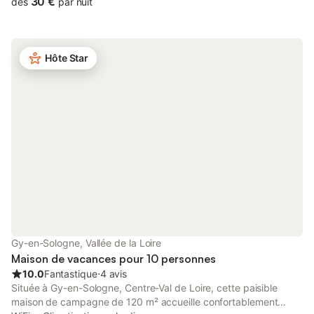
30 €
dès
par nuit
dont le magnifique château de Chambord, le gîte est idéal pour
combiner nature, randonnée en vélo et en forêts, pêche,
patrimoine et gastronomie locale, notamment la célèbre tarte
Tatin. Notre gîte est situé dans un village typiquement Solognot,
Hôte Star
au cœur de la Sologne, à 5 minutes de l’A71 (sortie Lamotte-
Beuvron). Vous trouverez tous les commerces de proximité,
ainsi qu’un restaurant gastronomique au centre du village. Le
gîte peut accueillir jusqu’à 6 personnes. Il dispose d’une cuisine
aménagée (four, plaque vitrocéramique, lave-vaisselle, micro-
ondes, cafetière, bouilloire, grille pain, vaisselle, fer à repasser,
planche à repasser.)Salle d'eau avec douche à l'italienne, et wc.
1 chambre avec un lit double et dressing, séjour-salon équipé
d'un canapé BZ 2 couchages et d'une tv . La deuxième
chambre se trouve dans le bâtiment en brique dans la cour. Les
lits sont faits, torchons et tapis de bain fournis. Non fourni linge
de toilette. Des produits ménagers sont à votre disposition pour
que votre arrivée se fasse en toute sérénité Salon de jardin et
Gy-en-Sologne, Vallée de la Loire
barbecue Table haute, lit parap
Maison de vacances pour 10 personnes
10.0
Fantastique
⋅
4 avis
Située à Gy-en-Sologne, Centre-Val de Loire, cette paisible
maison de campagne de 120 m² accueille confortablement