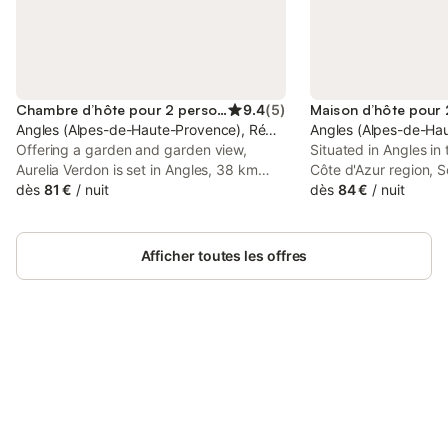
Chambre d’hôte pour 2 personnes
9.4
(
5
)
Angles (Alpes-de-Haute-Provence), Région Castellane
Angles (Alpes-de-Hau
Offering a garden and garden view,
Situated in Angles in
Aurelia Verdon is set in Angles, 38 km
Côte d'Azur region, S
from Château de Taulane Golf Course
dès
81 €
/
nuit
a garden. Located 3
dès
84 €
/
nuit
and 47 km from Digne Golf Course. This
de Taulane Golf Cour
beachfront property offers access to a
provides a private b
terrace and free private parking.
private parking.
Afficher toutes les offres
Connectez-vous et économisez
Se connecter
jusqu'à 10% sur nos logements.