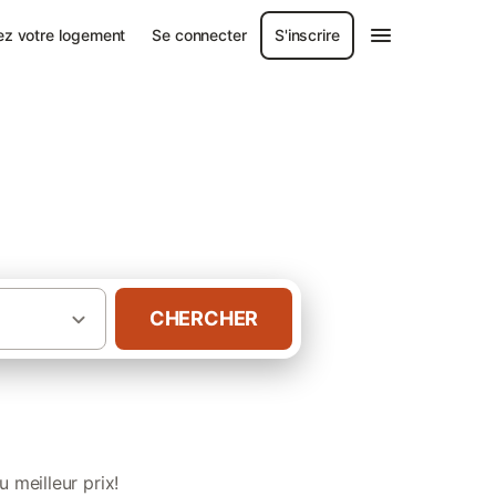
ez votre logement
Se connecter
S'inscrire
nce-Alpes-Côte
CHERCHER
 d’hôtes en Provence-Alpes-Côte d'Azur
 meilleur prix!