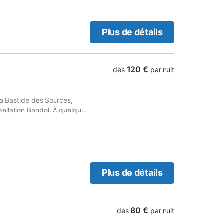
de 1 à 3 nuits, l'attribution
de notre planning.
Plus de détails
120 €
dès
par nuit
la Bastide des Sources,
ellation Bandol. À quelques
 Cadière d'Azur, à 10
0 minutes du Golf de
minutes de la route des
 pas. Venez découvrir les
e locale et vous détendre
e la piscine, nous vous
Plus de détails
e recevoir de 2 à 5
80 €
dès
par nuit