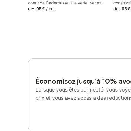
coeur de Caderousse, l'île verte. Venez
constuct
vous reposer en toute sécurité vous et vos
dès
95 €
/
nuit
propose 
dès
85 €
vélos 🚴🏼🚴🏼🚴🏼 🚴🏼🚴🏼🚴🏼🚴🏼🚴🏼
avec goû
🚴🏼🚴🏼🚴🏼 RESERVEZ DIRECTEMENT !
pas de M
UN SEUL NUMERO CELUI DE FREDERIC :
Vaugrenie
06 30 53 43 71 Frédéric
les petit 
Sophia Ant
Économisez jusqu’à 10% av
Lorsque vous êtes connecté, vous voyez
prix et vous avez accès à des réduction
Se connecter ou s'inscrire