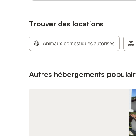
douche et
de maison
jardin et 
dispositi
Trouver des locations
sont acc
suppléme
clôturée 
Animaux domestiques autorisés
déjeuners
terrasse,
gâteaux 
la journé
de rajoute
Autres hébergements populair