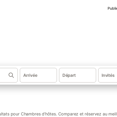
Publi
 les mieux notées au Pays ba
Arrivée
Départ
Invités
·
·
·
·
bres d'hôtes
France
Sud de la France
Nouvelle-Aquitaine
Aquit
ltats pour Chambres d’hôtes. Comparez et réservez au meill