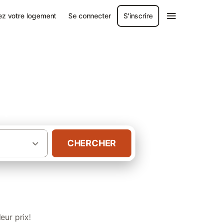
ez votre logement
Se connecter
S'inscrire
sque
CHERCHER
·
aine
Chambres d’hôtes au Pays basque
eur prix!