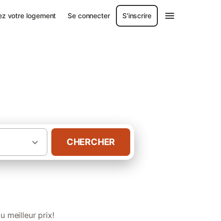
ez votre logement
Se connecter
S'inscrire
d'Armor
CHERCHER
d’hôtes pour groupes en Cotes-d'Armor
 meilleur prix!