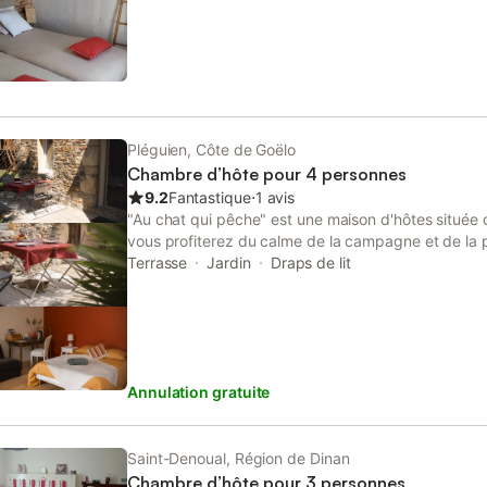
Pléguien, Côte de Goëlo
Chambre d’hôte pour 4 personnes
9.2
Fantastique
⋅
1 avis
"Au chat qui pêche" est une maison d'hôtes située d
vous profiterez du calme de la campagne et de la
stations balnéaires et endroits remarquables. En ef
Terrasse
Jardin
Draps de lit
15 minutes de magnifiques plages, de ports, de re
sites touristiques. Vous pourrez aussi vous balader
plus hautes falaises de Bretagne et voir ainsi de 
Nous avons la possibilité d'ajouter un lit parapluie
possession de quelques matériels de puériculture. N
Annulation gratuite
demande, cela vous permettra d'être moins chargé
disposition des livres et des jeux. Chaque matin, no
accueillir dans notre salle à manger pour un petit dé
local. Ce sera l'occasion de discuter, échanger av
Saint-Denoual, Région de Dinan
conseils et bonnes adresses. À bientôt "Au chat qui
Chambre d’hôte pour 3 personnes