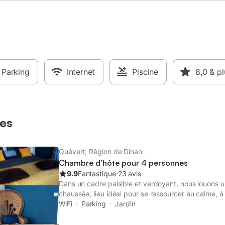
andé 30% d'arrhes au moment
ervation.
Parking
Internet
Piscine
8,0
& pl
es
Quévert, Région de Dinan
Chambre d’hôte pour 4 personnes
9.9
Fantastique
⋅
23 avis
Dans un cadre paisible et verdoyant, nous louons
chaussée, lieu idéal pour se ressourcer au calme, 
de Dinan et 25 min de Saint-Malo.
WiFi
Parking
Jardin