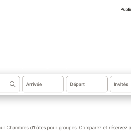
Publi
ôtes pour groupes en Cotes-
Arrivée
Départ
Invités
·
·
·
Chambres d'hôtes
France
Bretagne
Chambres 
our Chambres d’hôtes pour groupes. Comparez et réservez au