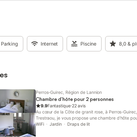
€ * Du 13 juillet au 25 aout 2025
TION de 2 NUITEES MINIMUM
s grand week end du mois de mai
2 nuitées minimum Nous sommes
t bien situés dans un rayon où
z la possibilité de découvrir
nifique région. Un petit tour sur
 : Fréhel, Le Val André, Erquy,
Parking
Internet
Piscine
8,0
& pl
t, un peu plus loin, Saint-Jacut
,Dinard, Saint-Malo … Un petit
 terre, la ville médiévale de Dinan,
 Jugon les Lacs, et pourquoi pas
es
Saint-
Perros-Guirec, Région de Lannion
Chambre d’hôte pour 2 personnes
9.9
Fantastique
⋅
22 avis
Au cœur de la Côte de granit rose, à Perros-Guirec,
Trestraou, je vous propose une chambre d'hôte po
maison contemporaine. A 1km sentier des douaniers 
WiFi
Jardin
Draps de lit
Ploumanc'h. 1 nuit 75€ A partir de 2 nuits 70€