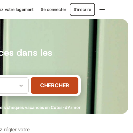
ez votre logement
Se connecter
S'inscrire
es dans les
CHERCHER
els chèques vacances en Cotes-d'Armor
 régler votre