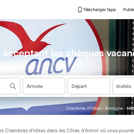
Télécharger l’app
Publi
acceptant les chèques vacanc
Arrivée
Départ
Invités
·
·
Chambres d'hôtes
Bretagne
Hôt
s Chambres d'hôtes dans les Côtes d'Armor où vous pourrez