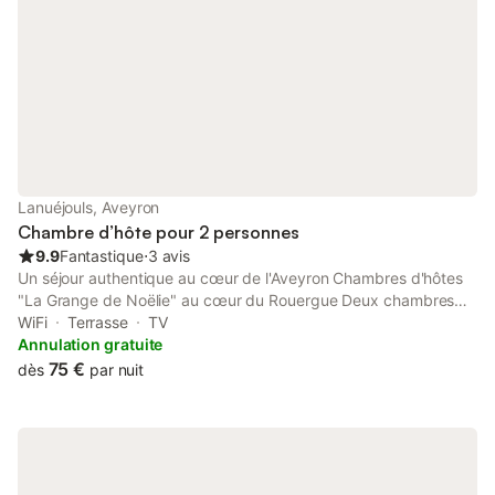
Lanuéjouls, Aveyron
Chambre d’hôte pour 2 personnes
9.9
Fantastique
⋅
3 avis
Un séjour authentique au cœur de l'Aveyron Chambres d'hôtes
"La Grange de Noëlie" au cœur du Rouergue Deux chambres
d'hôtes #Authenticité #Confort #Historique #Ecologique Après
WiFi
Terrasse
TV
une rénovation avec un concept écologique, la grange de
Annulation gratuite
Noëlie, datant de 1810, vous propose deux chambres d'hôtes,
75 €
dès
par nuit
confortables avec une literie de qualité dans un lieu calme et
naturel. Sa situation géographique est idéale : à 800 m du
village avec tous les services sur l'axe Rodez – Villefranche-de-
Rouergue et proche de nombreux lieux touristiques. Séjournez
dans une ancienne grange rénovée, chambre de 18 m²