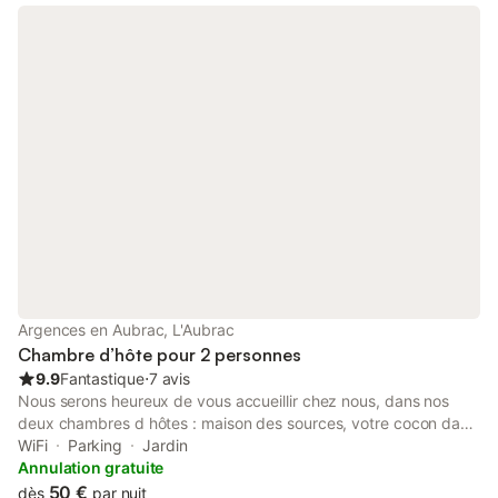
marcheurs ou sportif qui continuent leur itinéraire tarif studio
pour 1 personne 100 € + 0.7 € taxe de séjour / personne / nuit 2
personnes 115 € +0.7€ taxe de séjour/personne/ nuit
Réservation 2 nuits minimum
Argences en Aubrac, L'Aubrac
Chambre d’hôte pour 2 personnes
9.9
Fantastique
⋅
7 avis
Nous serons heureux de vous accueillir chez nous, dans nos
deux chambres d hôtes : maison des sources, votre cocon dans
les plus beaux paysages du plateau de l'Aubrac. Entre Aubrac
WiFi
Parking
Jardin
et Truyère, dans le parc naturel régional de l'Aubrac : l'évasion à
Annulation gratuite
la porte de votre chambre, par une montée d'adrénaline en
50 €
dès
par nuit