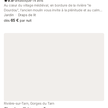
9.5
Fantastique
⋅
14 avis
environnante et sur les chevaux du domaine.
Au cœur du village médiéval, en bordure de la rivière "le
Dourdou", l'ancien moulin vous invite à la plénitude et au calme.
Vous profiterez pleinement de Villecomtal, accueillant et
Jardin
Draps de lit
agréable, au centre d'une région très riche de sites
65 €
dès
par nuit
remarquables et pittoresques. Très bien situé pour rayonner à la
découverte de villages pittoresques qui font la richesse de notre
patrimoine : Conques, Estaing, Belcastel, Sauveterre, Bozouls,
Espalion, Laguiole … Nous prendrons plaisir à vous guider dans
vos circuits et découvertes. Spacieuse chambre familiale avec
une table et chaises
Rivière-sur-Tarn, Gorges du Tarn