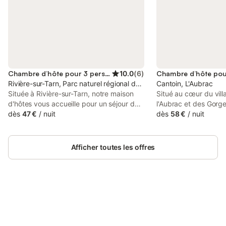
Chambre d’hôte pour 3 personnes
10.0
(
6
)
Rivière-sur-Tarn, Parc naturel régional des Grands Causses
Cantoin, L'Aubrac
Située à Rivière-sur-Tarn, notre maison
Situé au cœur du vill
d'hôtes vous accueille pour un séjour de
l'Aubrac et des Gorge
plusieurs nuits ou pour une étape. Non
dès
47 €
/
nuit
vous serez accueillis 
dès
58 €
/
nuit
loin du viaduc de Millau d'un côté et des
Vincent qui vous rec
Gorges du Tarn de l'autre côté, vous
ambiance chaleureuse 
pourrez profiter de la piscine en fin de
chambres très agréa
Afficher toutes les offres
journée (ouverte du 15 juin au 15
recevoir 4 personnes
septembre). Nous proposons également
de bain WC et entré
la table d'hôtes. Ouvert de Mi Mars à
Activités à proximité 
début Novembre.
ULM, balade en calè
pour les enfants. À q
Connectez-vous et économisez
village de Laguiole a
Se connecter
jusqu'à 10% sur nos logements.
les grands espaces d
acceptés. Table d'hôt