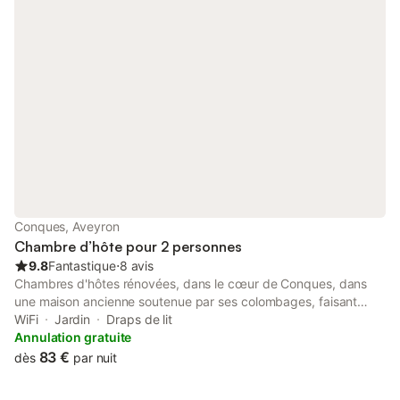
régaler en dégustant un copieux petit déjeuner sucré salé.
Possibilité de mettre un lit supplémentaire dans la chambre
Larzac au prix de 20 € avec petit déjeuner.
Conques, Aveyron
Chambre d’hôte pour 2 personnes
9.8
Fantastique
⋅
8 avis
Chambres d'hôtes rénovées, dans le cœur de Conques, dans
une maison ancienne soutenue par ses colombages, faisant
face au château et solidaire du rempart. Arrivée par la porte de
WiFi
Jardin
Draps de lit
la Vinzelle. Vous trouverez des chambres spacieuses pour un
Annulation gratuite
moment de détente. OUVERTURE LE 8 AVRIL 2024 Cette
83 €
dès
par nuit
chambre reste fraiche pendant la saison chaude, elle vous
apportera tout le confort nécessaire Lave linge gratuit pour les