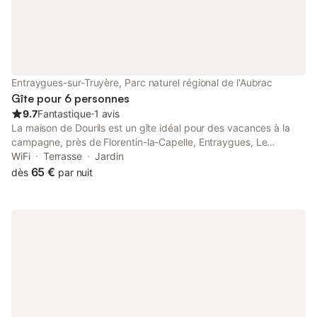
rehausseur…) vous pouvez voir plus de photos sur notre site
Loisirs sur place : Le Belcastel – Le Cadravals : piscine, ping-
pong, jeux de sociétés, bibliothèque Les Terrasses : spa, jeux
de sociétés, bibliothèque L’environnement Château de Belcastel
: ouvert du 30 mars à mi-novembre – haute saison : 15 juin-15
septembre : 10h-19h (ouverts les jours fériés) Circuit touristique
Entraygues-sur-Truyère, Parc naturel régional de l'Aubrac
Baignade et pêche au bord de la rivière (l’Aveyron
Gîte pour 6 personnes
9.7
Fantastique
⋅
1 avis
La maison de Dourils est un gîte idéal pour des vacances à la
campagne, près de Florentin-la-Capelle, Entraygues, Le
Nayrac, Laguiole et Saint-Amans-des-Cots, dans la nature
WiFi
Terrasse
Jardin
verdoyante du nord Aveyron.
65 €
dès
par nuit