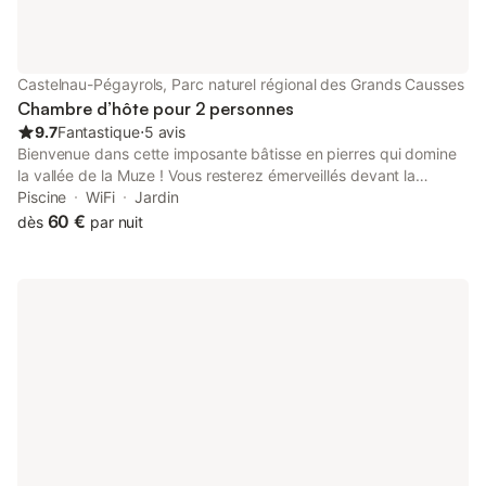
Castelnau-Pégayrols, Parc naturel régional des Grands Causses
Chambre d’hôte pour 2 personnes
9.7
Fantastique
⋅
5 avis
Bienvenue dans cette imposante bâtisse en pierres qui domine
la vallée de la Muze ! Vous resterez émerveillés devant la
beauté du panorama vue sur notre village de Castelnau-
Piscine
WiFi
Jardin
Pégayrols. La terrasse donnant sur la piscine chauffée à
60 €
dès
par nuit
débordement avec une vue imprenable. À 10 min de l'autoroute,
près des Caves de Roquefort, Millau ; Micropolis, la Cité des
Insectes …