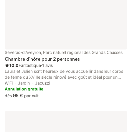
Sévérac-d'Aveyron, Parc naturel régional des Grands Causses
Chambre d’hôte pour 2 personnes
10.0
Fantastique
⋅
1 avis
Laura et Julien sont heureux de vous accueillir dans leur corps
de ferme du XVIIIe siècle rénové avec goût et idéal pour un
séjour au calme. Situé sur le Causse Sauveterre dans le hameau
WiFi
Jardin
Jacuzzi
du Villaret nous sommes à 15 minutes du cœur des gorges du
Annulation gratuite
Tarn, une multitude d'activités vous attendent, des randonnées
95 €
dès
par nuit
et courses mondialement connues aux baignades dans les eaux
cristallines du Tarn, notre région saura combler chacun d'entre
vous. La maison dispose de 5 chambres pouvant accueillir de 2
à 4 personnes et chacune d'entre elles dispose de sa propre
salle de bain. Chaque chambre est équipée d'un lit king size et
d'une TV écran plat ainsi que du Wifi. A l'extérieur des transats,