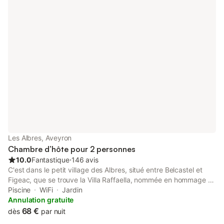
pour 1 personne 100 € + 0.7 € taxe de séjour / personne / nuit 2
personnes 115 € +0.7€ taxe de séjour/personne/ nuit
Réservation 2 nuits minimum
Les Albres, Aveyron
Chambre d’hôte pour 2 personnes
10.0
Fantastique
⋅
146 avis
C'est dans le petit village des Albres, situé entre Belcastel et
Figeac, que se trouve la Villa Raffaella, nommée en hommage à
la chanteuse Raffaella Carra. Cette ancienne annexe d'hôtel
Piscine
WiFi
Jardin
transformée en chaleureuse maison d'hôtes, entièrement
Annulation gratuite
restaurée en 2023 saura vous charmer avec ses 4 chambres à
68 €
dès
par nuit
thèmes et salles de bains privées. La Suite Raffaella est une très