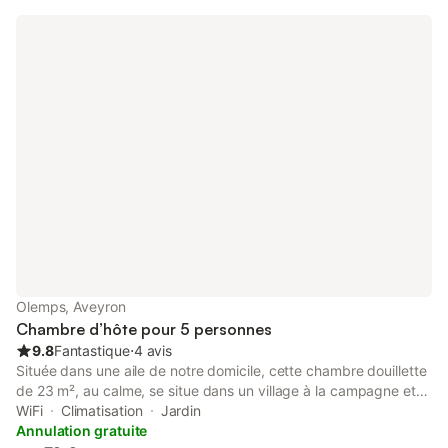
est labélisée "Chambre d'Hôtes Référence" ; elle est reconnue
comme un hébergement de qualité par le réseau ADN Tourisme.
Vous assurant d'être bien accueilli dans un espace de qualité et
répondant aux critères d'un référentiel national déposé par ADN
Tourisme. Possibilité de réserver à la semaine. Réservation prise
en compte uniquement lorsque votre paiement est validé.
Olemps, Aveyron
Chambre d’hôte pour 5 personnes
9.8
Fantastique
⋅
4 avis
Située dans une aile de notre domicile, cette chambre douillette
de 23 m², au calme, se situe dans un village à la campagne et
pourtant à 5 minutes du musée Soulages et de la cathédrale de
WiFi
Climatisation
Jardin
Rodez. Vous y trouverez une salle de bain avec wc privatifs, un
Annulation gratuite