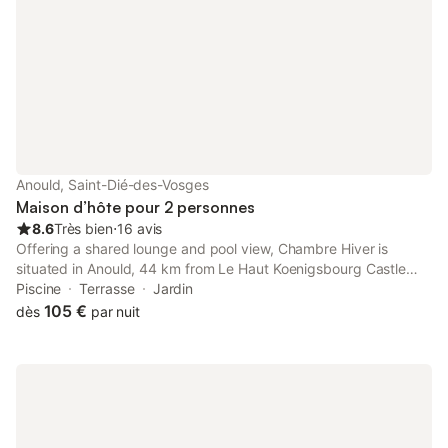
Anould, Saint-Dié-des-Vosges
Maison d’hôte pour 2 personnes
8.6
Très bien
⋅
16 avis
Offering a shared lounge and pool view, Chambre Hiver is
situated in Anould, 44 km from Le Haut Koenigsbourg Castle
and 47 km from House of the Heads. This guest house offers
Piscine
Terrasse
Jardin
free private parking and a shared kitchen.
105 €
dès
par nuit