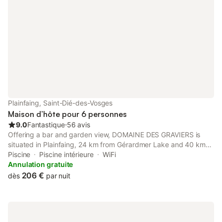
Plainfaing, Saint-Dié-des-Vosges
Maison d’hôte pour 6 personnes
9.0
Fantastique
⋅
56 avis
Offering a bar and garden view, DOMAINE DES GRAVIERS is
situated in Plainfaing, 24 km from Gérardmer Lake and 40 km
from House of the Heads. This guest house has a heated pool, a
Piscine
Piscine intérieure
WiFi
garden and free private parking.
Annulation gratuite
206 €
dès
par nuit