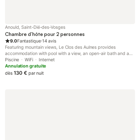
Anould, Saint-Dié-des-Vosges
Chambre d’hôte pour 2 personnes
9.0
Fantastique
⋅
14 avis
Featuring mountain views, Le Clos des Aulnes provides
accommodation with pool with a view, an open-air bath and a
garden, around 19 km from Gérardmer Lake. This property
Piscine
WiFi
Internet
offers access to a terrace and free private parking.
Annulation gratuite
130 €
dès
par nuit