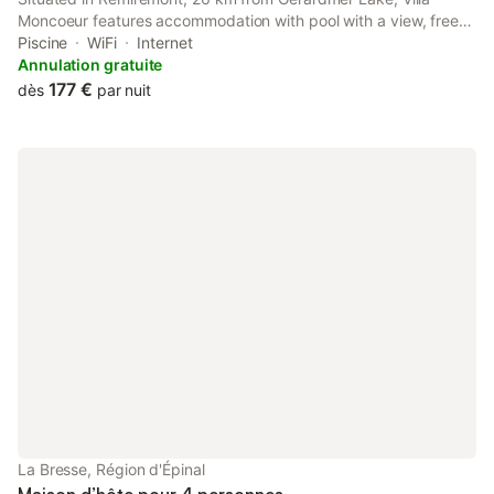
Moncoeur features accommodation with pool with a view, free
private parking, an open-air bath and a garden. The property
Piscine
WiFi
Internet
has pool and garden views, and is 30 km from Epinal Train
Annulation gratuite
Station.
177 €
dès
par nuit
La Bresse, Région d'Épinal