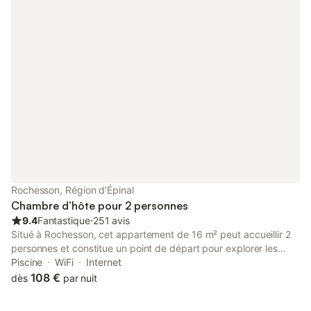
Rochesson, Région d'Épinal
Chambre d’hôte pour 2 personnes
9.4
Fantastique
⋅
251 avis
Situé à Rochesson, cet appartement de 16 m² peut accueillir 2
personnes et constitue un point de départ pour explorer les
environs. La propriété se trouve à 100 m du centre-ville, offrant
Piscine
WiFi
Internet
un accès aux commodités locales tout en bénéficiant d'une vue
108 €
dès
par nuit
sur une rue calme. L'intérieur comprend une chambre avec un lit
king-size, une salle de bain privée avec douche, ainsi qu'un