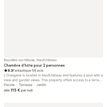
Bazoilles-sur-Meuse, Neufchâteau
Chambre d’hôte pour 2 personnes
9.3
Fantastique
⋅
56 avis
L'Orangerie is located in Neufchâteau and features a pool with a
view and garden views. This property offers access to a terrace
and free private parking. Guests can use the hot tub, or enjoy
Piscine
Terrasse
Jardin
city views.
115 €
dès
par nuit