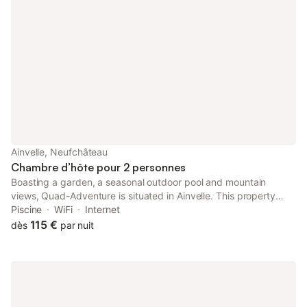
Ainvelle, Neufchâteau
Chambre d’hôte pour 2 personnes
Boasting a garden, a seasonal outdoor pool and mountain
views, Quad-Adventure is situated in Ainvelle. This property
offers access to a terrace, free private parking and free WiFi.
Piscine
WiFi
Internet
Towels and bed linen are offered in the bed and breakfast.
115 €
dès
par nuit