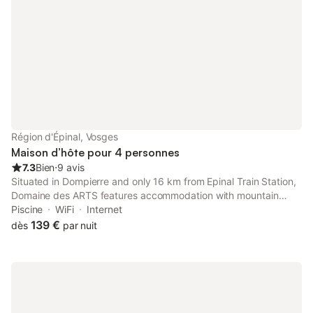
Région d'Épinal, Vosges
Maison d’hôte pour 4 personnes
7.3
Bien
⋅
9 avis
Situated in Dompierre and only 16 km from Epinal Train Station,
Domaine des ARTS features accommodation with mountain
views, free WiFi and free private parking. With garden views,
Piscine
WiFi
Internet
this accommodation offers a patio.
139 €
dès
par nuit