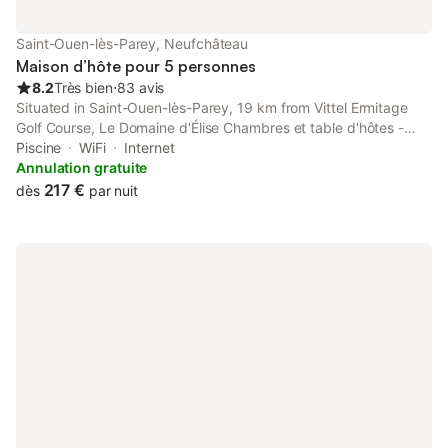
Saint-Ouen-lès-Parey, Neufchâteau
Maison d’hôte pour 5 personnes
8.2
Très bien
⋅
83 avis
Situated in Saint-Ouen-lès-Parey, 19 km from Vittel Ermitage
Golf Course, Le Domaine d'Élise Chambres et table d'hôtes -
Vosges features accommodation with a seasonal outdoor
Piscine
WiFi
Internet
swimming pool, free private parking, an open-air bath and a
Annulation gratuite
casino.
217 €
dès
par nuit