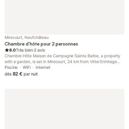
Mirecourt, Neufchâteau
Chambre d’hôte pour 2 personnes
8.0
Très bien
⋅
2 avis
Chambre Hôte Maison de Campagne Sainte Barbe, a property
with a garden, is set in Mirecourt, 24 km from Vittel Ermitage
Golf Course, 32 km from Bouzey Lake, as well as 35 km from
Piscine
WiFi
Internet
Épinal Golf Club.
82 €
dès
par nuit