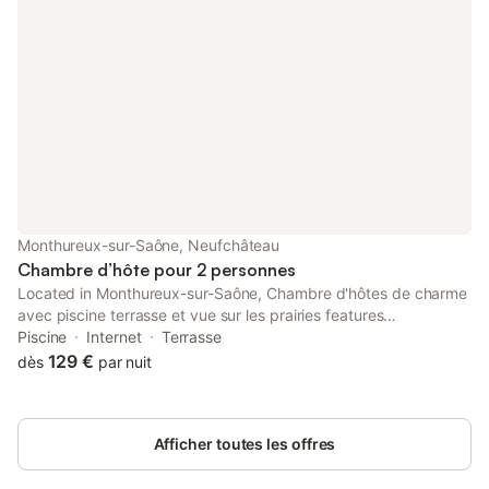
Monthureux-sur-Saône, Neufchâteau
Chambre d’hôte pour 2 personnes
Located in Monthureux-sur-Saône, Chambre d'hôtes de charme
avec piscine terrasse et vue sur les prairies features
accommodation with an outdoor pool. Set 46 km from Epinal
Piscine
Internet
Terrasse
Train Station, the property offers a garden and free private
129 €
dès
par nuit
parking.
Afficher toutes les offres