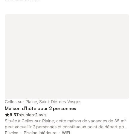
Celles-sur-Plaine, Saint-Dié-des-Vosges
Maison d’hôte pour 2 personnes
8.5
Très bien
⋅
2 avis
Située à Celles-sur-Plaine, cette maison de vacances de 35 m²
peut accueillir 2 personnes et constitue un point de départ pour
explorer le paysage montagneux environnant. La propriété se
Piscine
Piscine intérieure
WiFi