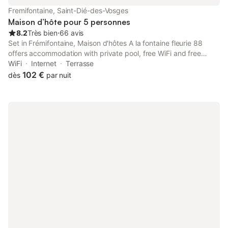
Fremifontaine, Saint-Dié-des-Vosges
Maison d’hôte pour 5 personnes
8.2
Très bien
⋅
66 avis
Set in Frémifontaine, Maison d'hôtes A la fontaine fleurie 88
offers accommodation with private pool, free WiFi and free
private parking for guests who drive. The property has garden
WiFi
Internet
Terrasse
and city views, and is 25 km from Epinal Train Station.
102 €
dès
par nuit