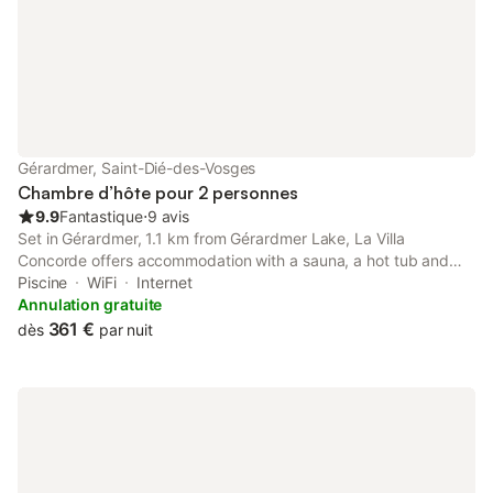
Gérardmer, Saint-Dié-des-Vosges
Chambre d’hôte pour 2 personnes
9.9
Fantastique
⋅
9 avis
Set in Gérardmer, 1.1 km from Gérardmer Lake, La Villa
Concorde offers accommodation with a sauna, a hot tub and
spa facilities. This bed and breakfast features a private pool, a
Piscine
WiFi
Internet
garden and free private parking.
Annulation gratuite
361 €
dès
par nuit