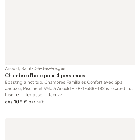
Anould, Saint-Dié-des-Vosges
Chambre d’hôte pour 4 personnes
Boasting a hot tub, Chambres Familiales Confort avec Spa,
Jacuzzi, Piscine et Vélo à Anould - FR-1-589-492 is located in
Anould. This property offers access to a terrace and free
Piscine
Terrasse
Jacuzzi
private parking.
109 €
dès
par nuit