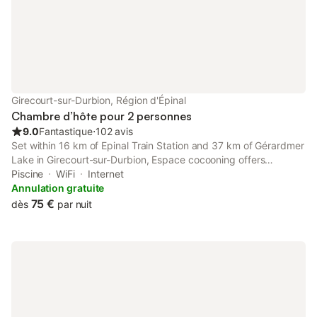
Promenades à cheval, VTT avec plus de
100 km de circuits balisés, Parapente,
Escalade, Mini
Girecourt-sur-Durbion, Région d'Épinal
Chambre d’hôte pour 2 personnes
9.0
Fantastique
⋅
102 avis
Set within 16 km of Epinal Train Station and 37 km of Gérardmer
Lake in Girecourt-sur-Durbion, Espace cocooning offers
accommodation with seating area. This property offers access
Piscine
WiFi
Internet
to a terrace, free private parking and free WiFi.
Annulation gratuite
75 €
dès
par nuit