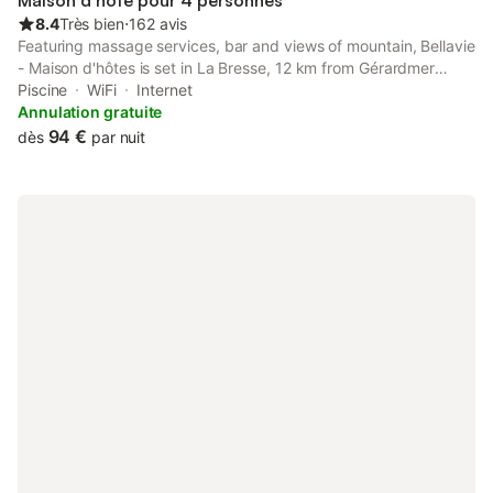
Maison d’hôte pour 4 personnes
8.4
Très bien
⋅
162 avis
Featuring massage services, bar and views of mountain, Bellavie
- Maison d'hôtes is set in La Bresse, 12 km from Gérardmer
Lake. This guest house features a pool with a view, a garden
Piscine
WiFi
Internet
and free private parking.
Annulation gratuite
94 €
dès
par nuit