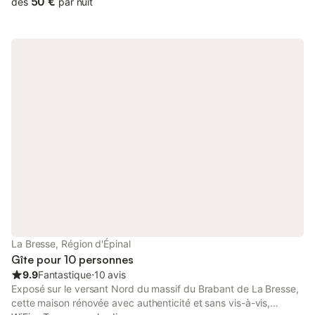
50 €
dès
par nuit
l'Allemagne. Location de plain-pied, entrée indépendante pour 2
à 4 personnes, au calme, garage fermé. Vue imprenable sur le
village et la montagne. Commodités : tous commerces à 600
mètres. WiFi gratuit - Tarif toutes charges comprises Cuisine à
l'américaine : congélateur, four, micro-ondes, réfrigérateur,
grille-pain, bouilloire, appareil à raclette, lave-vaisselle, lave-
linge, salon séjour avec clic-clac, TV, une chambre avec lit 140
et lit d'appoint 90, salle d'eau attenante à la chambre WC + WC
indépendant. Terrasse avec salon de jardin et barbecue. Tous
les goûts sont dans la nature. Entre rivières et forêts, notre
région est le paradis du randonneur, lieu idéal des richesses
préservées de notre montagne : cascades, lacs glaciaires,
tourbières, chaumes d'altitude, chamois sur les crêtes. À visiter
à proximité : musée des racines, musée du textile, saboterie,
confiserie Bressaude, élevage de lamas et alpagas. De
nombreuses fermes auberge le long de la route des crêtes où
vous pourrez déguster leurs spécialités (repas marcaire). À
La Bresse, Région d'Épinal
proximité : piscine, lacs avec jeux aquatiques (tobogan …) et de
Gîte pour 10 personnes
nombreuses animations, Imagerie d'Épinal, Gérardme
9.9
Fantastique
⋅
10 avis
Exposé sur le versant Nord du massif du Brabant de La Bresse,
cette maison rénovée avec authenticité et sans vis-à-vis,