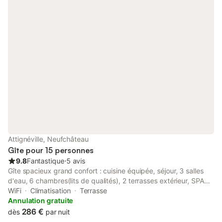
séjour cuisine salle a manger Linges de lit et de toilettes fourni,
chauffage central Animaux admis sur demande Garage à moto
et vélo fermé, parking dans cour fermée.
Attignéville, Neufchâteau
Gîte pour 15 personnes
9.8
Fantastique
⋅
5 avis
Gîte spacieux grand confort : cuisine équipée, séjour, 3 salles
d'eau, 6 chambres(lits de qualités), 2 terrasses extérieur, SPA
intérieur 7 places à 36° équipé avec 101 buses s et sauna 7
WiFi
Climatisation
Terrasse
place . Lits faits à votre arrivée et linge de maison inclus.
Annulation gratuite
Ménage de fin de séjour inclus : linge de lit et maison, lavage
286 €
dès
par nuit
des sols, douches, lavabos, WC. Le gîte est classé par Etoiles