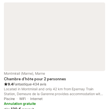
Montmirail (Marne), Marne
Chambre d’hôte pour 2 personnes
9.4
Fantastique
⋅
434 avis
Located in Montmirail and only 42 km from Epernay Train
Station, Demeure de la Garenne provides accommodation with
mountain views, free WiFi and free private parking.
Piscine
WiFi
Internet
Annulation gratuite