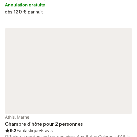
With garden views, this accommodation offers a swimming pool.
Annulation gratuite
120 €
dès
par nuit
Athis, Marne
Chambre d’hôte pour 2 personnes
9.2
Fantastique
⋅
5 avis
Offering a garden and garden view, Aux Bulles Colorées d'Athis