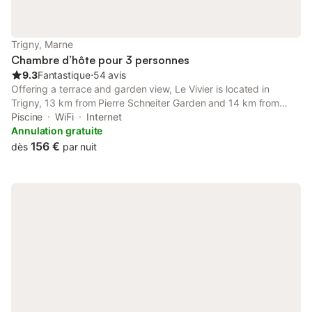
permet un séjour pratique.
Trigny, Marne
Chambre d’hôte pour 3 personnes
9.3
Fantastique
⋅
54 avis
Offering a terrace and garden view, Le Vivier is located in
Trigny, 13 km from Pierre Schneiter Garden and 14 km from
Parc de la Patte d'Oie. This bed and breakfast features a
Piscine
WiFi
Internet
private pool, a garden and free private parking.
Annulation gratuite
156 €
dès
par nuit