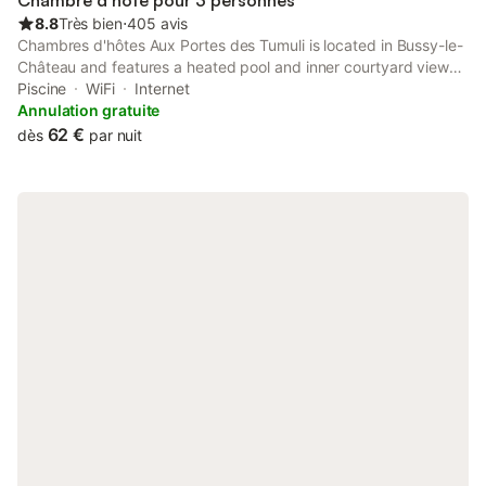
Chambre d’hôte pour 3 personnes
8.8
Très bien
⋅
405 avis
Chambres d'hôtes Aux Portes des Tumuli is located in Bussy-le-
Château and features a heated pool and inner courtyard views.
Featuring private check-in and check-out, this property also
Piscine
WiFi
Internet
provides guests with a picnic area.
Annulation gratuite
62 €
dès
par nuit