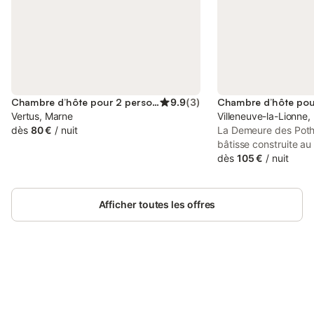
Chambre d’hôte pour 2 personnes
9.9
(
3
)
Vertus, Marne
Villeneuve-la-Lionne,
dès
80 €
/
nuit
La Demeure des Pothiè
bâtisse construite au 
un parc de 4 hectare
dès
105 €
/
nuit
une vieille tour du X
petite maison dite d
autre bâtiment qui de
Afficher toutes les offres
employés du domaine 
Nous avons cinq cha
entièrement rénovées
recevoir au calme en
Aux portes des rout
Connectez-vous et économisez
de balades dans la val
Se connecter
jusqu'à 10% sur nos logements.
l'espace bien être " 
par nuitée : une per