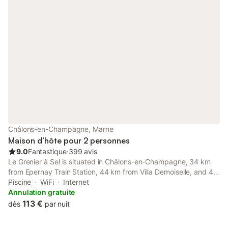
Châlons-en-Champagne, Marne
Maison d’hôte pour 2 personnes
9.0
Fantastique
⋅
399 avis
Le Grenier à Sel is situated in Châlons-en-Champagne, 34 km
from Epernay Train Station, 44 km from Villa Demoiselle, and 44
km from Reims Champagne Automobile Museum.
Piscine
WiFi
Internet
Annulation gratuite
113 €
dès
par nuit