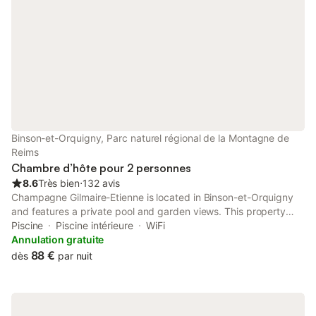
Binson-et-Orquigny, Parc naturel régional de la Montagne de
Reims
Chambre d’hôte pour 2 personnes
8.6
Très bien
⋅
132 avis
Champagne Gilmaire-Etienne is located in Binson-et-Orquigny
and features a private pool and garden views. This property
offers access to a terrace and free private parking. It is possible
Piscine
Piscine intérieure
WiFi
for guests to sit outside and enjoy the property grounds.
Annulation gratuite
88 €
dès
par nuit