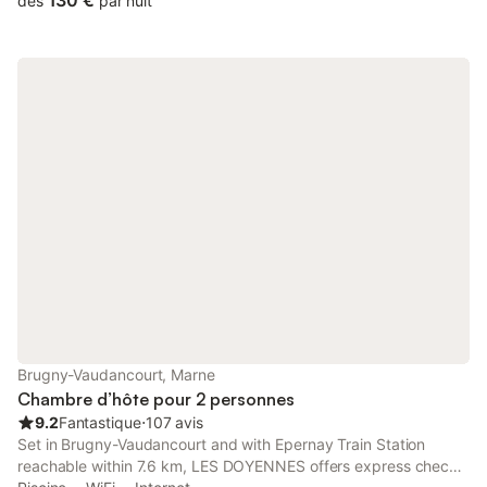
130 €
dès
par nuit
Brugny-Vaudancourt, Marne
Chambre d’hôte pour 2 personnes
9.2
Fantastique
⋅
107 avis
Set in Brugny-Vaudancourt and with Epernay Train Station
reachable within 7.6 km, LES DOYENNES offers express check-