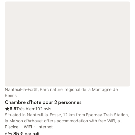
Nanteuil-la-Forêt, Parc naturel régional de la Montagne de
Reims
Chambre d’hôte pour 2 personnes
8.8
Très bien
⋅
102 avis
Situated in Nanteuil-la-Fosse, 12 km from Epernay Train Station,
la Maison d'Arbouet offers accommodation with free WiFi, a
terrace or a balcony and access to a garden and a seasonal
Piscine
WiFi
Internet
outdoor pool.
85 €
dès
par nuit