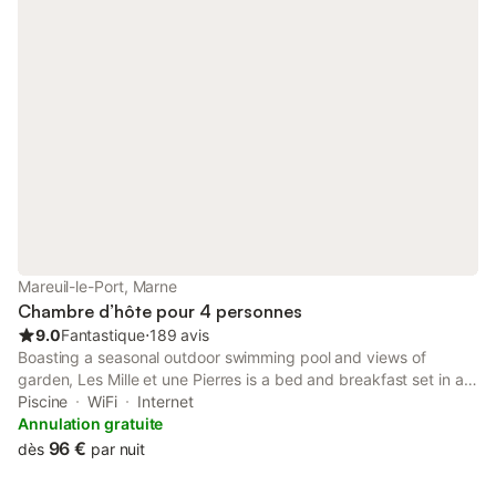
Mareuil-le-Port, Marne
Chambre d’hôte pour 4 personnes
9.0
Fantastique
⋅
189 avis
Boasting a seasonal outdoor swimming pool and views of
garden, Les Mille et une Pierres is a bed and breakfast set in a
historic building in Mareuil-le-Port, 19 km from Epernay Train
Piscine
WiFi
Internet
Station.
Annulation gratuite
96 €
dès
par nuit