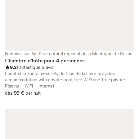
Fontaine-sur-Ay, Parc naturel régional de la Montagne de Reims
Chambre d’hôte pour 4 personnes
9.2
Fantastique
⋅
6 avis
Located in Fontaine-sur-Ay, le Clos de la Livre provides
accommodation with private pool, free WiFi and free private
parking for guests who drive.
Piscine
WiFi
Internet
99 €
dès
par nuit