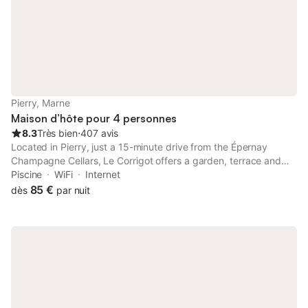
Pierry, Marne
Maison d’hôte pour 4 personnes
8.3
Très bien
⋅
407 avis
Located in Pierry, just a 15-minute drive from the Épernay
Champagne Cellars, Le Corrigot offers a garden, terrace and
communal TV lounge with a fireplace. Reims and its famous
Piscine
WiFi
Internet
cathedral is a 35-minute drive away.
85 €
dès
par nuit