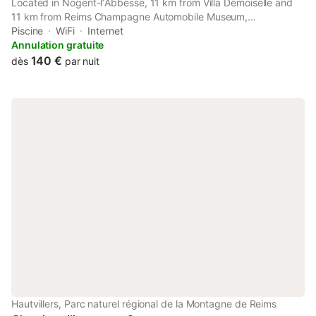
Located in Nogent-lʼAbbesse, 11 km from Villa Demoiselle and
11 km from Reims Champagne Automobile Museum,
Les3Jchambresdhotes provides spacious air-conditioned
Piscine
WiFi
Internet
accommodation with a terrace and free WiFi.
Annulation gratuite
140 €
dès
par nuit
Hautvillers, Parc naturel régional de la Montagne de Reims