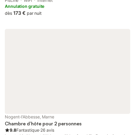
in and check-out, soundproof rooms, a seasonal outdoor
Piscine
WiFi
Internet
swimming pool, free WiFi and a terrace.
Annulation gratuite
173 €
dès
par nuit
Nogent-l'Abbesse, Marne
Chambre d’hôte pour 2 personnes
9.8
Fantastique
⋅
26 avis