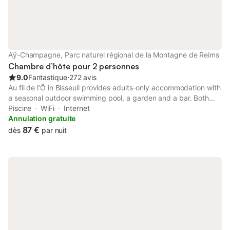
Aÿ-Champagne, Parc naturel régional de la Montagne de Reims
Chambre d’hôte pour 2 personnes
9.0
Fantastique
⋅
272 avis
Au fil de l’Ô in Bisseuil provides adults-only accommodation with
a seasonal outdoor swimming pool, a garden and a bar. Both
free WiFi and parking on-site are accessible at the bed and
Piscine
WiFi
Internet
breakfast free of charge.
Annulation gratuite
87 €
dès
par nuit