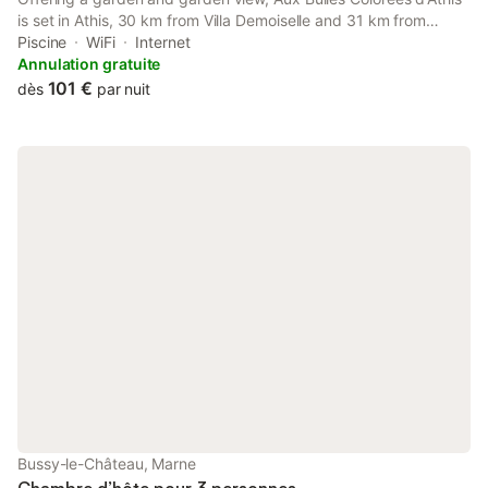
is set in Athis, 30 km from Villa Demoiselle and 31 km from
Reims Champagne Automobile Museum. This property offers
Piscine
WiFi
Internet
access to a terrace, darts, free private parking and free WiFi.
Annulation gratuite
101 €
dès
par nuit
Bussy-le-Château, Marne