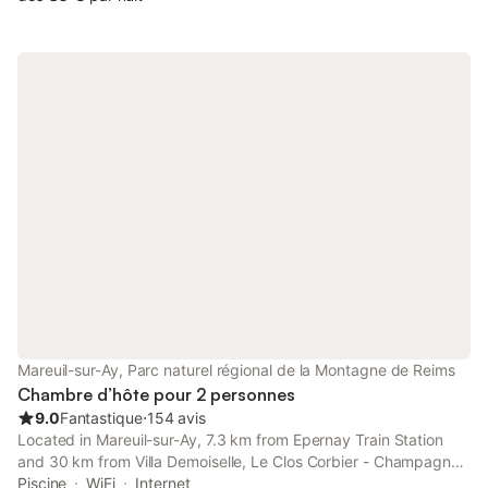
Mareuil-sur-Ay, Parc naturel régional de la Montagne de Reims
Chambre d’hôte pour 2 personnes
9.0
Fantastique
⋅
154 avis
Located in Mareuil-sur-Ay, 7.3 km from Epernay Train Station
and 30 km from Villa Demoiselle, Le Clos Corbier - Champagne
Collard-Milesi provides a restaurant, pool views and free WiFi.
Piscine
WiFi
Internet