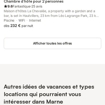
Chambre d’hôte pour 2 personnes
9.6
Fantastique
⋅
25 avis
Maison d'hôtes La Chevalée, a property with a garden and a
bar, is set in Hautvillers, 23 km from Léo Lagrange Park, 23 km
from Villa Demoiselle, as well as 24 km from Chemin-Vert Garden
Piscine
WiFi
Internet
City.
232 €
dès
par nuit
Afficher toutes les offres
Autres idées de vacances et types
locations qui pourraient vous
intéresser dans Marne