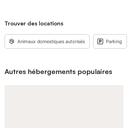
personnes 80 € (priv
donnant accès toute l
de 1 à 3 personnes -
Trouver des locations
personnes allongées
assises - hammam de
allongées a 8 personn
salon avec tapis de 
Animaux domestiques autorisés
Parking
elyptique - piscine 
contre courant (chauf
15 octobre) peignoir, 
tisanes fournis
Autres hébergements populaires