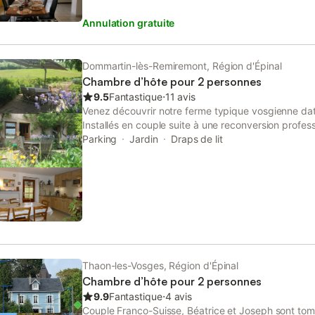
chevaux. Tout cela à 5 min du centre de La Bresse, 
Annulation gratuite
réputée : domaine skiable de 34 pistes, piscine, pat
commerces, cinéma, pistes VTT, raquettes, centre d
chemins de randonnées, points de vue multiples (
Brabant …), une dizaine de lacs pour pêche et baig
Dommartin-lès-Remiremont, Région d'Épinal
internet inclus.
Chambre d’hôte pour 2 personnes
9.5
Fantastique
⋅
11 avis
Venez découvrir notre ferme typique vosgienne da
Installés en couple suite à une reconversion profess
la Ferme Aux Moineaux où nous élevons des brebis
Parking
Jardin
Draps de lit
respect de la nature et de ses êtres vivants. De n
randonnées sont possibles au départ de la ferme. Le
au dessus de la ferme. Des paysages variés se dévoi
étangs, cours d'eau, et cascades. Nous accueillons
souhaitant séjourner en étape ou plusieurs jours (1
groupe d'une capacité totale de 25 personnes est 
réservation.
Thaon-les-Vosges, Région d'Épinal
Chambre d’hôte pour 2 personnes
9.9
Fantastique
⋅
4 avis
Couple Franco-Suisse, Béatrice et Joseph sont to