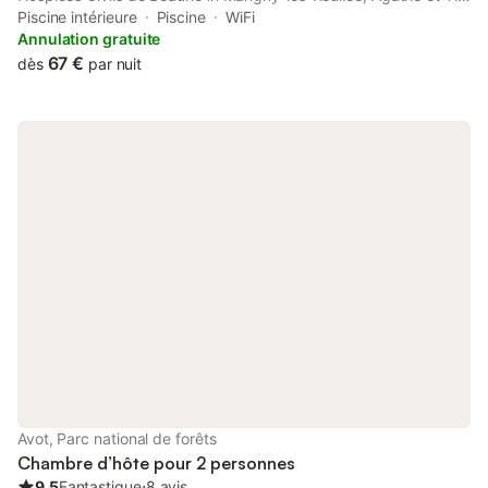
provides accommodation with seating area. This bed and
Piscine intérieure
Piscine
WiFi
breakfast features a private pool, a garden and free private
Annulation gratuite
parking.
67 €
dès
par nuit
Avot, Parc national de forêts
Chambre d’hôte pour 2 personnes
9.5
Fantastique
⋅
8 avis