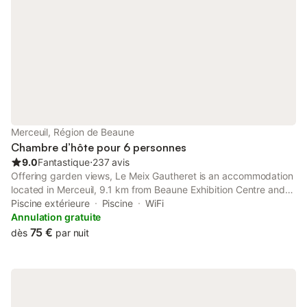
Merceuil, Région de Beaune
Chambre d’hôte pour 6 personnes
9.0
Fantastique
⋅
237 avis
Offering garden views, Le Meix Gautheret is an accommodation
located in Merceuil, 9.1 km from Beaune Exhibition Centre and
9.4 km from Hospices Civils de Beaune. This bed and breakfast
Piscine extérieure
Piscine
WiFi
features a private pool, a garden and free private parking.
Annulation gratuite
75 €
dès
par nuit