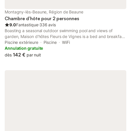
Montagny-lès-Beaune, Région de Beaune
Chambre d’hôte pour 2 personnes
9.0
Fantastique
⋅
336 avis
Boasting a seasonal outdoor swimming pool and views of
garden, Maison d'hôtes Fleurs de Vignes is a bed and breakfast
set in a historic building in Montagny-lès-Beaune, 2.6 km from
Piscine extérieure
Piscine
WiFi
Beaune Exhibition Centre.
Annulation gratuite
142 €
dès
par nuit