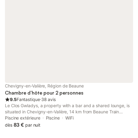
Chevigny-en-Valière, Région de Beaune
Chambre d’hôte pour 2 personnes
9.5
Fantastique
⋅
38 avis
Le Clos Gwladys, a property with a bar and a shared lounge, is
situated in Chevigny-en-Valière, 14 km from Beaune Train
Station, 15 km from Hospices Civils de Beaune, as well as 15 km
Piscine extérieure
Piscine
WiFi
from Beaune Exhibition Centre.
83 €
dès
par nuit