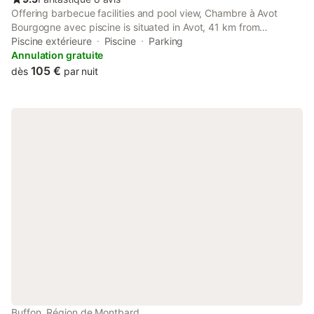
Offering barbecue facilities and pool view, Chambre à Avot
Bourgogne avec piscine is situated in Avot, 41 km from
Exhibition and Trade Center of Dijon and 42 km from Dijon Train
Piscine extérieure
Piscine
Parking
Station.
Annulation gratuite
105 €
dès
par nuit
Buffon, Région de Montbard