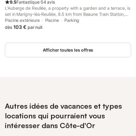
9.5
Fantastique
⋅
54 avis
L'Auberge de Reullée, a property with a garden and a terrace, is
set in Marigny-lès-Reullée, 8.5 km from Beaune Train Station,
9.4 km from Hospices Civils de Beaune, as well as 10 km from
Piscine extérieure
Piscine
Parking
Beaune Exhibition Centre.
103 €
dès
par nuit
Afficher toutes les offres
Autres idées de vacances et types
locations qui pourraient vous
intéresser dans Côte-d'Or