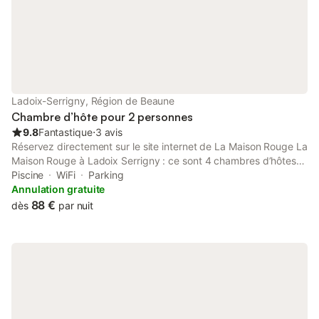
km de Dijon,
Ladoix-Serrigny, Région de Beaune
Chambre d’hôte pour 2 personnes
9.8
Fantastique
⋅
3 avis
Réservez directement sur le site internet de La Maison Rouge La
Maison Rouge à Ladoix Serrigny : ce sont 4 chambres d’hôtes
très confortables, climatisées, et décorées avec soin où Karine
Piscine
WiFi
Parking
vous accueille toujours dans la bonne humeur dans un cadre
Annulation gratuite
authentique et proche de Beaune, capitale des vins de
88 €
dès
par nuit
Bourgogne.