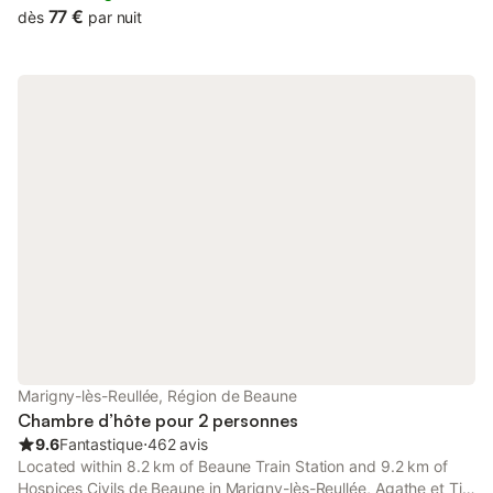
77 €
dès
par nuit
Marigny-lès-Reullée, Région de Beaune
Chambre d’hôte pour 2 personnes
9.6
Fantastique
⋅
462 avis
Located within 8.2 km of Beaune Train Station and 9.2 km of
Hospices Civils de Beaune in Marigny-lès-Reullée, Agathe et Titi