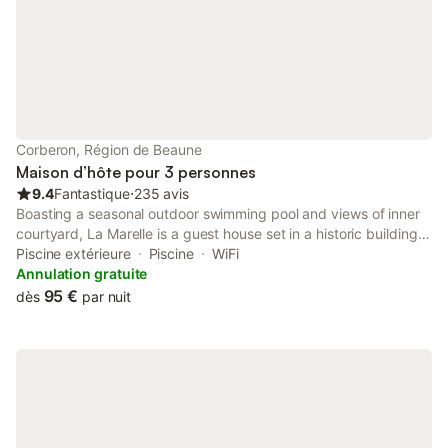
Corberon, Région de Beaune
Maison d’hôte pour 3 personnes
9.4
Fantastique
⋅
235 avis
Boasting a seasonal outdoor swimming pool and views of inner
courtyard, La Marelle is a guest house set in a historic building
in Corberon, 12 km from Beaune Train Station. This property
Piscine extérieure
Piscine
WiFi
offers access to table tennis.
Annulation gratuite
95 €
dès
par nuit