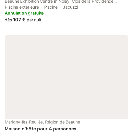
Beaune Exhibition Centre in Nolay, Clos de la Providence
Chambres d'hôtes, piscine et Spa features accommodation with
Piscine extérieure
Piscine
Jacuzzi
seating area.
Annulation gratuite
107 €
dès
par nuit
Marigny-lès-Reullée, Région de Beaune
Maison d’hôte pour 4 personnes