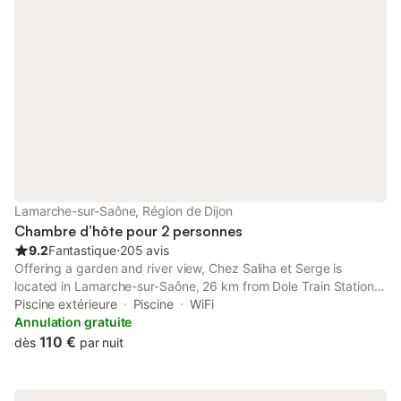
Lamarche-sur-Saône, Région de Dijon
Chambre d’hôte pour 2 personnes
9.2
Fantastique
⋅
205 avis
Offering a garden and river view, Chez Saliha et Serge is
located in Lamarche-sur-Saône, 26 km from Dole Train Station
and 29 km from Quetigny Centre Tramway Station. This
Piscine extérieure
Piscine
WiFi
property offers access to a terrace, free private parking and
Annulation gratuite
free WiFi.
110 €
dès
par nuit