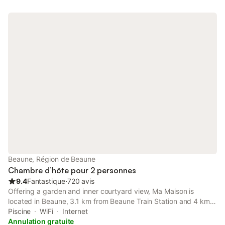
lit bébé sur demande. Possibilité de stationner en façade de la
propriété ou sur demande dans la cour. De mai à septembre
vous pourrez profiter d'un accès à une piscine extérieure. La
taxe de séjour s'élève à 0,66 € par personne et par nuit,
payable sur place.
Beaune, Région de Beaune
Chambre d’hôte pour 2 personnes
9.4
Fantastique
⋅
720 avis
Offering a garden and inner courtyard view, Ma Maison is
located in Beaune, 3.1 km from Beaune Train Station and 4 km
from Hospices Civils de Beaune. This property offers access to
Piscine
WiFi
Internet
a terrace, free private parking and free WiFi.
Annulation gratuite