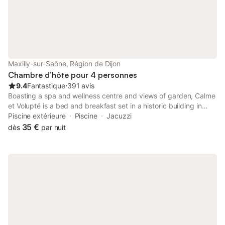
Maxilly-sur-Saône, Région de Dijon
Chambre d’hôte pour 4 personnes
9.4
Fantastique
⋅
391 avis
Boasting a spa and wellness centre and views of garden, Calme
et Volupté is a bed and breakfast set in a historic building in
Maxilly-sur-Saône, 30 km from Quetigny Centre Tramway
Piscine extérieure
Piscine
Jacuzzi
Station.
35 €
dès
par nuit