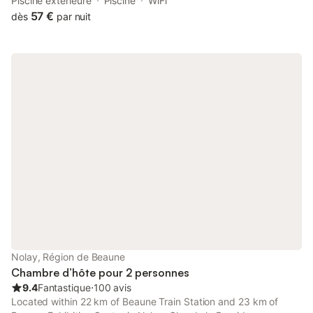
located in Pouilly-sur-Vingeanne. This property offers access to
Piscine extérieure
Piscine
WiFi
a terrace, free private parking and free WiFi.
57 €
dès
par nuit
Nolay, Région de Beaune
Chambre d’hôte pour 2 personnes
9.4
Fantastique
⋅
100 avis
Located within 22 km of Beaune Train Station and 23 km of