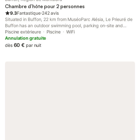
Chambre d’hôte pour 2 personnes
9.3
Fantastique
⋅
242 avis
Situated in Buffon, 22 km from MuséoParc Alésia, Le Prieuré de
Buffon has an outdoor swimming pool, parking on-site and
rooms with free WiFi access. Featuring full-day security, this
Piscine extérieure
Piscine
WiFi
property also provides guests with a children's playground.
Annulation gratuite
60 €
dès
par nuit