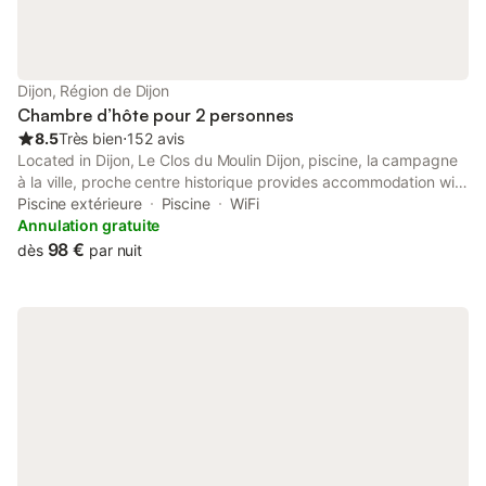
Dijon, Région de Dijon
Chambre d’hôte pour 2 personnes
8.5
Très bien
⋅
152 avis
Located in Dijon, Le Clos du Moulin Dijon, piscine, la campagne
à la ville, proche centre historique provides accommodation with
a private pool, a terrace and garden views.
Piscine extérieure
Piscine
WiFi
Annulation gratuite
98 €
dès
par nuit