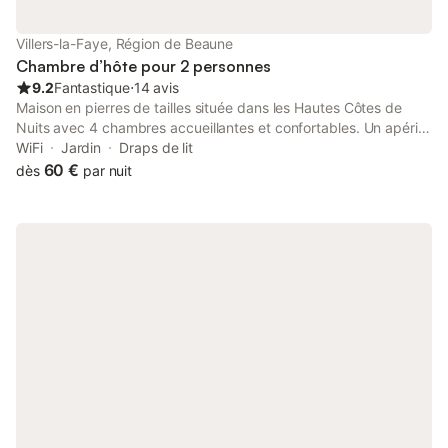
Villers-la-Faye, Région de Beaune
Chambre d’hôte pour 2 personnes
9.2
Fantastique
⋅
14 avis
Maison en pierres de tailles située dans les Hautes Côtes de
Nuits avec 4 chambres accueillantes et confortables. Un apéritif
de bienvenue sera offert a votre arrivée. Joël, guide de pays,
WiFi
Jardin
Draps de lit
vous fera découvrir la Bourgogne et ses produits. Notre table
60 €
dès
par nuit
d'hôtes propose des spécialites régionales (escargots, coq au
vin, œufs meurettes, ...) Intérieur mauve avec vues sur la
compagne, le village voisin et la plaine de Saône. Gratuit pour
les enfants de moins de 10 ans. Tarif réduit à partir de 4 nuits
pour 2 personnes.