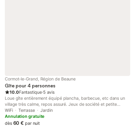
bourguignonne. Nous aurons plaisir à vous recevoir et à vous
conseiller.
Cormot-le-Grand, Région de Beaune
Gîte pour 4 personnes
10.0
Fantastique
⋅
5 avis
Loue gîte entièrement équipé plancha, barbecue, etc dans un
village très calme, repos assuré. Jeux de société et petite
bibliothèque à disposition des hôtes. - terrain clos avec
WiFi
Terrasse
Jardin
transats, salon de jardin, tonnelle et terrasse couverte mais non
Annulation gratuite
fermée - jardin bio a la disposition des hôtes -garage fermé
60 €
dès
par nuit
gratuit pour vélos et remorque - Wi-Fi gratuit Les oreillers,
couettes, traversins, couvertures... tout est fourni à votre