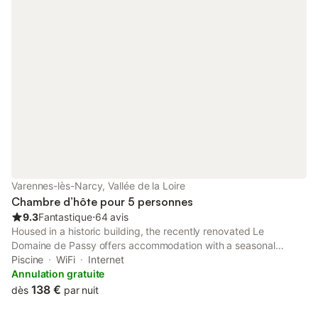
Varennes-lès-Narcy, Vallée de la Loire
Chambre d’hôte pour 5 personnes
9.3
Fantastique
⋅
64 avis
Housed in a historic building, the recently renovated Le
Domaine de Passy offers accommodation with a seasonal
outdoor swimming pool and free WiFi. This bed and breakfast
Piscine
WiFi
Internet
features free private parking and a shared kitchen.
Annulation gratuite
138 €
dès
par nuit