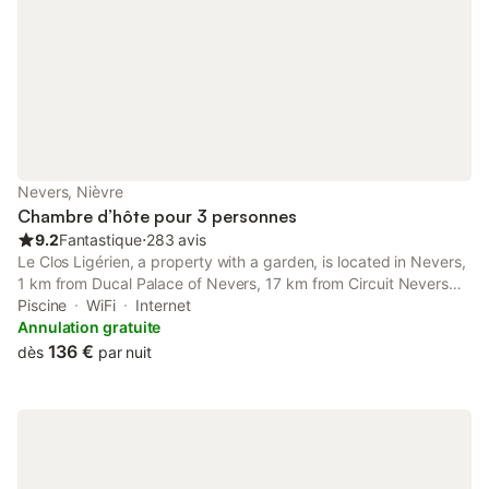
Nevers, Nièvre
Chambre d’hôte pour 3 personnes
9.2
Fantastique
⋅
283 avis
Le Clos Ligérien, a property with a garden, is located in Nevers,
1 km from Ducal Palace of Nevers, 17 km from Circuit Nevers
Magny Cours, as well as less than 1 km from Nevers Cathedral.
Piscine
WiFi
Internet
The property features river and garden views, and is 1.
Annulation gratuite
136 €
dès
par nuit