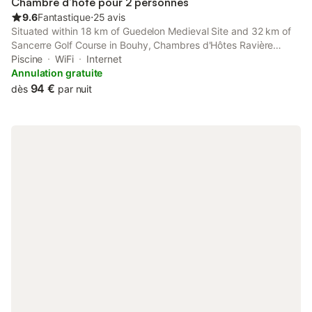
Chambre d’hôte pour 2 personnes
9.6
Fantastique
⋅
25 avis
Situated within 18 km of Guedelon Medieval Site and 32 km of
Sancerre Golf Course in Bouhy, Chambres d'Hôtes Ravière
provides accommodation with seating area. This property offers
Piscine
WiFi
Internet
access to a terrace, table tennis, free private parking and free
Annulation gratuite
WiFi.
94 €
dès
par nuit