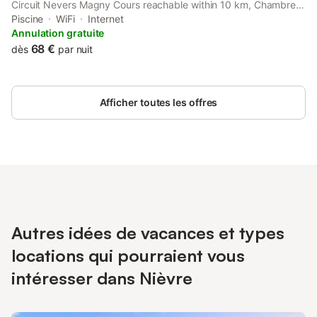
Circuit Nevers Magny Cours reachable within 10 km, Chambres
chez l habitant proches circuit Magny Cours provides
Piscine
WiFi
Internet
accommodation with free WiFi, a children's playground, a
Annulation gratuite
private beach area and...
68 €
dès
par nuit
Afficher toutes les offres
Autres idées de vacances et types
locations qui pourraient vous
intéresser dans Nièvre