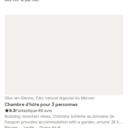
Glux-en-Glenne, Parc naturel régional du Morvan
Chambre d’hôte pour 3 personnes
9.3
Fantastique
⋅
86 avis
Boasting mountain views, Chambre bohème au domaine de
Fangorn provides accommodation with a garden, around 39 km
from Morvan Regional Natural Park.
Piscine
Jardin
Draps de lit