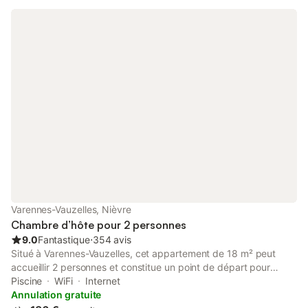
Varennes-Vauzelles, Nièvre
Chambre d’hôte pour 2 personnes
9.0
Fantastique
⋅
354 avis
Situé à Varennes-Vauzelles, cet appartement de 18 m² peut
accueillir 2 personnes et constitue un point de départ pour
explorer la région. L'établissement dispose de chambres
Piscine
WiFi
Internet
insonorisées pour garantir votre tranquillité et se trouve à 1 km
Annulation gratuite