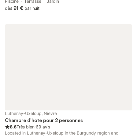
km from Centre National du Costume de Scene and 22 km from
Piscine
Terrasse
Jardin
Moulins Cathedral.
91 €
dès
par nuit
Luthenay-Uxeloup, Nièvre
Chambre d’hôte pour 2 personnes
8.6
Très bien
⋅
69 avis
Located in Luthenay-Uxeloup in the Burgundy region and