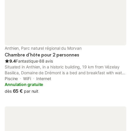
Anthien, Parc naturel régional du Morvan
Chambre d’hôte pour 2 personnes
9.4
Fantastique
⋅
88 avis
Situated in Anthien, in a historic building, 19 km from Vézelay
Basilica, Domaine de Drémont is a bed and breakfast with water
sports facilities and pool with a view.
Piscine
WiFi
Internet
Annulation gratuite
65 €
dès
par nuit