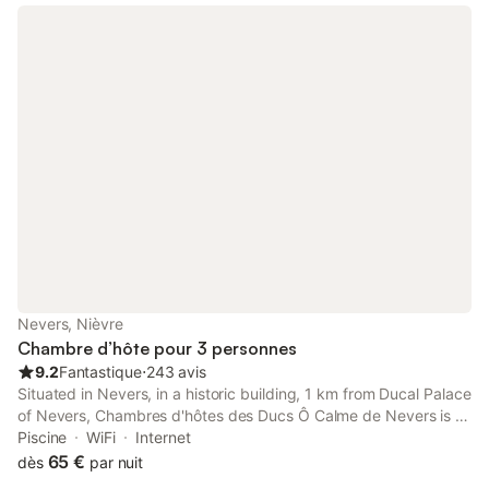
Nevers, Nièvre
Chambre d’hôte pour 3 personnes
9.2
Fantastique
⋅
243 avis
Situated in Nevers, in a historic building, 1 km from Ducal Palace
of Nevers, Chambres d'hôtes des Ducs Ô Calme de Nevers is a
bed and breakfast with a seasonal outdoor swimming pool and
Piscine
WiFi
Internet
garden.
65 €
dès
par nuit