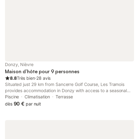
Donzy, Nièvre
Maison d’hôte pour 9 personnes
8.8
Très bien
⋅
28 avis
Situated just 29 km from Sancerre Golf Course, Les Tramois
provides accommodation in Donzy with access to a seasonal
outdoor swimming pool, a garden, as well as a shared kitchen.
Piscine
Climatisation
Terrasse
90 €
dès
par nuit