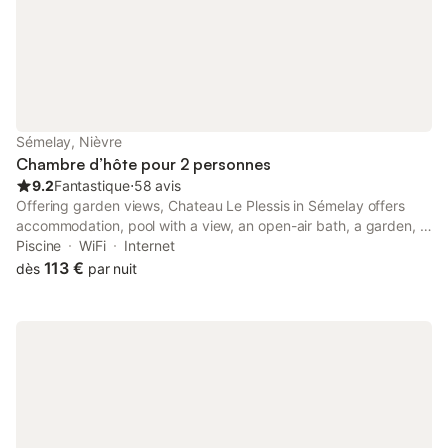
Sémelay, Nièvre
Chambre d’hôte pour 2 personnes
9.2
Fantastique
⋅
58 avis
Offering garden views, Chateau Le Plessis in Sémelay offers
accommodation, pool with a view, an open-air bath, a garden, a
bar and a shared lounge. This property offers access to a
Piscine
WiFi
Internet
terrace, a pool table, free private parking and free WiFi.
113 €
dès
par nuit