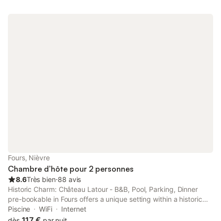
Fours, Nièvre
Chambre d’hôte pour 2 personnes
8.6
Très bien
⋅
88 avis
Historic Charm: Château Latour - B&B, Pool, Parking, Dinner
pre-bookable in Fours offers a unique setting within a historic
building. Guests enjoy a sun terrace, lush garden, and a
Piscine
WiFi
Internet
seasonal outdoor swimming pool.
117 €
dès
par nuit