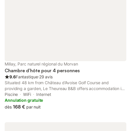
Millay, Parc naturel régional du Morvan
Chambre d’hôte pour 4 personnes
9.6
Fantastique
⋅
29 avis
Situated 48 km from Château d'Avoise Golf Course and
providing a garden, Le Theureau B&B offers accommodation in
Millay. It is located 33 km from Autun Golf Course and features
Piscine
WiFi
Internet
luggage storage space.
Annulation gratuite
168 €
dès
par nuit