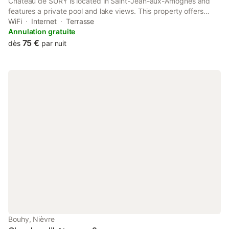
Château de SURY is located in Saint-Jean-aux-Amognes and
features a private pool and lake views. This property offers
access to a terrace, free private parking and free WiFi. In good
WiFi
Internet
Terrasse
weather, guests are welcome to sit outside.
Annulation gratuite
75 €
dès
par nuit
Bouhy, Nièvre