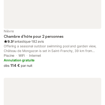
sur place, et l'établissement est entièrement non-fumeurs. Des
heures de tranquillité sont respectées pour garantir une
atmosphère paisible. La propriété est adaptée à ceux qui
souhaitent profiter des espaces intérieurs et extérieurs, avec
des jeux de société mis à disposition pour vos loisirs.
Nièvre
Chambre d’hôte pour 2 personnes
9.3
Fantastique
⋅
182 avis
Offering a seasonal outdoor swimming pool and garden view,
Château de Mongazon is set in Saint-Franchy, 39 km from
Ducal Palace of Nevers and 40 km from Nevers Train Station.
Piscine
WiFi
Internet
Annulation gratuite
114 €
dès
par nuit