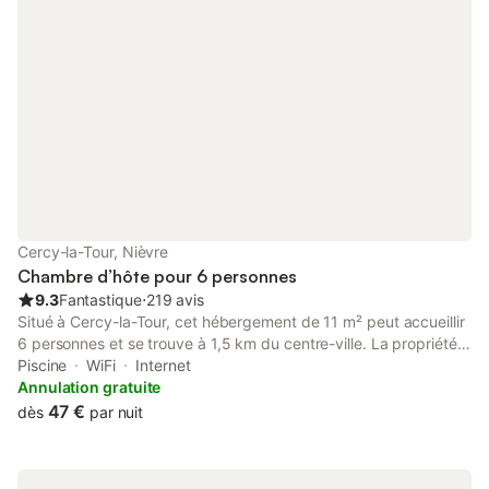
Cercy-la-Tour, Nièvre
Chambre d’hôte pour 6 personnes
9.3
Fantastique
⋅
219 avis
Situé à Cercy-la-Tour, cet hébergement de 11 m² peut accueillir
6 personnes et se trouve à 1,5 km du centre-ville. La propriété
est située à 400 m de la gare et des transports en commun,
Piscine
WiFi
Internet
offrant un point de chute pratique pour votre séjour dans la
Annulation gratuite
région. L'agencement comprend 1 chambre avec un lit double
47 €
dès
par nuit
et un lit pliant, 1 salle de bains, ainsi qu'une cuisine partagée
équipée d'un four, de plaques de cuisson, d'un micro-ondes,
d'un grille-pain et d'une machine à café. Les équipements