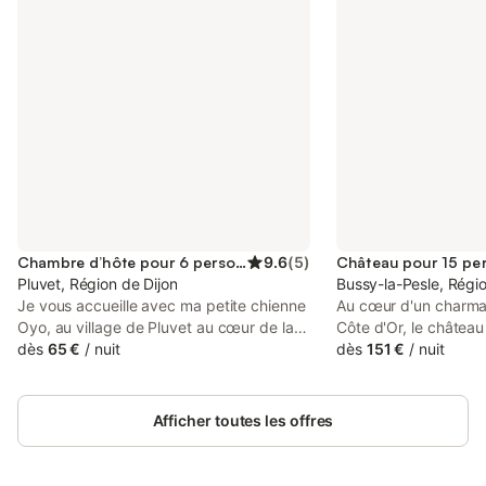
Chambre d’hôte pour 6 personnes
9.6
(
5
)
Château pour 15 pe
Pluvet, Région de Dijon
Bussy-la-Pesle, Régio
Je vous accueille avec ma petite chienne
Au cœur d'un charman
Oyo, au village de Pluvet au cœur de la
Côte d'Or, le château
région Bourgogne-Franche-Comté, de
dès
65 €
/
nuit
vous accueille pour u
dès
151 €
/
nuit
ces nombreux sites naturels et
ou entre amis. Nous 
historiques : - Dijon, capitale des ducs de
ans cette majestueu
bourgogne, musée des beaux arts, cité
apporter le confort e
Afficher toutes les offres
internationale de la gastronomie et du
l'histoire du lieu et l
vin, parcours de la Chouette, ours de
Passionnés par les vi
Pompon, … - Abbaye de Cîteaux,
nous vous invitons à 