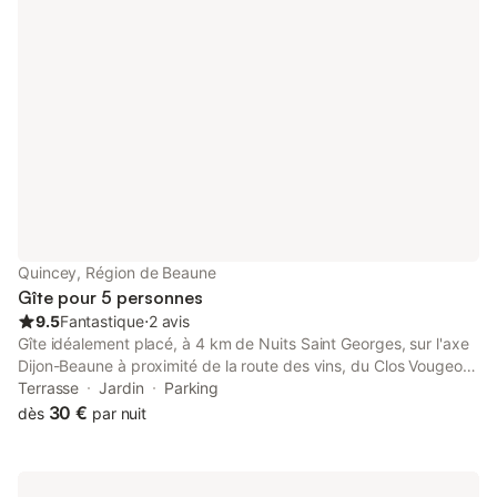
de 4 personnes : 6 € / personne
Quincey, Région de Beaune
Gîte pour 5 personnes
9.5
Fantastique
⋅
2 avis
Gîte idéalement placé, à 4 km de Nuits Saint Georges, sur l'axe
Dijon-Beaune à proximité de la route des vins, du Clos Vougeot
et de l’Abbaye de Cîteaux. Gîte rénové en 2018. Maison
Terrasse
Jardin
Parking
indépendante d'environ 40 m² dans une rue calme et sans vis à
30 €
dès
par nuit
vis. Parking privatisé, espace arboré, local à vélos fermant à clé
et coin terrasse non clos. - Au rez-de-chaussée : cuisine - salon
avec canapé convertible 2 personnes chambre avec un lit