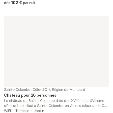
personnes à mobilité réduite. Au rez-de-chaussée : - Cuisine
102 €
dès
par nuit
équipée, (équipement neuf), WC, salon, séjour, TV. - Grand
jardin, terrasse, barbecue. - Chauffage avec poêle à granulés. A
l’étage : - 1 chambre avec 3 lits (90x190), - 1 chambre avec un
lit (160x200) ou 2 lits (80x200). - Salle de bains avec WC, et
radiateur sèche-serviettes - Draps et linge de toilette fournis. -
Equipement bébé sur demande. Poêle à granulés pour le
chauffage du logement. Brasero à votre disposition sur la
terrasse.
Sainte-Colombe (Côte-d'Or), Région de Montbard
Château pour 28 personnes
Le château de Sainte-Colombe date des XVIIème et XVIIIème
siècles; il est situé à Sainte-Colombe-en-Auxois (situé sur le GR
Bribacte-Alésia), au Nord de la Bourgogne dans un vallon de
WiFi
Terrasse
Jardin