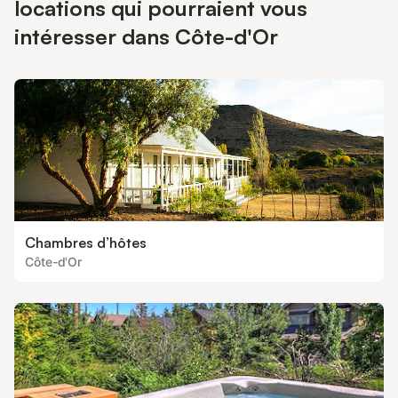
locations qui pourraient vous
à décembre 280€ acompte 30% à la réservation
intéresser dans Côte-d'Or
Chambres d’hôtes
Côte-d'Or