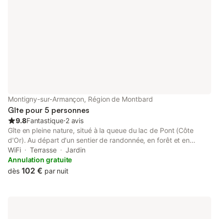
Montigny-sur-Armançon, Région de Montbard
Gîte pour 5 personnes
9.8
Fantastique
⋅
2 avis
Gîte en pleine nature, situé à la queue du lac de Pont (Côte
d'Or). Au départ d'un sentier de randonnée, en forêt et en
longeant la rivière. Tour du lac (13 km). Facile d'accès, sortie
WiFi
Terrasse
Jardin
d'autoroute et commerces à 10 minutes. Au rez-de-chaussée : -
Annulation gratuite
cuisine équipée (équipement neuf), boissons chaudes à
102 €
dès
par nuit
disposition - salle de bains, WC - 1 chambre avec lits jumeaux
(80x200 x 2 ou lit double 160x200) - salon, séjour - draps et
linge de maison fournis - jardin, terrasse. barbecue, brasero (sur
demande) À l'étage : - dortoir avec 3 lits (90x190) Petit
déjeuner le lendemain de votre arrivée et sur réservation à partir