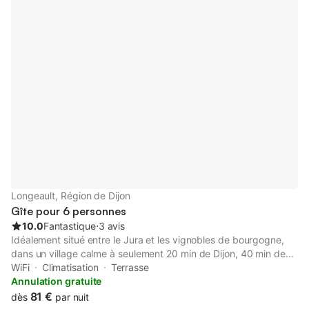
les enfants de moins de 10 ans. Tarif réduit à partir de 4 nuits
pour 2 personnes.
Longeault, Région de Dijon
Gîte pour 6 personnes
10.0
Fantastique
⋅
3 avis
Idéalement situé entre le Jura et les vignobles de bourgogne,
dans un village calme à seulement 20 min de Dijon, 40 min de
Beaune et 30 min de la Route des grands Crus, le gite des 3
WiFi
Climatisation
Terrasse
rivières vous accueille pour un séjour confortable entre nature et
Annulation gratuite
gastronomie. La sortie A39(Soirans) est à 5 minute, idéal pour
81 €
dès
par nuit
les séjours touristiques, professionnels ou une étape confortable