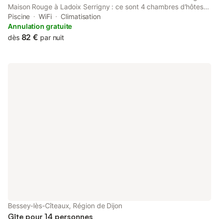
Maison Rouge à Ladoix Serrigny : ce sont 4 chambres d’hôtes
très confortables, climatisées, et décorées avec soin où Karine
Piscine
WiFi
Climatisation
vous accueille toujours dans la bonne humeur dans un cadre
Annulation gratuite
authentique et proche de Beaune, capitale des vins de
82 €
dès
par nuit
Bourgogne.
Bessey-lès-Cîteaux, Région de Dijon
Gîte pour 14 personnes