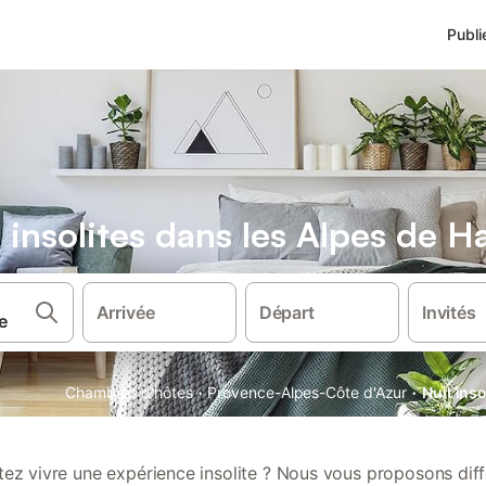
Publi
insolites dans les Alpes de 
Arrivée
Départ
Invités
·
·
Chambres d'hôtes
Provence-Alpes-Côte d'Azur
Nuit ins
ez vivre une expérience insolite ? Nous vous proposons dif