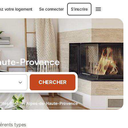
ez votre logement
Se connecter
S'inscrire
Haute-Provence
CHERCHER
olites dans les Alpes-de-Haute-Provence
férents types