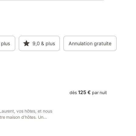
 plus
9,0
& plus
Annulation gratuite
125 €
dès
par nuit
Laurent, vos hôtes, et nous
tre maison d’hôtes. Un
: c’est une expérience unique
és amoureux de ses
 ses montagnes