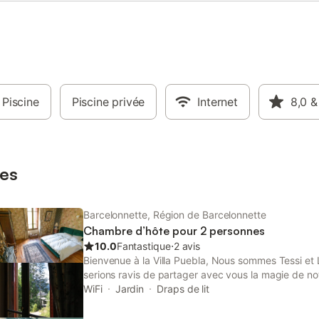
durée minimum de séjour est
recommandée
Piscine
Piscine privée
Internet
8,0
&
es
Barcelonnette, Région de Barcelonnette
Chambre d’hôte pour 2 personnes
10.0
Fantastique
⋅
2 avis
Bienvenue à la Villa Puebla, Nous sommes Tessi et 
serions ravis de partager avec vous la magie de no
séjour à la Villa Puebla est bien plus qu’une nuitée 
WiFi
Jardin
Draps de lit
au cœur de la magnifique Vallée de l’Ubaye. Tomb
habitants chaleureux, de sa culture vibrante et de