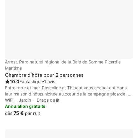
confitures maison ! Petit déjeuner sucré avec possibilité d'avoir
un supplément salé en option, à commander la veille. Vous avez
une entrée indépendante, ce qui vous assure une grande
tranquillité. Un grand parking sous vidéosurveillance pour votre
véhicule.
Arrest, Parc naturel régional de la Baie de Somme Picardie
Maritime
Chambre d’hôte pour 2 personnes
10.0
Fantastique
⋅
1 avis
Entre terre et mer, Pascaline et Thibaut vous accueillent dans
leur maison d'hôtes nichée au cœur de la campagne picarde, à
quelques minutes seulement de la Baie de Somme. Les deux
WiFi
Jardin
Draps de lit
chambres, situées à l'étage de la maison, offrent calme, confort
Annulation gratuite
et une jolie vue sur le jardin arboré et le verger. Un cadre idéal
75 €
dès
par nuit
pour se ressourcer en couple ou profiter d'une parenthèse
nature loin de l'agitation du quotidien. À moins de 6 km de
Saint-Valery-sur-Somme, vous pourrez découvrir son port, sa
cité médiévale, ses restaurants et les paysages exceptionnels