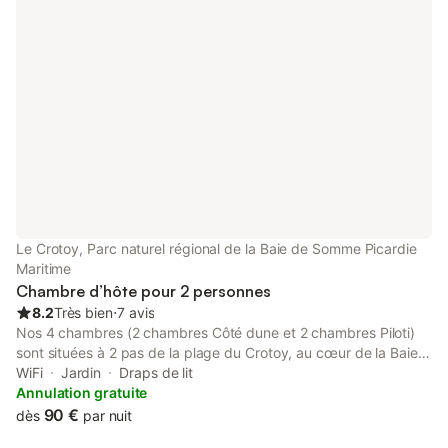
sud. Local vélos. Code Wifi. TV. Possibilité lit supplémentaire 20
€.
Le Crotoy, Parc naturel régional de la Baie de Somme Picardie
Maritime
Chambre d’hôte pour 2 personnes
8.2
Très bien
⋅
7 avis
Nos 4 chambres (2 chambres Côté dune et 2 chambres Piloti)
sont situées à 2 pas de la plage du Crotoy, au cœur de la Baie
de Somme. Les 2 chambres "Côté dune" sont équipées d'une
WiFi
Jardin
Draps de lit
salle d'eau privative, d'une TV écran plat. Vous pourrez profiter
Annulation gratuite
le matin d'un petit déjeuner servi sous forme de panier avec
90 €
dès
par nuit
accès libre service cafetière et bouilloire dans l'espace commun