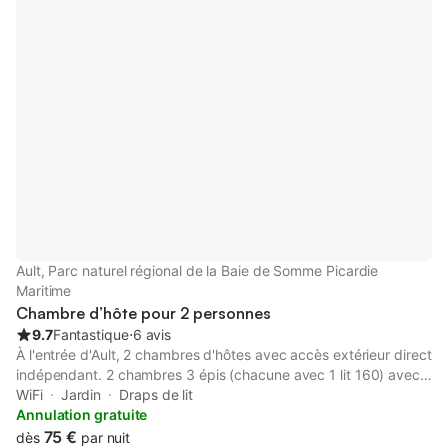
Ault, Parc naturel régional de la Baie de Somme Picardie
Maritime
Chambre d’hôte pour 2 personnes
9.7
Fantastique
⋅
6 avis
À l'entrée d'Ault, 2 chambres d'hôtes avec accès extérieur direct
indépendant. 2 chambres 3 épis (chacune avec 1 lit 160) avec
salle d'eau et WC indépendant. Petit déjeuner servi dans la salle
WiFi
Jardin
Draps de lit
ou sur la terrasse. Jardin (2000 m²), salon de jardin. Taxe de
Annulation gratuite
séjour incluse dans le prix. 3 chambres indépendantes avec
75 €
dès
par nuit