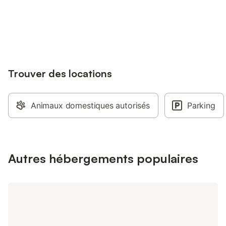
fourni. Vous rentrerez votre voiture dans
notre maison d'hôtes 
la cour fermée et pourrez profiter du
Connectez-vous et économisez
est le point de dépar
Se connecter
jardin fleuri.
jusqu'à 10% sur nos logements.
la Baie et ses environ
points-noeuds). A s
profitez des immense
fin de Quend et de F
partir à la découvert
Trouver des locations
Baie, vous savourerez
déjeuner composé de 
maison", salade de frui
confitures, yaourts, p
Animaux domestiques autorisés
Parking
Pour la sécurité de n
continuons la désinfe
chambres. Dans la s
petits déjeuners, no
utiliser sans frais su
Autres hébergements populaires
kitchenette (uniqueme
ou plat à réchauffer)
partie congélation, f
vaisselle et couverts 
nos hôtes. La salle 
accessible à tout heu
Accès direct à la terr