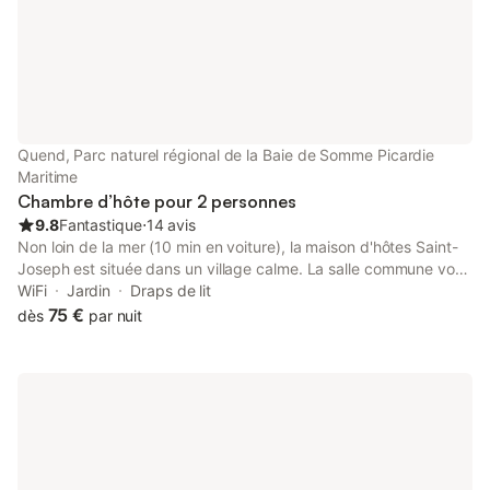
Quend, Parc naturel régional de la Baie de Somme Picardie
Maritime
Chambre d’hôte pour 2 personnes
9.8
Fantastique
⋅
14 avis
Non loin de la mer (10 min en voiture), la maison d'hôtes Saint-
Joseph est située dans un village calme. La salle commune vous
permet de vous rassembler, prendre un café, thé … C'est
WiFi
Jardin
Draps de lit
également dans cette salle que sont servis les petits déjeuners
75 €
dès
par nuit
(inclus et uniquement sucrés) ainsi que les dîners (sur demande
et pour les séjours de 2 nuits minimum). Chaque chambre est
équipée d'un bureau pour les personnes qui souhaitent
travailler, d'une TV, d'une salle d'eau avec douche et WC.
L'accès pour chacune des chambres est indépendant et en rez-
de-chaussée. L'une des chambres est accessible aux personnes
à mobilité réduite. D'autres chambres peuvent être
communicantes pour les familles. Cette maison est idéale pour