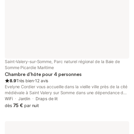
nuitée Le prix de nos
et 130 € pour l'Ensem
les petits déjeuners et
Saint-Valery-sur-Somme, Parc naturel régional de la Baie de
Somme Picardie Maritime
Chambre d’hôte pour 4 personnes
8.9
Très bien
⋅
12 avis
Evelyne Cordier vous accueille dans la vieille ville près de la cité
médiévale à Saint Valery sur Somme dans une dépendance de
la propriété exposée au sud. Calme assuré. A proximité de la
WiFi
Jardin
Draps de lit
cité médiévale, de la Baie de Somme et de la plage, dans la
75 €
dès
par nuit
vieille ville. A 5 minutes de la baie. Au 2nd étage de la maison de
la propriétaire, 1 chambre avec 1 lit 140 et 1 lit 90. WC privatifs
sur le palier et salle de bain privative avec WC au 1er étage.
Petits déjeuners servis dans le séjour, ou dans le jardin exposé