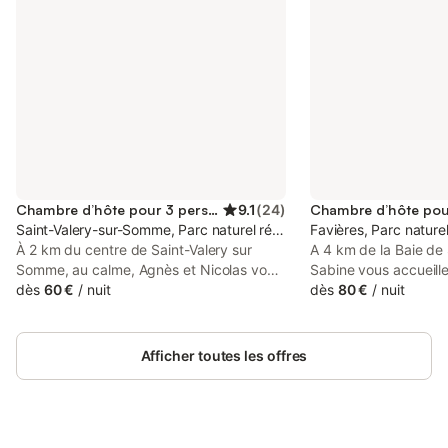
Chambre d’hôte pour 3 personnes
9.1
(
24
)
Saint-Valery-sur-Somme, Parc naturel régional de la Baie de Somme
Favières, Parc nature
À 2 km du centre de Saint-Valery sur
A 4 km de la Baie de
Somme, au calme, Agnès et Nicolas vous
Sabine vous accueill
accueillent dans une grande maison de
dès
60 €
/
nuit
ancienne maréchaleri
dès
80 €
/
nuit
caractère, au milieu d'un jardin clos. Une
d'un cadre verdoyant 
chambre pour 2 ou 3 personnes, avec
le village de Favières
entrée indépendante. Salle d'eau et WC
ou découvertes culture
Afficher toutes les offres
privatifs. Coin kitchenette aménagé dans
pour un séjour authen
la chambre avec réfrigérateur, cafetière,
Proche du Crotoy (3 
bouilloire, grille-pain et micro-ondes, afin
Valery-sur-Somme (1
d'y préparer et prendre le petit déjeuner
ornithologique du Ma