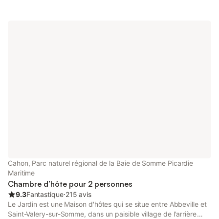
salle d'eau (douche-lavabo) privatif et WC séparé, à 1 km de la
mer et des falaises d'Ault et 15 minutes de la Baie de Somme et
de la Normandie La valeur d'une nuitée sera demandée pour
valider la réservation.
Cahon, Parc naturel régional de la Baie de Somme Picardie
Maritime
Chambre d’hôte pour 2 personnes
9.3
Fantastique
⋅
215 avis
Le Jardin est une Maison d'hôtes qui se situe entre Abbeville et
Saint-Valery-sur-Somme, dans un paisible village de l'arrière