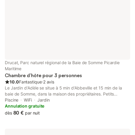
Drucat, Parc naturel régional de la Baie de Somme Picardie
Maritime
Chambre d’hôte pour 3 personnes
10.0
Fantastique
⋅
2 avis
Le Jardin d'Adèle se situe à 5 min d'Abbeville et 15 min de la
baie de Somme, dans la maison des propriétaires. Petits
déjeuners gastronomiques Parking dans la propriété, piscine
Piscine
WiFi
Jardin
non chauffée et ouverte du 15 mai au 15 septembre. NOUVEAU
Annulation gratuite
Spa à votre disposition en option Spa en option 30 € pour deux
80 €
dès
par nuit
personnes par passage