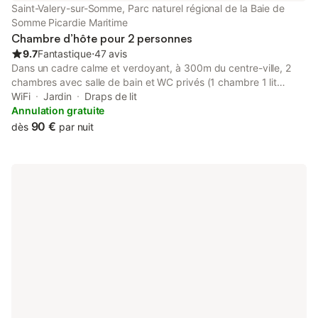
entre 10 jours et date arrivée: 50 % à verser du montant du
Saint-Valery-sur-Somme, Parc naturel régional de la Baie de
séjour
Somme Picardie Maritime
Chambre d’hôte pour 2 personnes
9.7
Fantastique
⋅
47 avis
Dans un cadre calme et verdoyant, à 300m du centre-ville, 2
chambres avec salle de bain et WC privés (1 chambre 1 lit
160x200, 1 chambre 2 lits 90x200). Parking privé fermé gratuit,
WiFi
Jardin
Draps de lit
abri vélo, jardin clos (1000 m²), salon de jardin. Accès aux
Annulation gratuite
chambres indépendant par un séjour avec TV réservé aux
90 €
dès
par nuit
hôtes. Taxe de séjour incluse dans le prix. Je préfère les
demandes de réservations par email : alain.decian@sfr.fr Borne
de recharge pour véhicule électrique à 100 m.