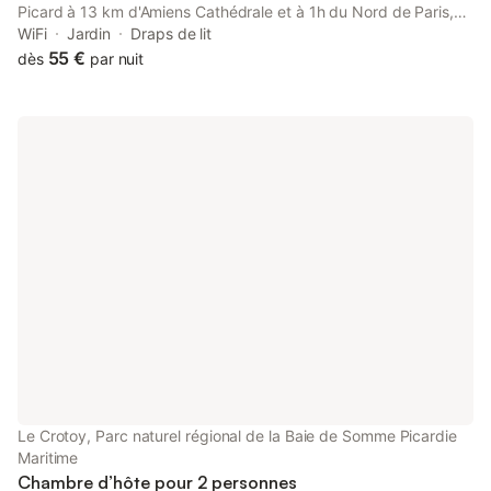
Picard à 13 km d'Amiens Cathédrale et à 1h du Nord de Paris,
cette longère traditionnelle restaurée propose deux chambres
WiFi
Jardin
Draps de lit
soignées, calmes et confortables. Un lit double (possibilité
55 €
dès
par nuit
d'ajouter un lit d'appoint). WiFi et TV. Un large parking facilite
votre stationnement.
Le Crotoy, Parc naturel régional de la Baie de Somme Picardie
Maritime
Chambre d’hôte pour 2 personnes