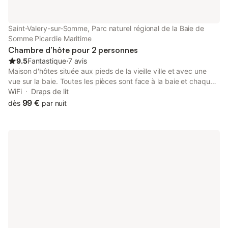
Saint-Valery-sur-Somme, Parc naturel régional de la Baie de
Somme Picardie Maritime
Chambre d’hôte pour 2 personnes
9.5
Fantastique
⋅
7 avis
Maison d'hôtes située aux pieds de la vieille ville et avec une
vue sur la baie. Toutes les pièces sont face à la baie et chaque
chambre dispose d'un lit 160x200 et est équipée d'une salle
WiFi
Draps de lit
d'eau et de WC privés.
99 €
dès
par nuit