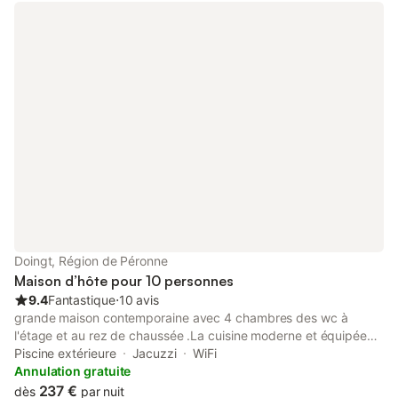
Doingt, Région de Péronne
Maison d’hôte pour 10 personnes
9.4
Fantastique
⋅
10 avis
grande maison contemporaine avec 4 chambres des wc à
l'étage et au rez de chaussée .La cuisine moderne et équipée
donne sur un grand séjour ouvert par2 baies vitrée sur la
Piscine extérieure
Jacuzzi
WiFi
terrasse et le jardin avec piscine
Annulation gratuite
237 €
dès
par nuit