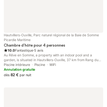
Hautvillers-Ouville, Parc naturel régional de la Baie de Somme
Picardie Maritime
Chambre d’hôte pour 4 personnes
10.0
Fantastique
⋅
5 avis
Au Rêve en Somme, a property with an indoor pool and a
garden, is situated in Hautvillers-Ouville, 37 km from Rang du
Fliers-Verton-Berck Train Station, 50 km from Maréis Sea
Piscine intérieure
Piscine
WiFi
Fishing Discovery Centre, as well as 9 km from Bouvaque Park.
Annulation gratuite
82 €
dès
par nuit