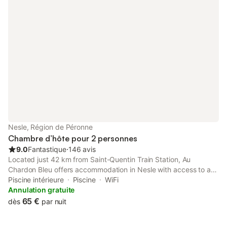
Nesle, Région de Péronne
Chambre d’hôte pour 2 personnes
9.0
Fantastique
⋅
146 avis
Located just 42 km from Saint-Quentin Train Station, Au
Chardon Bleu offers accommodation in Nesle with access to a
garden, barbecue facilities, as well as a shared kitchen.
Piscine intérieure
Piscine
WiFi
Annulation gratuite
65 €
dès
par nuit