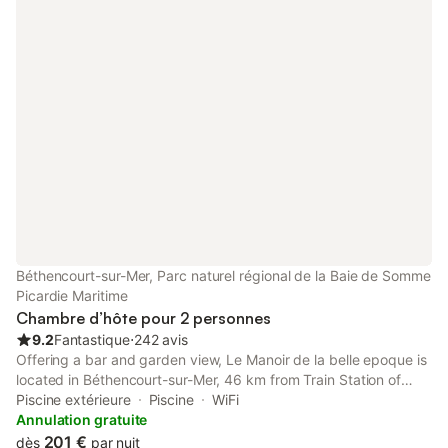
Béthencourt-sur-Mer, Parc naturel régional de la Baie de Somme
Picardie Maritime
Chambre d’hôte pour 2 personnes
9.2
Fantastique
⋅
242 avis
Offering a bar and garden view, Le Manoir de la belle epoque is
located in Béthencourt-sur-Mer, 46 km from Train Station of
Dieppe and 46 km from Dieppe Casino. This bed and breakfast
Piscine extérieure
Piscine
WiFi
provides free private parking and a 24-hour front desk.
Annulation gratuite
201 €
dès
par nuit