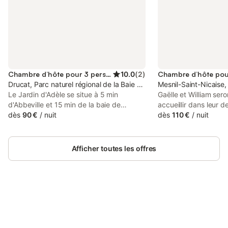
Chambre d’hôte pour 3 personnes
10.0
(
2
)
Drucat, Parc naturel régional de la Baie de Somme Picardie Maritim
Mesnil-Saint-Nicaise
Le Jardin d'Adèle se situe à 5 min
Gaëlle et William ser
d'Abbeville et 15 min de la baie de
accueillir dans leur 
Somme, dans la maison des propriétaires.
dès
90 €
/
nuit
de 1896, s'élevant a
dès
110 €
/
nuit
Petits déjeuners gastronomiques Parking
paysagé de 42 ares.
dans la propriété, piscine non chauffée et
proposons : - au 1er 
ouverte du 15 mai au 15 septembre.
parentale d'influenc
Afficher toutes les offres
NOUVEAU Spa à votre disposition en
m² avec salle de bai
option Spa en option 30 € pour deux
plat, WiFi, baignoire
personnes par passage
lion, douche, meuble
cheminée marbre), e
communicante pouvant
Connectez-vous et économisez
enfants (avec supplé
Se connecter
jusqu'à 10% sur nos logements.
étage, une chambre d'
de 22 m² avec lit doub