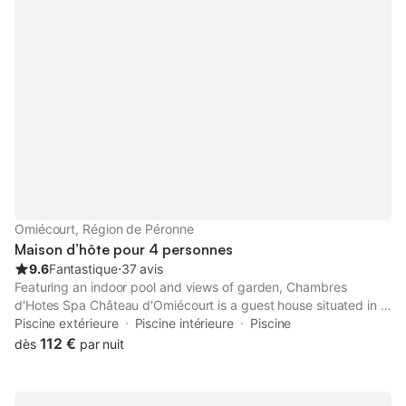
Omiécourt, Région de Péronne
Maison d’hôte pour 4 personnes
9.6
Fantastique
⋅
37 avis
Featuring an indoor pool and views of garden, Chambres
d'Hotes Spa Château d'Omiécourt is a guest house situated in a
historic building in Omiécourt, 42 km from Saint-Quentin Train
Piscine extérieure
Piscine intérieure
Piscine
Station.
112 €
dès
par nuit