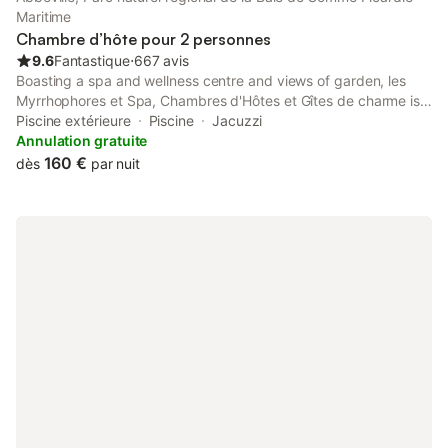
Maritime
Chambre d’hôte pour 2 personnes
9.6
Fantastique
⋅
667 avis
Boasting a spa and wellness centre and views of garden, les
Myrrhophores et Spa, Chambres d'Hôtes et Gîtes de charme is a
bed and breakfast set in a historic building in Abbeville, 43 km
Piscine extérieure
Piscine
Jacuzzi
from Rang du Fliers-Verton-Berck Train Station.
Annulation gratuite
160 €
dès
par nuit