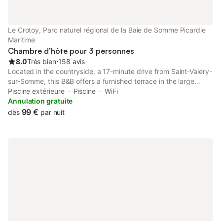
Le Crotoy, Parc naturel régional de la Baie de Somme Picardie
Maritime
Chambre d’hôte pour 3 personnes
8.0
Très bien
⋅
158 avis
Located in the countryside, a 17-minute drive from Saint-Valery-
sur-Somme, this B&B offers a furnished terrace in the large
garden. It is set 1.5 km from Le Crotoy Beach and all of the
Piscine extérieure
Piscine
WiFi
rooms include a TV.
Annulation gratuite
99 €
dès
par nuit