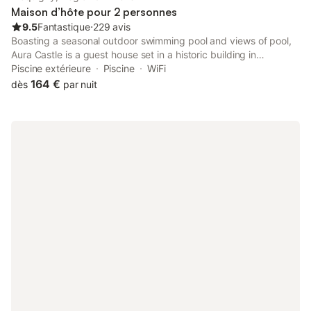
Maison d’hôte pour 2 personnes
9.5
Fantastique
⋅
229 avis
Boasting a seasonal outdoor swimming pool and views of pool,
Aura Castle is a guest house set in a historic building in
Picquigny, 11 km from Zénith d'Amiens. There is a private
Piscine extérieure
Piscine
WiFi
entrance at the guest house for the convenience of those who
164 €
dès
par nuit
stay.