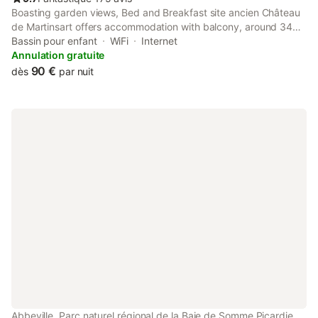
Boasting garden views, Bed and Breakfast site ancien Château
de Martinsart offers accommodation with balcony, around 34
km from Amiens Train Station. This property offers access to a
Bassin pour enfant
WiFi
Internet
terrace and free private parking.
Annulation gratuite
90 €
dès
par nuit
Abbeville, Parc naturel régional de la Baie de Somme Picardie