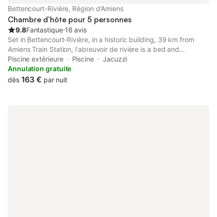
Bettencourt-Rivière, Région d'Amiens
Chambre d’hôte pour 5 personnes
9.8
Fantastique
⋅
16 avis
Set in Bettencourt-Rivière, in a historic building, 39 km from
Amiens Train Station, l'abreuvoir de rivière is a bed and
breakfast with a seasonal outdoor swimming pool and free
Piscine extérieure
Piscine
Jacuzzi
bikes.
Annulation gratuite
163 €
dès
par nuit