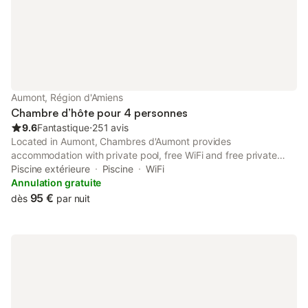
Aumont, Région d'Amiens
Chambre d’hôte pour 4 personnes
9.6
Fantastique
⋅
251 avis
Located in Aumont, Chambres d'Aumont provides
accommodation with private pool, free WiFi and free private
parking for guests who drive. 38 km from Zénith d'Amiens and
Piscine extérieure
Piscine
WiFi
41 km from Amiens Train Station, the property features free
Annulation gratuite
bikes and a garden.
95 €
dès
par nuit