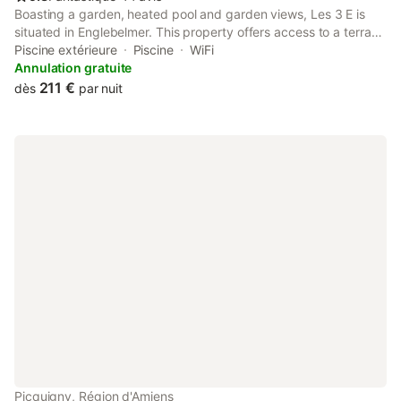
Boasting a garden, heated pool and garden views, Les 3 E is
situated in Englebelmer. This property offers access to a terrace
and free private parking. The property is non-smoking and is
Piscine extérieure
Piscine
WiFi
set 32 km from Amiens Train Station.
Annulation gratuite
211 €
dès
par nuit
Picquigny, Région d'Amiens