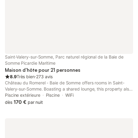
Saint-Valery-sur-Somme, Parc naturel régional de la Baie de
Somme Picardie Maritime
Maison d’hôte pour 21 personnes
8.9
Très bien
⋅
273 avis
Château du Romerel - Baie de Somme offers rooms in Saint-
Valery-sur-Somme. Boasting a shared lounge, this property also
provides guests with a sun terrace. Both free WiFi and private
Piscine extérieure
Piscine
WiFi
parking are accessible at this property.
170 €
dès
par nuit