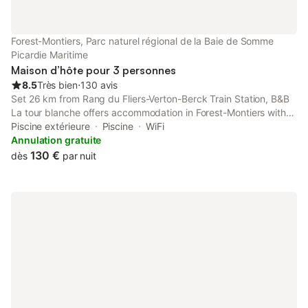
Forest-Montiers, Parc naturel régional de la Baie de Somme
Picardie Maritime
Maison d’hôte pour 3 personnes
8.5
Très bien
⋅
130 avis
Set 26 km from Rang du Fliers-Verton-Berck Train Station, B&B
La tour blanche offers accommodation in Forest-Montiers with
access to a solarium.
Piscine extérieure
Piscine
WiFi
Annulation gratuite
130 €
dès
par nuit