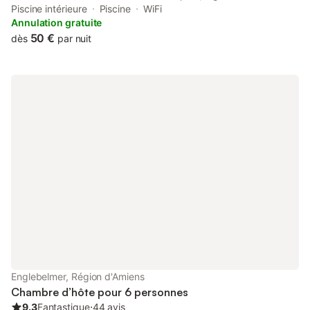
barbecue facilities, around 48 km from Rang du Fliers-Verton-
Piscine intérieure
Piscine
WiFi
Berck Train Station.
Annulation gratuite
50 €
dès
par nuit
Englebelmer, Région d'Amiens
Chambre d’hôte pour 6 personnes
9.3
Fantastique
⋅
44 avis