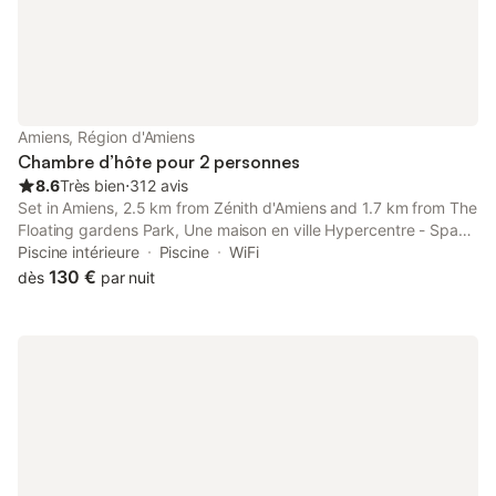
Amiens, Région d'Amiens
Chambre d’hôte pour 2 personnes
8.6
Très bien
⋅
312 avis
Set in Amiens, 2.5 km from Zénith d'Amiens and 1.7 km from The
Floating gardens Park, Une maison en ville Hypercentre - Spa
offers a garden, a shared lounge and free WiFi.
Piscine intérieure
Piscine
WiFi
130 €
dès
par nuit