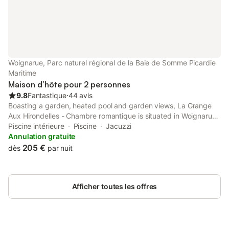
Woignarue, Parc naturel régional de la Baie de Somme Picardie
Maritime
Maison d’hôte pour 2 personnes
9.8
Fantastique
⋅
44 avis
Boasting a garden, heated pool and garden views, La Grange
Aux Hirondelles - Chambre romantique is situated in Woignarue.
This property offers access to a terrace, a pool table, free
Piscine intérieure
Piscine
Jacuzzi
private parking and free WiFi.
Annulation gratuite
205 €
dès
par nuit
Afficher toutes les offres