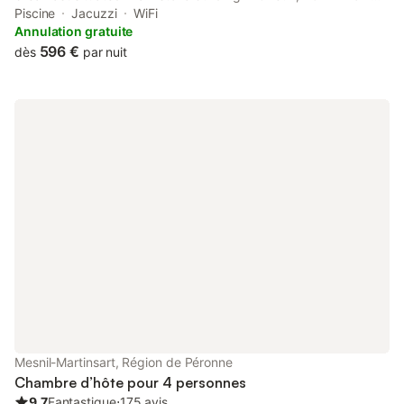
Amiens Train Station. With garden views, this accommodation
Piscine
Jacuzzi
WiFi
features a terrace.
Annulation gratuite
596 €
dès
par nuit
Mesnil-Martinsart, Région de Péronne
Chambre d’hôte pour 4 personnes
9.7
Fantastique
⋅
175 avis