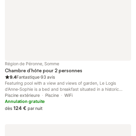
Région de Péronne, Somme
Chambre d’hôte pour 2 personnes
9.4
Fantastique
⋅
93 avis
Featuring pool with a view and views of garden, Le Logis
d’Anne-Sophie is a bed and breakfast situated in a historic
building in Chuignolles, 39 km from Amiens Train Station.
Piscine extérieure
Piscine
WiFi
Annulation gratuite
124 €
dès
par nuit