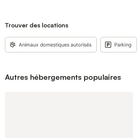
lavabo (salle de bain 
sur palier)- - Une ch
boudoir) avec véran
Trouver des locations
attenante en rez-de-ja
de table d'hôtes sur 
différentes ambiances
repas romance, bar u
Animaux domestiques autorisés
Parking
intérieur, extérieur...)
vous assureront une c
de qualité avec produi
plat, dessert 27 euro
et alcool en supplém
Autres hébergements populaires
euros - repas enfant 
end "romance" 1 ou 2
aux chandelles possib
spa, etc ... À disposi
moyennant un supplé
personne /heure un 
thérapeutique et de 
massages drainant, re
avec aromathérapie... 
sous une pergola bioc