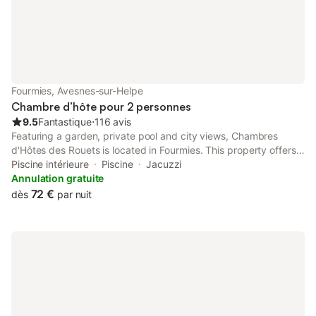
dans une atmosphère chaleureuse et soignée, où chaque détail
a été pensé pour favoriser le repos et la déconnexion.
L’ambiance générale mêle authenticité et confort moderne, dans
un esprit maison de famille où l’on se sent immédiatement bien.
La chambre d’hôtes, spacieuse et lumineuse, est un véritable
cocon de tranquillité. Elle dispose d’un lit double de 140 cm,
soigneusement sélectionné pour garantir un sommeil réparateur.
Fourmies, Avesnes-sur-Helpe
La salle de douche privative avec WC a
Chambre d’hôte pour 2 personnes
9.5
Fantastique
⋅
116 avis
Featuring a garden, private pool and city views, Chambres
d'Hôtes des Rouets is located in Fourmies. This property offers
access to a terrace, table tennis, free private parking and free
Piscine intérieure
Piscine
Jacuzzi
WiFi.
Annulation gratuite
72 €
dès
par nuit