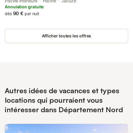
offers guests free access to a heated indoor swimming pool, a
Piscine intérieure
Piscine
Jacuzzi
sauna and a hot tub.
Annulation gratuite
90 €
dès
par nuit
Afficher toutes les offres
Autres idées de vacances et types
locations qui pourraient vous
intéresser dans Département Nord