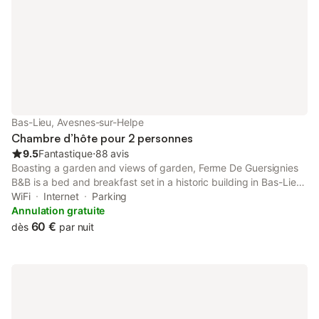
Bas-Lieu, Avesnes-sur-Helpe
Chambre d’hôte pour 2 personnes
9.5
Fantastique
⋅
88 avis
Boasting a garden and views of garden, Ferme De Guersignies
B&B is a bed and breakfast set in a historic building in Bas-Lieu,
33 km from Matisse Museum. The property has inner courtyard
WiFi
Internet
Parking
and quiet street views, and is 10 km from MusVerre.
Annulation gratuite
60 €
dès
par nuit