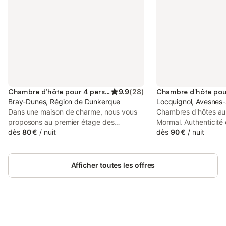
Chambre d’hôte pour 4 personnes
9.9
(
28
)
Bray-Dunes, Région de Dunkerque
Locquignol, Avesnes-
Dans une maison de charme, nous vous
Chambres d'hôtes au 
proposons au premier étage des
Mormal. Authenticité 
chambres tout confort. Une suite familiale
dès
80 €
/
nuit
pour les amoureux de 
dès
90 €
/
nuit
ou une chambre double. Salle de bain
renseignement : 07
privative et WC. Télévision via TNT Frigo
latourailledemormal
et bouilloire WiFi Parking fermé En
Facebook latourailled
Afficher toutes les offres
bordure de la réserve naturelle de la
" nuits consécutives" 
Dune Marchand À 200 mètres de la plage
chambre
et du centre d’activités nautiques. Les
animaux sont admis sous réserve
d’acceptation. Possibilité de lit bébé
Connectez-vous et économisez