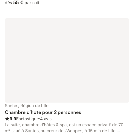
elles offrent une vue sur le jardin et son étang avec son couple
55 €
dès
par nuit
de canard. L'établissement met à votre disposition un parking
privé gratuit sous vidéo surveillance. Les serviettes et le linge
de lit sont fournis.
Santes, Région de Lille
Chambre d’hôte pour 2 personnes
9.9
Fantastique
⋅
4 avis
La suite, chambre d'hôtes & spa, est un espace privatif de 70
m² situé à Santes, au cœur des Weppes, à 15 min de Lille.