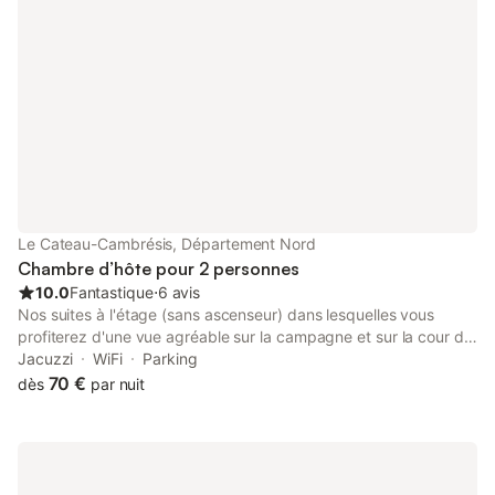
Le Cateau-Cambrésis, Département Nord
Chambre d’hôte pour 2 personnes
10.0
Fantastique
⋅
6 avis
Nos suites à l'étage (sans ascenseur) dans lesquelles vous
profiterez d'une vue agréable sur la campagne et sur la cour de
ferme typique du Cambrésis, sont équipées de tout le confort
Jacuzzi
WiFi
Parking
moderne, sublimées par une décoration qui allie Art Déco et
70 €
dès
par nuit
Tradition. Valérie vous servira le petit déjeuner sur la table de
ferme dans la cuisine équipée, qui restera à votre disposition
pour la durée de votre séjour. Vous pouvez également profiter
d'un moment de détente dans notre jacuzzi nordique réservable
entre 16h et 21h avec un supplément. "Un air de campagne" est