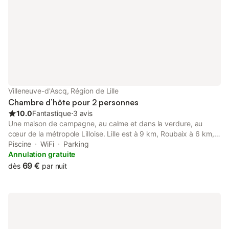
Villeneuve-d'Ascq, Région de Lille
Chambre d’hôte pour 2 personnes
10.0
Fantastique
⋅
3 avis
Une maison de campagne, au calme et dans la verdure, au
cœur de la métropole Lilloise. Lille est à 9 km, Roubaix à 6 km,
accès facile par voies rapides et transports en commun (métros
Piscine
WiFi
Parking
et bus). Petits déjeuners continental compris Taxes de séjour
Annulation gratuite
comprise
69 €
dès
par nuit