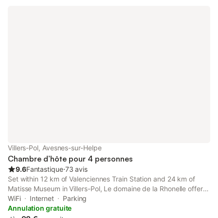
Villers-Pol, Avesnes-sur-Helpe
Chambre d’hôte pour 4 personnes
9.6
Fantastique
⋅
73 avis
Set within 12 km of Valenciennes Train Station and 24 km of
Matisse Museum in Villers-Pol, Le domaine de la Rhonelle offers
accommodation with seating area. Boasting a 24-hour front
WiFi
Internet
Parking
desk, this property also provides guests with PS4.
Annulation gratuite