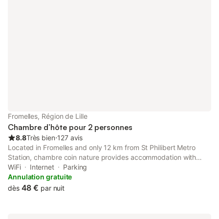
Fromelles, Région de Lille
Chambre d’hôte pour 2 personnes
8.8
Très bien
⋅
127 avis
Located in Fromelles and only 12 km from St Philibert Metro
Station, chambre coin nature provides accommodation with
inner courtyard views, free WiFi and free private parking.
WiFi
Internet
Parking
Annulation gratuite
48 €
dès
par nuit