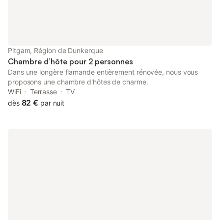
chicorée) à 8 km, Valenciennes à 15 km. Commerces à 3 km.
Parking partagé sur place et accès indépendant à votre
logement. Les événements ne sont pas autorisés.
Pitgam, Région de Dunkerque
Chambre d’hôte pour 2 personnes
Dans une longère flamande entièrement rénovée, nous vous
proposons une chambre d'hôtes de charme.
WiFi
Terrasse
TV
82 €
dès
par nuit