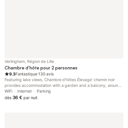
Verlinghem, Région de Lille
Chambre d’hôte pour 2 personnes
9.3
Fantastique
⋅
130 avis
Featuring lake views, Chambre d'hôtes Élevage' chemin noir
provides accommodation with a garden and a balcony, around
5.8 km from Zoo Lille. With garden views, this accommodation
WiFi
Internet
Parking
offers a patio.
36 €
dès
par nuit