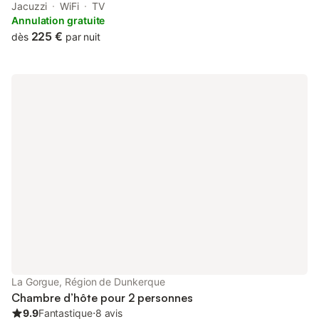
Ancien corps de ferme réhabilité en lieu de détente
Jacuzzi
WiFi
TV
exceptionnel. Vous disposerez de l'espace et de ses
Annulation gratuite
équipements haut de gamme pour la nuit en toute intimité.
225 €
dès
par nuit
La Gorgue, Région de Dunkerque
Chambre d’hôte pour 2 personnes
9.9
Fantastique
⋅
8 avis