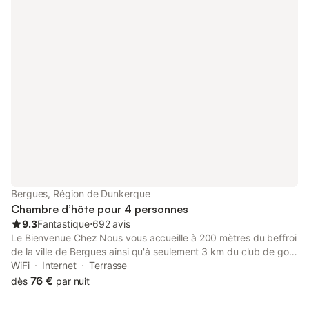
Bergues, Région de Dunkerque
Chambre d’hôte pour 4 personnes
9.3
Fantastique
⋅
692 avis
Le Bienvenue Chez Nous vous accueille à 200 mètres du beffroi
de la ville de Bergues ainsi qu'à seulement 3 km du club de golf
de Dunkerque et à 20 km de Cassel.
WiFi
Internet
Terrasse
76 €
dès
par nuit