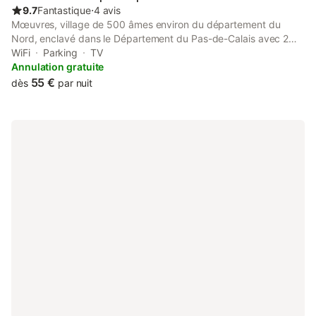
double Lit simple adulte en plus 0.80 X1.90 cm sur DE
9.7
Fantastique
⋅
4 avis
Mœuvres, village de 500 âmes environ du département du
Nord, enclavé dans le Département du Pas-de-Calais avec 2
autres communes : Boursies et Doignies. Endroit idéal pour se
WiFi
Parking
TV
reposer à la campagne. Situé à proximité des autoroutes A1
Annulation gratuite
(Paris - Lille), A2 (Valenciennes - vers la Belgique), A26 (Calais -
55 €
dès
par nuit
Reims). Aux environs de Cambrai, Bapaume, Arras, Douai. Pour
chambre 1 et pour 2 personnes, si utilisation du lit 90 :
supplément de 10 €.