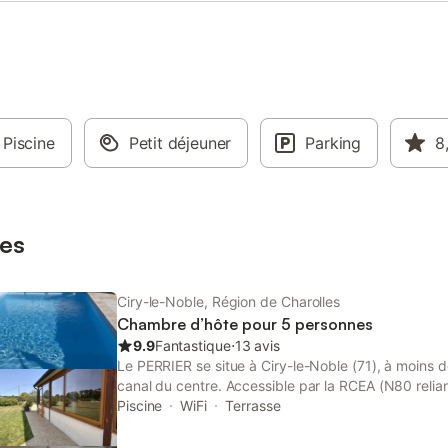
Piscine
Petit déjeuner
Parking
8
es
Ciry-le-Noble, Région de Charolles
Chambre d’hôte pour 5 personnes
9.9
Fantastique
⋅
13 avis
Le PERRIER se situe à Ciry-le-Noble (71), à moins d
canal du centre. Accessible par la RCEA (N80 reliant
3 km ou via la Gare TGV du Creusot à 20 min, nous
Piscine
WiFi
Terrasse
pays du Charolais proche de sud Morvan à moins d
bourguignons à 30 min et sur le trajet de l’EuroVelo 