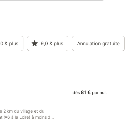
la chambre. L'heure du petit déjeuner sera
servis à l'heure qui vous convient
,0
& plus
9,0
& plus
Annulation gratuite
81 €
dès
par nuit
e 2 km du village et du
 l’A6 à la Loire) à moins de
 sommes situés dans le
e 15 km, des vignobles
6 (voie cyclable reliant la