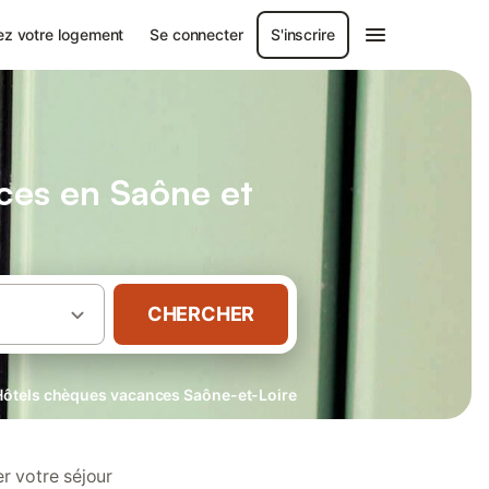
ez votre logement
Se connecter
S'inscrire
ces en Saône et
CHERCHER
Hôtels chèques vacances Saône-et-Loire
r votre séjour