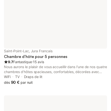
manger et le "coin cui
Saint-Point-Lac, Jura Francais
Chambre d’hôte pour 5 personnes
9.7
Fantastique
⋅
15 avis
Nous aurons le plaisir de vous accueillir dans l'une de nos quatre
chambres d'hôtes spacieuses, confortables, décorées avec
style et raffinement afin de vous faire passer un séjour
WiFi
TV
Draps de lit
inoubliable ! Notre ancienne ferme comtoise, entièrement
90 €
dès
par nuit
rénovée, se situe au cœur du petit village de SAINT-POINT LAC
sur la rive gauche du lac du même nom (3ème lac naturel de
France), les plaisirs nautiques, de superbes randonnées
pédestres ou à vélo, la découverte de la faune, de la flore, du
ski de piste ou de fond à la découverte de paysages