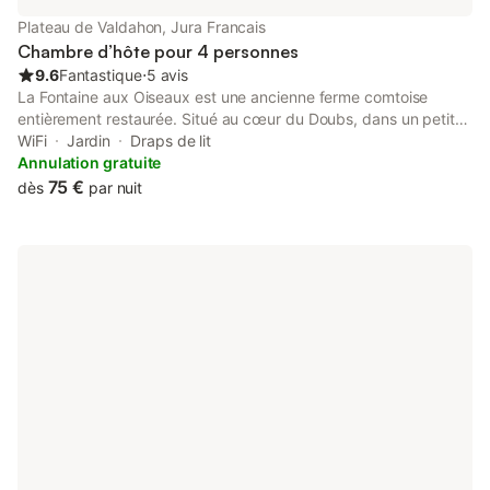
d'échec ou de fléchettes, un bon bouquin … une certaine idée
Plateau de Valdahon, Jura Francais
du bonheur … La chambre Terre, baignée de lumièr
Chambre d’hôte pour 4 personnes
9.6
Fantastique
⋅
5 avis
La Fontaine aux Oiseaux est une ancienne ferme comtoise
entièrement restaurée. Situé au cœur du Doubs, dans un petit
village très calme. Plusieurs sites touristiques à visiter dans un
WiFi
Jardin
Draps de lit
rayon d'environ 30 km. Deux chambres d'hôtes spacieuse
Annulation gratuite
pouvant accueillir au total 7 personnes . Petit déjeuner copieux
75 €
dès
par nuit
à base de produits maison et régionaux. Chambre spacieuse et
agréable pour un séjour reposant Bouilloire électrique à
disposition ainsi que thé, tisanes et café.