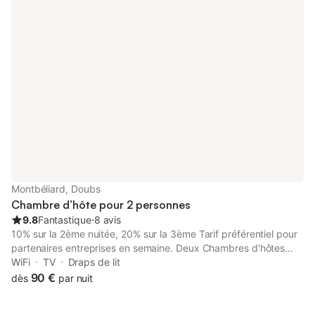
au spa pour deux personnes : entre 190€ et 195€ selon la
chambre
Montbéliard, Doubs
Chambre d’hôte pour 2 personnes
9.8
Fantastique
⋅
8 avis
10% sur la 2ème nuitée, 20% sur la 3ème Tarif préférentiel pour
partenaires entreprises en semaine. Deux Chambres d'hôtes
pour vous accueillir en plein cœur historique de Montbéliard.
WiFi
TV
Draps de lit
Deux chambres dans une ambiance feutrée et intimiste au
90 €
dès
par nuit
3ème étage d'un ancien hôtel particulier bâti sous le règne de
Frédéric 1er entre 1597 et 1602 qui abritera de 1920 à 2008 la