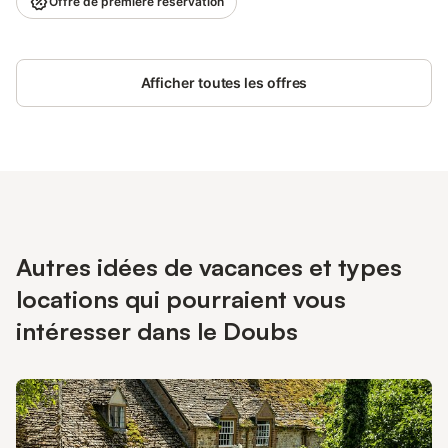
Offre de première réservation
Vercel, en pleine campagne, vivez une expérience authentique
et dépaysante. Vous bénéficiez d’un jardin privatif, du Wi-Fi haut
débit et d’un parking sur place. Le petit-déjeuner français est
inclus dans le tarif. Sur demande et réservation, de généreux
Afficher toutes les offres
plateaux paysans pour le dîner sont proposés, moyennant un
supplément. Selon disponibilités, offrez-vous une séance de
réflexologie ou de sophrologie avec notre animatrice diplômée.
Détente garantie ! Les enterrements de vie de célibataire et
autres fêtes similaires ne sont pas autorisés.
Autres idées de vacances et types
locations qui pourraient vous
intéresser dans le Doubs