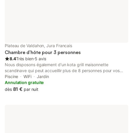
Plateau de Valdahon, Jura Francais
Chambre d’hôte pour 3 personnes
8.4
Très bien
⋅
5 avis
Nous disposons également d'un kota grill maisonnette
scandinave qui peut accueillir plus de 8 personnes pour vos
fondues, grillade en tout genre. La préparation du kota et repas
Piscine
WiFi
Jardin
est organisé par votre hôte. (minimum 4 personnes) Tarif entre
Annulation gratuite
35 euro par personne vin en sus Linge de toilette, draps, et
81 €
dès
par nuit
petit déjeuner compris dans le tarif mentionné De mai à
septembre, piscine à disposition sans supplément. Sortie Vélos
depuis la maison possible