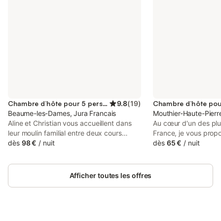
Chambre d’hôte pour 5 personnes
9.8
(
19
)
Beaume-les-Dames, Jura Francais
Mouthier-Haute-Pierre
Aline et Christian vous accueillent dans
Au cœur d'un des plu
leur moulin familial entre deux cours
France, je vous propo
d'eau (la Cuse et l'Anse), qui se
dès
98 €
/
nuit
familiale composée 
dès
65 €
/
nuit
retrouvent au bout de leur vaste terrain
1 lit double, un salo
pour donner naissance au Cusancin. Ils
convertible en 1 lit d
vous proposent 3 chambres avec salle
privée. Une 2ème cha
Afficher toutes les offres
d'eau et wc privatif, au départ de la
double (2 x 90) + 1 li
vallée du Cusancin Vous pourrez profiter
d'eau privée. Une 3
de grands espaces extérieurs avec
un lit double (2 x 90)
terrain de pétanque, table de ping-pong,
privée. Les lits doub