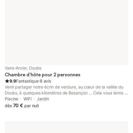
magnifiques ! La convivialité et la bonne humeur règne dans
cette maison qui n'attend plus que vous !
Vaire-Arcier, Doubs
Chambre d’hôte pour 2 personnes
9.9
Fantastique
⋅
8 avis
Venir partager notre écrin de verdure, au cœur de la vallée du
Doubs, à quelques kilomètres de Besançon … Cela vous tente ?
Vous séjournerez dans une des 2 jolies chambres au calme, à
Piscine
WiFi
Jardin
l’étage de notre maison. Vous disposerez de tout l'étage pour
70 €
dès
par nuit
vous seul : un coin salon, une salle de douche et de WC
indépendants. Vous pouvez réserver une ou deux chambres.
Pour votre confort, si une chambre est réservée nous ne louons
pas la deuxième à une autre personne, vous pourrez ainsi