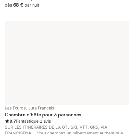
composer selon ses envies, à partir, autant que possible, de
68 €
dès
par nuit
produits locaux ou faits maison. À proximité, vous bénéficiez de
nombreuses activités et visites à découvrir en famille.
Les Fourgs, Jura Francais
Chambre d’hôte pour 3 personnes
9.7
Fantastique
⋅
2 avis
SUR LES ITINÉRAIRES DE LA GTJ SKI, VTT, GR5, VIA
FRANCIGENA … Vous cherchez un hébergement authentique ?