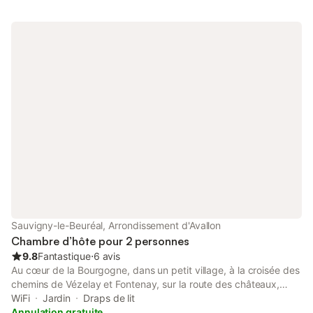
Colette. À 5 km de Guédelon, 38 km Auxerre, 9 km Saint-
Fargeau, Lac du Bourdon …
Sauvigny-le-Beuréal, Arrondissement d'Avallon
Chambre d’hôte pour 2 personnes
9.8
Fantastique
⋅
6 avis
Au cœur de la Bourgogne, dans un petit village, à la croisée des
chemins de Vézelay et Fontenay, sur la route des châteaux,
venez découvrir le charme de 4 chambres d'hôtes aménagées
WiFi
Jardin
Draps de lit
à l'étage, dont une en rez-de-chaussée, dans une authentique
Annulation gratuite