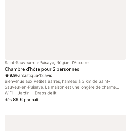
Tonnerre
Saint-Sauveur-en-Puisaye, Région d'Auxerre
Chambre d’hôte pour 2 personnes
9.9
Fantastique
⋅
12 avis
Bienvenue aux Petites Barres, hameau à 3 km de Saint-
Sauveur-en-Puisaye. La maison est une longère de charme
typique, du 18ème siècle, aux façades fleuries, entourée d'un
WiFi
Jardin
Draps de lit
grand parc arboré traversé par un petit ruisseau.
86 €
dès
par nuit
L'environnement bucolique baigné de la belle lumière de
Puisaye invite au calme et à la détente. La chambre, équipée
d'un lit de 160, située à l'étage avec accès indépendant, a vue
sur le parc et au delà un paysage verdoyant et vallonné ; la salle
d'eau est privative avec douche et WC. Un vaste espace salon /