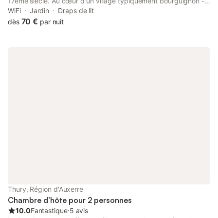
17ème siècle. Au cœur d'un village typiquement bourguignon -
très calme À proximité de Chablis (vin) - châteaux d'Ancy-le-
WiFi
Jardin
Draps de lit
Franc - Tanlay - Meaulnes À proximité des abbayes de
70 €
dès
par nuit
Fontenay - Molesmes 250 km de Paris - Gare TGV à 20 min
(Montbard)
Thury, Région d'Auxerre
Chambre d’hôte pour 2 personnes
10.0
Fantastique
⋅
5 avis