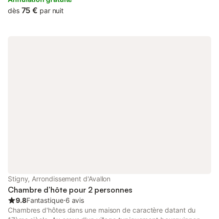
ferme bourguignonne fin XVII° siècle, entièrement restaurée.
75 €
dès
par nuit
Cheminée ouverte, salle avec poutres, et dalles de pierres. Petit
déjeuner copieux avec gâteaux maison. Accueil authentique et
chaleureux. Ferme en activité : élevage bovins, chevaux pur
sang, et culture.
Stigny, Arrondissement d'Avallon
Chambre d’hôte pour 2 personnes
9.8
Fantastique
⋅
6 avis
Chambres d'hôtes dans une maison de caractère datant du