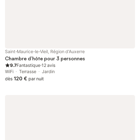
nuit, à partir de 3 nuits 95 € la nuit Les petits déjeuners sont
inclus dans le prix. Tout lit supplémentaire sera facturé 40 € par
personne et par nuit pour une nuit et au delà, 30 € petit
déjeuner inclus taxe de séjour 0,70 /pers/jour
Saint-Maurice-le-Vieil, Région d'Auxerre
Chambre d’hôte pour 3 personnes
9.7
Fantastique
⋅
12 avis
WiFi
Terrasse
Jardin
120 €
dès
par nuit