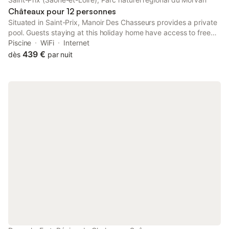
de voiture, vous trouverez la ville déjà méditerranéenne
Châteaux pour 12 personnes
Situated in Saint-Prix, Manoir Des Chasseurs provides a private
pool. Guests staying at this holiday home have access to free
WiFi, a fully equipped kitchen, and a terrace. The property is
Piscine
WiFi
Internet
non-smoking and is located 24 km from Autun Golf Course.
439 €
dès
par nuit