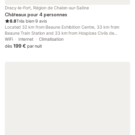
rappelant les éclairages de studios photo, ajoute à l'ambiance
Dracy-le-Fort, Région de Chalon-sur-Saône
chaleureuse et accueillante de l'espace. La première chambre,
Châteaux pour 4 personnes
adjacente au salon, o
8.8
Très bien
⋅
9 avis
Located 32 km from Beaune Exhibition Centre, 33 km from
Beaune Train Station and 33 km from Hospices Civils de
Beaune, Château de Dracy L Élégante provides accommodation
WiFi
Internet
Climatisation
set in Dracy-le-Fort.
199 €
dès
par nuit