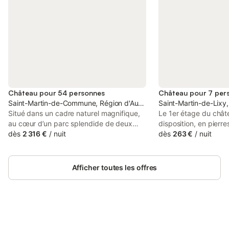
Château pour 54 personnes
Château pour 7 per
Saint-Martin-de-Commune, Région d'Autun
Saint-Martin-de-Lixy,
Situé dans un cadre naturel magnifique,
Le 1er étage du chât
au cœur d’un parc splendide de deux
disposition, en pierre
hectares, le Château de Fremont est un
dès
2 316 €
/
nuit
entièrement rénové e
dès
263 €
/
nuit
charmant château idéal pour des
confort. Dans région
vacances en famille, des retrouvailles
vallonnée, situation 
entre amis ou un mariage romantique,
excursions d'un jour:
Afficher toutes les offres
dans un cadre idyllique de la campagne
vignobles du Beaujol
bourguignonne. Le château possède une
Gastronomie, activité
histoire fascinante : il a été construit en
activités pour enfant
1900 par l’amant d’une célèbre actrice
enfants, jardin, espa
française, ce qui lui confère une véritable
déjeuner, un endroit i
atmosphère romantique. Pendant la
Connectez-vous et économisez
le partage de moment