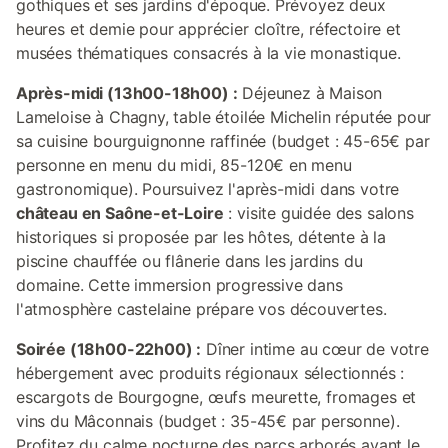
gothiques et ses jardins d'époque. Prévoyez deux
heures et demie pour apprécier cloître, réfectoire et
musées thématiques consacrés à la vie monastique.
Après-midi (13h00-18h00) :
Déjeunez à Maison
Lameloise à Chagny, table étoilée Michelin réputée pour
sa cuisine bourguignonne raffinée (budget : 45-65€ par
personne en menu du midi, 85-120€ en menu
gastronomique). Poursuivez l'après-midi dans votre
château en Saône-et-Loire
: visite guidée des salons
historiques si proposée par les hôtes, détente à la
piscine chauffée ou flânerie dans les jardins du
domaine. Cette immersion progressive dans
l'atmosphère castelaine prépare vos découvertes.
Soirée (18h00-22h00) :
Dîner intime au cœur de votre
hébergement avec produits régionaux sélectionnés :
escargots de Bourgogne, œufs meurette, fromages et
vins du Mâconnais (budget : 35-45€ par personne).
Profitez du calme nocturne des parcs arborés avant le