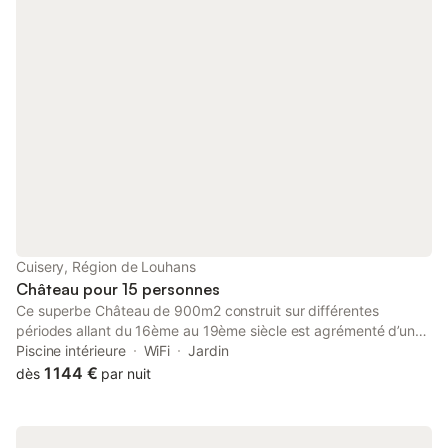
Cuisery, Région de Louhans
Château pour 15 personnes
Ce superbe Château de 900m2 construit sur différentes
périodes allant du 16ème au 19ème siècle est agrémenté d’un
parc de 6 ha dont 4 ha de forêt classée « site protégé ». Le
Piscine intérieure
WiFi
Jardin
château étant construit sur une position dominante vous
1 144 €
dès
par nuit
profiterez d’une superbe vue sur les montagnes du Jura. Un
chemin pédestre et cyclable vous emmène en 5 minutes au
bourg de Cuisery (tous commerces) depuis l’entrée de la