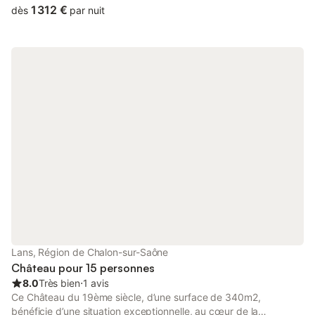
inoubliable pour les grands événements, les retrouvailles
1 312 €
dès
par nuit
familiales ou les escapades entre amis.
Lans, Région de Chalon-sur-Saône
Château pour 15 personnes
8.0
Très bien
⋅
1 avis
Ce Château du 19ème siècle, d’une surface de 340m2,
bénéficie d’une situation exceptionnelle, au cœur de la