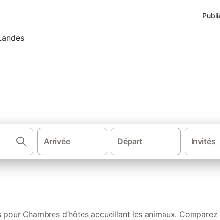
Publi
tes accueillant les animaux d
Arrivée
Départ
Invités
·
·
Chambres d'hôtes
Nouvelle-Aquitaine
Chambres d’hôtes 
ts pour Chambres d’hôtes accueillant les animaux. Comparez 