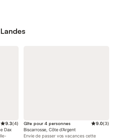
s Landes
nnes
9.3
(
4
)
Gîte pour 4 personnes
9.0
(
3
)
de Dax
Biscarrosse, Côte d’Argent
le-
Envie de passer vos vacances cette